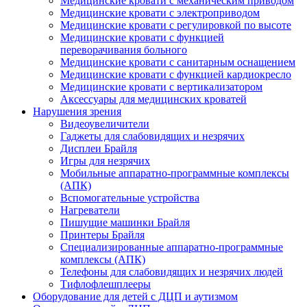
Медицинские кровати с механическим приводом
Медицинские кровати с электроприводом
Медицинские кровати с регулировкой по высоте
Медицинские кровати с функцией
переворачивания больного
Медицинские кровати с санитарным оснащением
Медицинские кровати с функцией кардиокресло
Медицинские кровати с вертикализатором
Аксессуары для медицинских кроватей
Нарушения зрения
Видеоувеличители
Гаджеты для слабовидящих и незрячих
Дисплеи Брайля
Игры для незрячих
Мобильные аппаратно-программные комплексы
(АПК)
Вспомогательные устройства
Нагреватели
Пишущие машинки Брайля
Принтеры Брайля
Специализированные аппаратно-программные
комплексы (АПК)
Телефоны для слабовидящих и незрячих людей
Тифлофлешплееры
Оборудование для детей с ДЦП и аутизмом