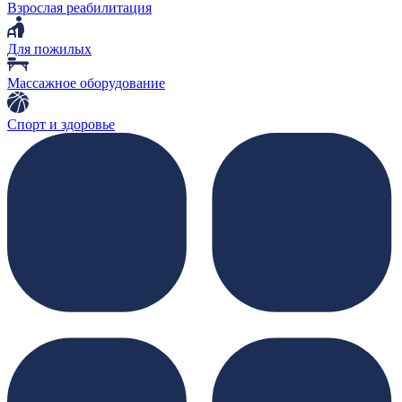
Взрослая реабилитация
Для пожилых
Массажное оборудование
Спорт и здоровье