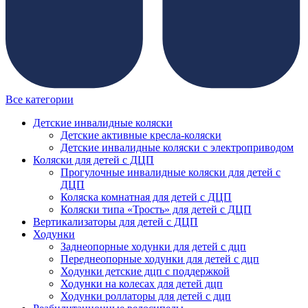
Все категории
Детские инвалидные коляски
Детские активные кресла-коляски
Детские инвалидные коляски с электроприводом
Коляски для детей с ДЦП
Прогулочные инвалидные коляски для детей с
ДЦП
Коляска комнатная для детей с ДЦП
Коляски типа «Трость» для детей с ДЦП
Вертикализаторы для детей с ДЦП
Ходунки
Заднеопорные ходунки для детей с дцп
Переднеопорные ходунки для детей с дцп
Ходунки детские дцп с поддержкой
Ходунки на колесах для детей дцп
Ходунки роллаторы для детей с дцп