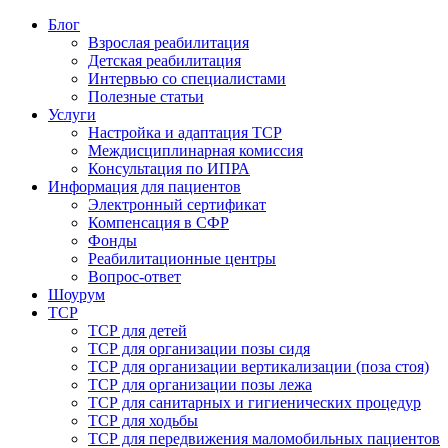
Блог
Взрослая реабилитация
Детская реабилитация
Интервью со специалистами
Полезные статьи
Услуги
Настройка и адаптация ТСР
Междисциплинарная комиссия
Консультация по ИПРА
Информация для пациентов
Электронный сертификат
Компенсация в СФР
Фонды
Реабилитационные центры
Вопрос-ответ
Шоурум
ТСР
ТСР для детей
ТСР для организации позы сидя
ТСР для организации вертикализации (поза стоя)
ТСР для организации позы лежа
ТСР для санитарных и гигиенических процедур
ТСР для ходьбы
ТСР для передвижения маломобильных пациентов