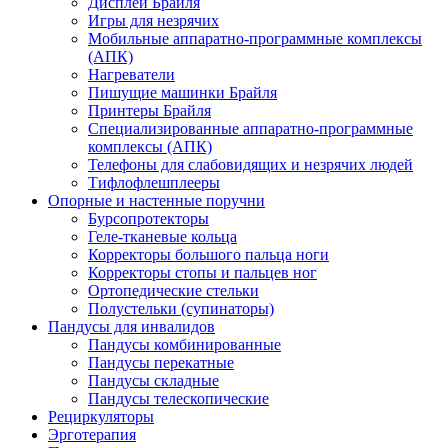
Дисплеи Брайля
Игры для незрячих
Мобильные аппаратно-программные комплексы
(АПК)
Нагреватели
Пишущие машинки Брайля
Принтеры Брайля
Специализированные аппаратно-программные
комплексы (АПК)
Телефоны для слабовидящих и незрячих людей
Тифлофлешплееры
Опорные и настенные поручни
Бурсопротекторы
Геле-тканевые кольца
Корректоры большого пальца ноги
Корректоры стопы и пальцев ног
Ортопедические стельки
Полустельки (супинаторы)
Пандусы для инвалидов
Пандусы комбинированные
Пандусы перекатные
Пандусы складные
Пандусы телескопические
Рециркуляторы
Эрготерапия