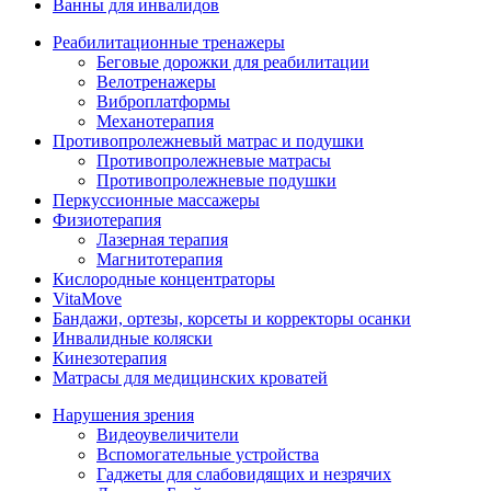
Ванны для инвалидов
Реабилитационные тренажеры
Беговые дорожки для реабилитации
Велотренажеры
Виброплатформы
Механотерапия
Противопролежневый матрас и подушки
Противопролежневые матрасы
Противопролежневые подушки
Перкуссионные массажеры
Физиотерапия
Лазерная терапия
Магнитотерапия
Кислородные концентраторы
VitaMove
Бандажи, ортезы, корсеты и корректоры осанки
Инвалидные коляски
Кинезотерапия
Матрасы для медицинских кроватей
Нарушения зрения
Видеоувеличители
Вспомогательные устройства
Гаджеты для слабовидящих и незрячих