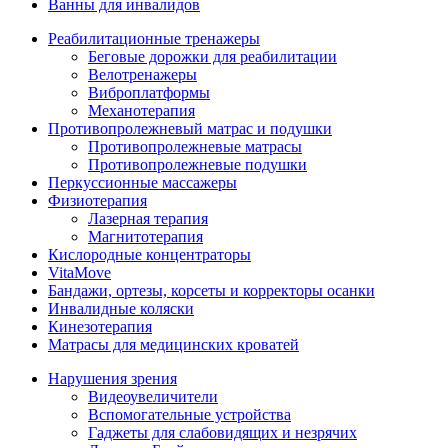
Ванны для инвалидов
Реабилитационные тренажеры
Беговые дорожки для реабилитации
Велотренажеры
Виброплатформы
Механотерапия
Противопролежневый матрас и подушки
Противопролежневые матрасы
Противопролежневые подушки
Перкуссионные массажеры
Физиотерапия
Лазерная терапия
Магнитотерапия
Кислородные концентраторы
VitaMove
Бандажи, ортезы, корсеты и корректоры осанки
Инвалидные коляски
Кинезотерапия
Матрасы для медицинских кроватей
Нарушения зрения
Видеоувеличители
Вспомогательные устройства
Гаджеты для слабовидящих и незрячих