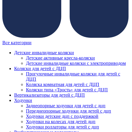
Все категории
Детские инвалидные коляски
Детские активные кресла-коляски
Детские инвалидные коляски с электроприводом
Коляски для детей с ДЦП
Прогулочные инвалидные коляски для детей с
ДЦП
Коляска комнатная для детей с ДЦП
Коляски типа «Трость» для детей с ДЦП
Вертикализаторы для детей с ДЦП
Ходунки
Заднеопорные ходунки для детей с дцп
Переднеопорные ходунки для детей с дцп
Ходунки детские дцп с поддержкой
Ходунки на колесах для детей дцп
Ходунки роллаторы для детей с дцп