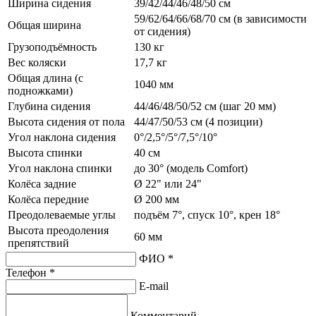
Ширина сидения
39/42/44/46/48/50 см
59/62/64/66/68/70 см (в зависимости
Общая ширина
от сидения)
Грузоподъёмность
130 кг
Вес коляски
17,7 кг
Общая длина (с
1040 мм
подножками)
Глубина сидения
44/46/48/50/52 см (шаг 20 мм)
Высота сидения от пола
44/47/50/53 см (4 позиции)
Угол наклона сидения
0°/2,5°/5°/7,5°/10°
Высота спинки
40 см
Угол наклона спинки
до 30° (модель Comfort)
Колёса задние
Ø 22" или 24"
Колёса передние
Ø 200 мм
Преодолеваемые углы
подъём 7°, спуск 10°, крен 18°
Высота преодоления
60 мм
препятствий
ФИО *
Телефон *
E-mail
Комментарий