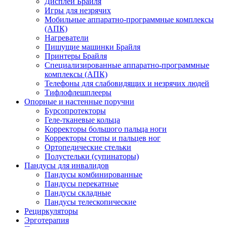
Дисплеи Брайля
Игры для незрячих
Мобильные аппаратно-программные комплексы
(АПК)
Нагреватели
Пишущие машинки Брайля
Принтеры Брайля
Специализированные аппаратно-программные
комплексы (АПК)
Телефоны для слабовидящих и незрячих людей
Тифлофлешплееры
Опорные и настенные поручни
Бурсопротекторы
Геле-тканевые кольца
Корректоры большого пальца ноги
Корректоры стопы и пальцев ног
Ортопедические стельки
Полустельки (супинаторы)
Пандусы для инвалидов
Пандусы комбинированные
Пандусы перекатные
Пандусы складные
Пандусы телескопические
Рециркуляторы
Эрготерапия