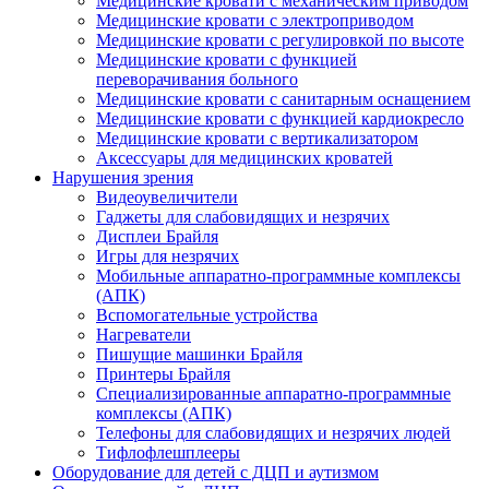
Медицинские кровати с механическим приводом
Медицинские кровати с электроприводом
Медицинские кровати с регулировкой по высоте
Медицинские кровати с функцией
переворачивания больного
Медицинские кровати с санитарным оснащением
Медицинские кровати с функцией кардиокресло
Медицинские кровати с вертикализатором
Аксессуары для медицинских кроватей
Нарушения зрения
Видеоувеличители
Гаджеты для слабовидящих и незрячих
Дисплеи Брайля
Игры для незрячих
Мобильные аппаратно-программные комплексы
(АПК)
Вспомогательные устройства
Нагреватели
Пишущие машинки Брайля
Принтеры Брайля
Специализированные аппаратно-программные
комплексы (АПК)
Телефоны для слабовидящих и незрячих людей
Тифлофлешплееры
Оборудование для детей с ДЦП и аутизмом