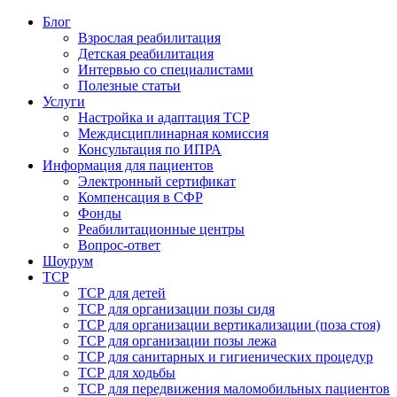
Блог
Взрослая реабилитация
Детская реабилитация
Интервью со специалистами
Полезные статьи
Услуги
Настройка и адаптация ТСР
Междисциплинарная комиссия
Консультация по ИПРА
Информация для пациентов
Электронный сертификат
Компенсация в СФР
Фонды
Реабилитационные центры
Вопрос-ответ
Шоурум
ТСР
ТСР для детей
ТСР для организации позы сидя
ТСР для организации вертикализации (поза стоя)
ТСР для организации позы лежа
ТСР для санитарных и гигиенических процедур
ТСР для ходьбы
ТСР для передвижения маломобильных пациентов