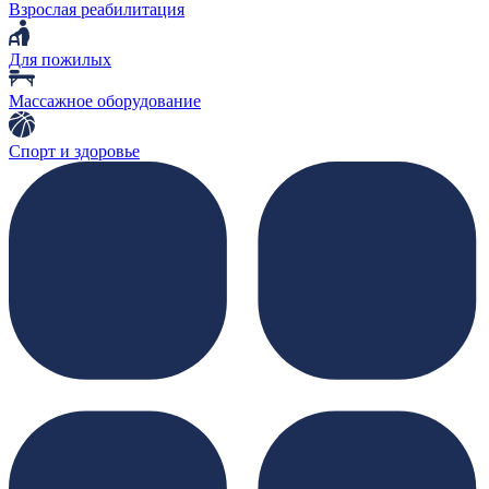
Взрослая реабилитация
Для пожилых
Массажное оборудование
Спорт и здоровье