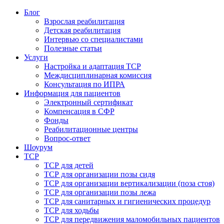
Блог
Взрослая реабилитация
Детская реабилитация
Интервью со специалистами
Полезные статьи
Услуги
Настройка и адаптация ТСР
Междисциплинарная комиссия
Консультация по ИПРА
Информация для пациентов
Электронный сертификат
Компенсация в СФР
Фонды
Реабилитационные центры
Вопрос-ответ
Шоурум
ТСР
ТСР для детей
ТСР для организации позы сидя
ТСР для организации вертикализации (поза стоя)
ТСР для организации позы лежа
ТСР для санитарных и гигиенических процедур
ТСР для ходьбы
ТСР для передвижения маломобильных пациентов