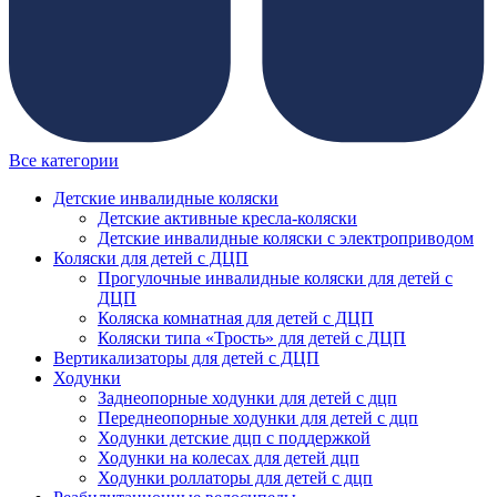
Все категории
Детские инвалидные коляски
Детские активные кресла-коляски
Детские инвалидные коляски с электроприводом
Коляски для детей с ДЦП
Прогулочные инвалидные коляски для детей с
ДЦП
Коляска комнатная для детей с ДЦП
Коляски типа «Трость» для детей с ДЦП
Вертикализаторы для детей с ДЦП
Ходунки
Заднеопорные ходунки для детей с дцп
Переднеопорные ходунки для детей с дцп
Ходунки детские дцп с поддержкой
Ходунки на колесах для детей дцп
Ходунки роллаторы для детей с дцп