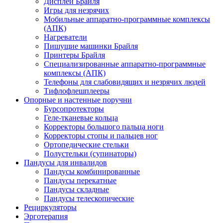
Дисплеи Брайля
Игры для незрячих
Мобильные аппаратно-программные комплексы
(АПК)
Нагреватели
Пишущие машинки Брайля
Принтеры Брайля
Специализированные аппаратно-программные
комплексы (АПК)
Телефоны для слабовидящих и незрячих людей
Тифлофлешплееры
Опорные и настенные поручни
Бурсопротекторы
Геле-тканевые кольца
Корректоры большого пальца ноги
Корректоры стопы и пальцев ног
Ортопедические стельки
Полустельки (супинаторы)
Пандусы для инвалидов
Пандусы комбинированные
Пандусы перекатные
Пандусы складные
Пандусы телескопические
Рециркуляторы
Эрготерапия