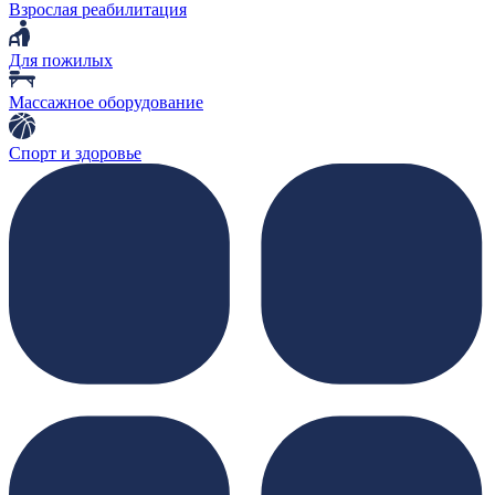
Взрослая реабилитация
Для пожилых
Массажное оборудование
Спорт и здоровье