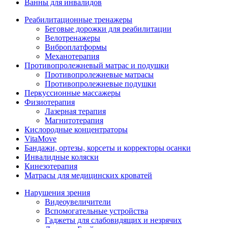
Ванны для инвалидов
Реабилитационные тренажеры
Беговые дорожки для реабилитации
Велотренажеры
Виброплатформы
Механотерапия
Противопролежневый матрас и подушки
Противопролежневые матрасы
Противопролежневые подушки
Перкуссионные массажеры
Физиотерапия
Лазерная терапия
Магнитотерапия
Кислородные концентраторы
VitaMove
Бандажи, ортезы, корсеты и корректоры осанки
Инвалидные коляски
Кинезотерапия
Матрасы для медицинских кроватей
Нарушения зрения
Видеоувеличители
Вспомогательные устройства
Гаджеты для слабовидящих и незрячих