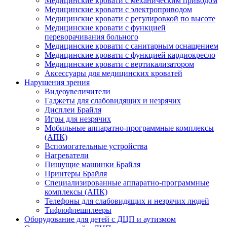
Медицинские кровати с механическим приводом
Медицинские кровати с электроприводом
Медицинские кровати с регулировкой по высоте
Медицинские кровати с функцией
переворачивания больного
Медицинские кровати с санитарным оснащением
Медицинские кровати с функцией кардиокресло
Медицинские кровати с вертикализатором
Аксессуары для медицинских кроватей
Нарушения зрения
Видеоувеличители
Гаджеты для слабовидящих и незрячих
Дисплеи Брайля
Игры для незрячих
Мобильные аппаратно-программные комплексы
(АПК)
Вспомогательные устройства
Нагреватели
Пишущие машинки Брайля
Принтеры Брайля
Специализированные аппаратно-программные
комплексы (АПК)
Телефоны для слабовидящих и незрячих людей
Тифлофлешплееры
Оборудование для детей с ДЦП и аутизмом