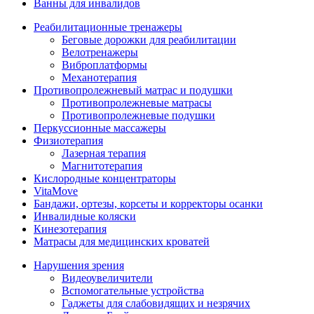
Ванны для инвалидов
Реабилитационные тренажеры
Беговые дорожки для реабилитации
Велотренажеры
Виброплатформы
Механотерапия
Противопролежневый матрас и подушки
Противопролежневые матрасы
Противопролежневые подушки
Перкуссионные массажеры
Физиотерапия
Лазерная терапия
Магнитотерапия
Кислородные концентраторы
VitaMove
Бандажи, ортезы, корсеты и корректоры осанки
Инвалидные коляски
Кинезотерапия
Матрасы для медицинских кроватей
Нарушения зрения
Видеоувеличители
Вспомогательные устройства
Гаджеты для слабовидящих и незрячих