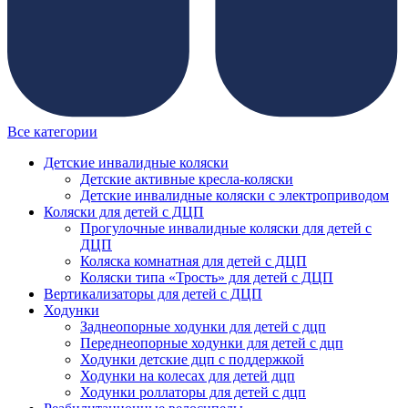
Все категории
Детские инвалидные коляски
Детские активные кресла-коляски
Детские инвалидные коляски с электроприводом
Коляски для детей с ДЦП
Прогулочные инвалидные коляски для детей с
ДЦП
Коляска комнатная для детей с ДЦП
Коляски типа «Трость» для детей с ДЦП
Вертикализаторы для детей с ДЦП
Ходунки
Заднеопорные ходунки для детей с дцп
Переднеопорные ходунки для детей с дцп
Ходунки детские дцп с поддержкой
Ходунки на колесах для детей дцп
Ходунки роллаторы для детей с дцп