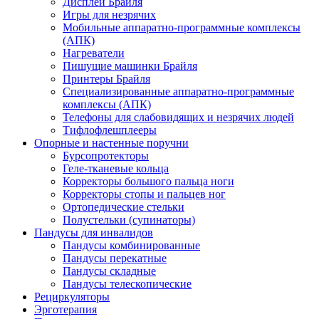
Дисплеи Брайля
Игры для незрячих
Мобильные аппаратно-программные комплексы
(АПК)
Нагреватели
Пишущие машинки Брайля
Принтеры Брайля
Специализированные аппаратно-программные
комплексы (АПК)
Телефоны для слабовидящих и незрячих людей
Тифлофлешплееры
Опорные и настенные поручни
Бурсопротекторы
Геле-тканевые кольца
Корректоры большого пальца ноги
Корректоры стопы и пальцев ног
Ортопедические стельки
Полустельки (супинаторы)
Пандусы для инвалидов
Пандусы комбинированные
Пандусы перекатные
Пандусы складные
Пандусы телескопические
Рециркуляторы
Эрготерапия