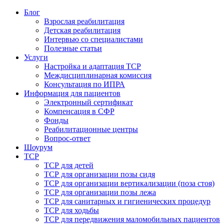
Блог
Взрослая реабилитация
Детская реабилитация
Интервью со специалистами
Полезные статьи
Услуги
Настройка и адаптация ТСР
Междисциплинарная комиссия
Консультация по ИПРА
Информация для пациентов
Электронный сертификат
Компенсация в СФР
Фонды
Реабилитационные центры
Вопрос-ответ
Шоурум
ТСР
ТСР для детей
ТСР для организации позы сидя
ТСР для организации вертикализации (поза стоя)
ТСР для организации позы лежа
ТСР для санитарных и гигиенических процедур
ТСР для ходьбы
ТСР для передвижения маломобильных пациентов