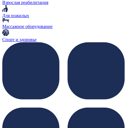
Взрослая реабилитация
Для пожилых
Массажное оборудование
Спорт и здоровье