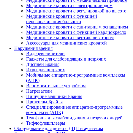
Медицинские кровати с механическим приводом
Медицинские кровати с электроприводом
Медицинские кровати с регулировкой по высоте
Медицинские кровати с функцией
переворачивания больного
Медицинские кровати с санитарным оснащением
Медицинские кровати с функцией кардиокресло
Медицинские кровати с вертикализатором
Аксессуары для медицинских кроватей
Нарушения зрения
Видеоувеличители
Гаджеты для слабовидящих и незрячих
Дисплеи Брайля
Игры для незрячих
Мобильные аппаратно-программные комплексы
(АПК)
Вспомогательные устройства
Нагреватели
Пишущие машинки Брайля
Принтеры Брайля
Специализированные аппаратно-программные
комплексы (АПК)
Телефоны для слабовидящих и незрячих людей
Тифлофлешплееры
Оборудование для детей с ДЦП и аутизмом