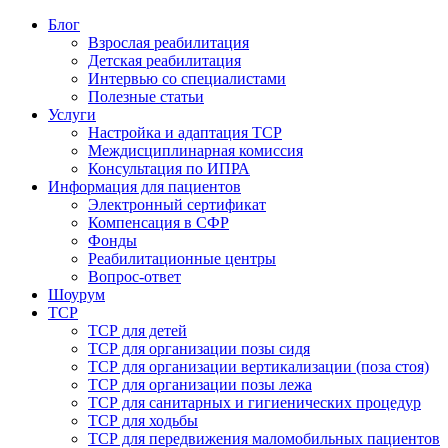
Блог
Взрослая реабилитация
Детская реабилитация
Интервью со специалистами
Полезные статьи
Услуги
Настройка и адаптация ТСР
Междисциплинарная комиссия
Консультация по ИПРА
Информация для пациентов
Электронный сертификат
Компенсация в СФР
Фонды
Реабилитационные центры
Вопрос-ответ
Шоурум
ТСР
ТСР для детей
ТСР для организации позы сидя
ТСР для организации вертикализации (поза стоя)
ТСР для организации позы лежа
ТСР для санитарных и гигиенических процедур
ТСР для ходьбы
ТСР для передвижения маломобильных пациентов