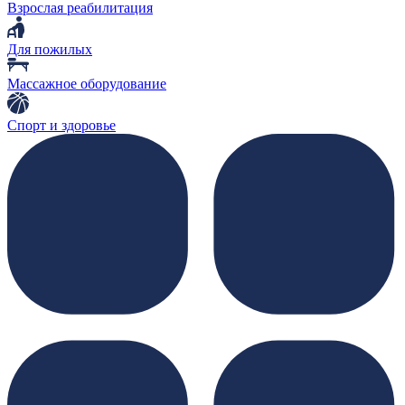
Взрослая реабилитация
Для пожилых
Массажное оборудование
Спорт и здоровье