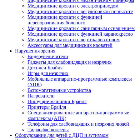
Медицинские кровати с механическим приводом
Медицинские кровати с электроприводом
Медицинские кровати с регулировкой по высоте
Медицинские кровати с функцией
переворачивания больного
Медицинские кровати с санитарным оснащением
Медицинские кровати с функцией кардиокресло
Медицинские кровати с вертикализатором
Аксессуары для медицинских кроватей
Нарушения зрения
Видеоувеличители
Гаджеты для слабовидящих и незрячих
Дисплеи Брайля
Игры для незрячих
Мобильные аппаратно-программные комплексы
(АПК)
Вспомогательные устройства
Нагреватели
Пишущие машинки Брайля
Принтеры Брайля
Специализированные аппаратно-программные
комплексы (АПК)
Телефоны для слабовидящих и незрячих людей
Тифлофлешплееры
Оборудование для детей с ДЦП и аутизмом