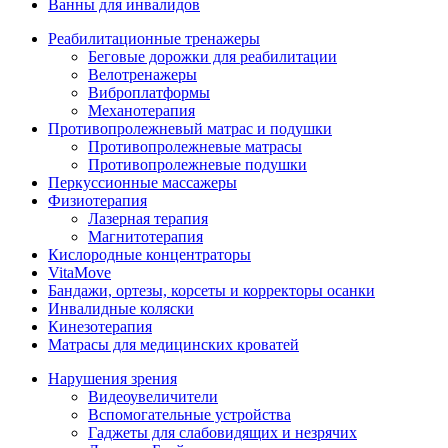
Ванны для инвалидов
Реабилитационные тренажеры
Беговые дорожки для реабилитации
Велотренажеры
Виброплатформы
Механотерапия
Противопролежневый матрас и подушки
Противопролежневые матрасы
Противопролежневые подушки
Перкуссионные массажеры
Физиотерапия
Лазерная терапия
Магнитотерапия
Кислородные концентраторы
VitaMove
Бандажи, ортезы, корсеты и корректоры осанки
Инвалидные коляски
Кинезотерапия
Матрасы для медицинских кроватей
Нарушения зрения
Видеоувеличители
Вспомогательные устройства
Гаджеты для слабовидящих и незрячих