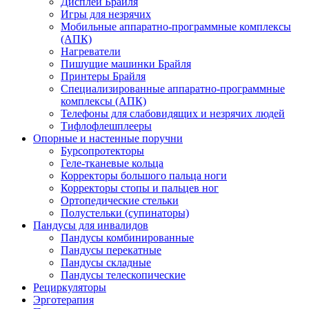
Дисплеи Брайля
Игры для незрячих
Мобильные аппаратно-программные комплексы
(АПК)
Нагреватели
Пишущие машинки Брайля
Принтеры Брайля
Специализированные аппаратно-программные
комплексы (АПК)
Телефоны для слабовидящих и незрячих людей
Тифлофлешплееры
Опорные и настенные поручни
Бурсопротекторы
Геле-тканевые кольца
Корректоры большого пальца ноги
Корректоры стопы и пальцев ног
Ортопедические стельки
Полустельки (супинаторы)
Пандусы для инвалидов
Пандусы комбинированные
Пандусы перекатные
Пандусы складные
Пандусы телескопические
Рециркуляторы
Эрготерапия