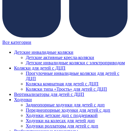
Все категории
Детские инвалидные коляски
Детские активные кресла-коляски
Детские инвалидные коляски с электроприводом
Коляски для детей с ДЦП
Прогулочные инвалидные коляски для детей с
ДЦП
Коляска комнатная для детей с ДЦП
Коляски типа «Трость» для детей с ДЦП
Вертикализаторы для детей с ДЦП
Ходунки
Заднеопорные ходунки для детей с дцп
Переднеопорные ходунки для детей с дцп
Ходунки детские дцп с поддержкой
Ходунки на колесах для детей дцп
Ходунки роллаторы для детей с дцп