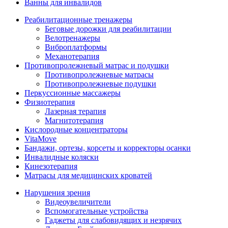
Ванны для инвалидов
Реабилитационные тренажеры
Беговые дорожки для реабилитации
Велотренажеры
Виброплатформы
Механотерапия
Противопролежневый матрас и подушки
Противопролежневые матрасы
Противопролежневые подушки
Перкуссионные массажеры
Физиотерапия
Лазерная терапия
Магнитотерапия
Кислородные концентраторы
VitaMove
Бандажи, ортезы, корсеты и корректоры осанки
Инвалидные коляски
Кинезотерапия
Матрасы для медицинских кроватей
Нарушения зрения
Видеоувеличители
Вспомогательные устройства
Гаджеты для слабовидящих и незрячих