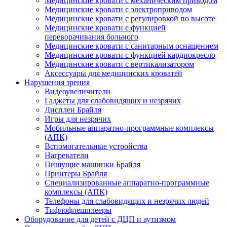
Медицинские кровати с механическим приводом
Медицинские кровати с электроприводом
Медицинские кровати с регулировкой по высоте
Медицинские кровати с функцией
переворачивания больного
Медицинские кровати с санитарным оснащением
Медицинские кровати с функцией кардиокресло
Медицинские кровати с вертикализатором
Аксессуары для медицинских кроватей
Нарушения зрения
Видеоувеличители
Гаджеты для слабовидящих и незрячих
Дисплеи Брайля
Игры для незрячих
Мобильные аппаратно-программные комплексы
(АПК)
Вспомогательные устройства
Нагреватели
Пишущие машинки Брайля
Принтеры Брайля
Специализированные аппаратно-программные
комплексы (АПК)
Телефоны для слабовидящих и незрячих людей
Тифлофлешплееры
Оборудование для детей с ДЦП и аутизмом