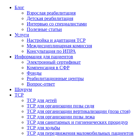
Блог
Взрослая реабилитация
Детская реабилитация
Интервью со специалистами
Полезные статьи
Услуги
Настройка и адаптация ТСР
Междисциплинарная комиссия
Консультация по ИПРА
Информация для пациентов
Электронный сертификат
Компенсация в СФР
Фонды
Реабилитационные центры
Вопрос-ответ
Шоурум
ТСР
ТСР для детей
ТСР для организации позы сидя
ТСР для организации вертикализации (поза стоя)
ТСР для организации позы лежа
ТСР для санитарных и гигиенических процедур
ТСР для ходьбы
ТСР для передвижения маломобильных пациентов