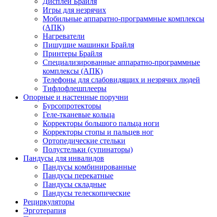
Дисплеи Брайля
Игры для незрячих
Мобильные аппаратно-программные комплексы
(АПК)
Нагреватели
Пишущие машинки Брайля
Принтеры Брайля
Специализированные аппаратно-программные
комплексы (АПК)
Телефоны для слабовидящих и незрячих людей
Тифлофлешплееры
Опорные и настенные поручни
Бурсопротекторы
Геле-тканевые кольца
Корректоры большого пальца ноги
Корректоры стопы и пальцев ног
Ортопедические стельки
Полустельки (супинаторы)
Пандусы для инвалидов
Пандусы комбинированные
Пандусы перекатные
Пандусы складные
Пандусы телескопические
Рециркуляторы
Эрготерапия