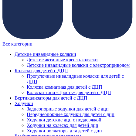
Все категории
Детские инвалидные коляски
Детские активные кресла-коляски
Детские инвалидные коляски с электроприводом
Коляски для детей с ДЦП
Прогулочные инвалидные коляски для детей с
ДЦП
Коляска комнатная для детей с ДЦП
Коляски типа «Трость» для детей с ДЦП
Вертикализаторы для детей с ДЦП
Ходунки
Заднеопорные ходунки для детей с дцп
Переднеопорные ходунки для детей с дцп
Ходунки детские дцп с поддержкой
Ходунки на колесах для детей дцп
Ходунки роллаторы для детей с дцп