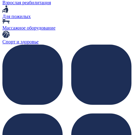
Взрослая реабилитация
Для пожилых
Массажное оборудование
Спорт и здоровье