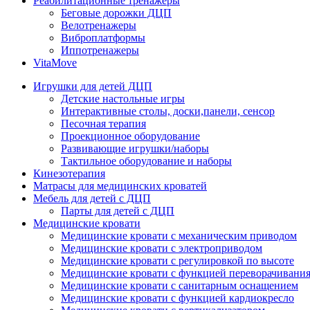
Реабилитационные тренажеры
Беговые дорожки ДЦП
Велотренажеры
Виброплатформы
Иппотренажеры
VitaMove
Игрушки для детей ДЦП
Детские настольные игры
Интерактивные столы, доски,панели, сенсор
Песочная терапия
Проекционное оборудование
Развивающие игрушки/наборы
Тактильное оборудование и наборы
Кинезотерапия
Матрасы для медицинских кроватей
Мебель для детей с ДЦП
Парты для детей с ДЦП
Медицинские кровати
Медицинские кровати с механическим приводом
Медицинские кровати с электроприводом
Медицинские кровати с регулировкой по высоте
Медицинские кровати с функцией переворачивания
Медицинские кровати с санитарным оснащением
Медицинские кровати с функцией кардиокресло