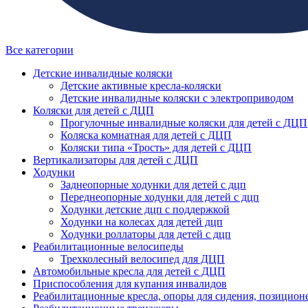
Все категории
Детские инвалидные коляски
Детские активные кресла-коляски
Детские инвалидные коляски с электроприводом
Коляски для детей с ДЦП
Прогулочные инвалидные коляски для детей с ДЦП
Коляска комнатная для детей с ДЦП
Коляски типа «Трость» для детей с ДЦП
Вертикализаторы для детей с ДЦП
Ходунки
Заднеопорные ходунки для детей с дцп
Переднеопорные ходунки для детей с дцп
Ходунки детские дцп с поддержкой
Ходунки на колесах для детей дцп
Ходунки роллаторы для детей с дцп
Реабилитационные велосипеды
Трехколесный велосипед для ДЦП
Автомобильные кресла для детей с ДЦП
Приспособления для купания инвалидов
Реабилитационные кресла, опоры для сидения, позицион