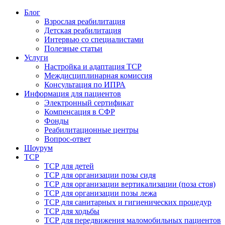
Блог
Взрослая реабилитация
Детская реабилитация
Интервью со специалистами
Полезные статьи
Услуги
Настройка и адаптация ТСР
Междисциплинарная комиссия
Консультация по ИПРА
Информация для пациентов
Электронный сертификат
Компенсация в СФР
Фонды
Реабилитационные центры
Вопрос-ответ
Шоурум
ТСР
ТСР для детей
ТСР для организации позы сидя
ТСР для организации вертикализации (поза стоя)
ТСР для организации позы лежа
ТСР для санитарных и гигиенических процедур
ТСР для ходьбы
ТСР для передвижения маломобильных пациентов