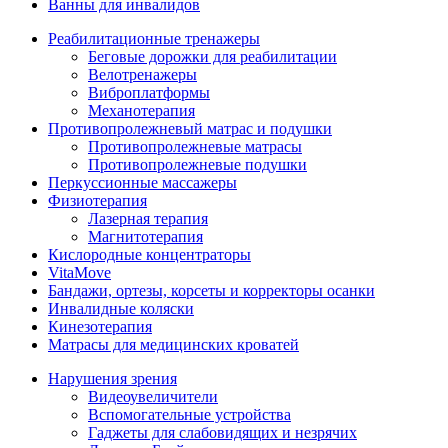
Ванны для инвалидов
Реабилитационные тренажеры
Беговые дорожки для реабилитации
Велотренажеры
Виброплатформы
Механотерапия
Противопролежневый матрас и подушки
Противопролежневые матрасы
Противопролежневые подушки
Перкуссионные массажеры
Физиотерапия
Лазерная терапия
Магнитотерапия
Кислородные концентраторы
VitaMove
Бандажи, ортезы, корсеты и корректоры осанки
Инвалидные коляски
Кинезотерапия
Матрасы для медицинских кроватей
Нарушения зрения
Видеоувеличители
Вспомогательные устройства
Гаджеты для слабовидящих и незрячих