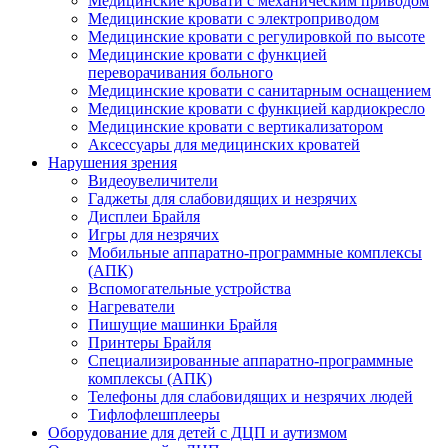
Медицинские кровати с механическим приводом
Медицинские кровати с электроприводом
Медицинские кровати с регулировкой по высоте
Медицинские кровати с функцией
переворачивания больного
Медицинские кровати с санитарным оснащением
Медицинские кровати с функцией кардиокресло
Медицинские кровати с вертикализатором
Аксессуары для медицинских кроватей
Нарушения зрения
Видеоувеличители
Гаджеты для слабовидящих и незрячих
Дисплеи Брайля
Игры для незрячих
Мобильные аппаратно-программные комплексы
(АПК)
Вспомогательные устройства
Нагреватели
Пишущие машинки Брайля
Принтеры Брайля
Специализированные аппаратно-программные
комплексы (АПК)
Телефоны для слабовидящих и незрячих людей
Тифлофлешплееры
Оборудование для детей с ДЦП и аутизмом