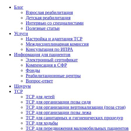
Блог
Взрослая реабилитация
Детская реабилитация
Интервью со специалистами
Полезные статьи
Услуги
Настройка и адаптация ТСР
Междисциплинарная комиссия
Консультация по ИПРА
Информация для пациентов
Электронный сертификат
Компенсация в СФР
Фонды
Реабилитационные центры
Вопрос-ответ
Шоурум
ТСР
ТСР для детей
ТСР для организации позы сидя
ТСР для организации вертикализации (поза стоя)
ТСР для организации позы лежа
ТСР для санитарных и гигиенических процедур
ТСР для ходьбы
ТСР для передвижения маломобильных пациентов