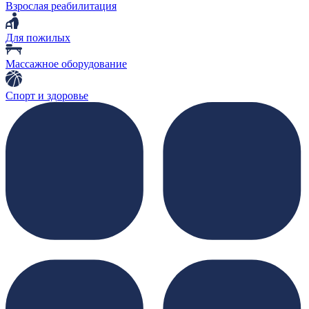
Взрослая реабилитация
Для пожилых
Массажное оборудование
Спорт и здоровье