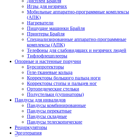
Дисплеи Брайля
Игры для незрячих
Мобильные аппаратно-программные комплексы
(АПК)
Нагреватели
Пишущие машинки Брайля
Принтеры Брайля
Специализированные аппаратно-программные
комплексы (АПК)
Телефоны для слабовидящих и незрячих людей
Тифлофлешплееры
Опорные и настенные поручни
Бурсопротекторы
Геле-тканевые кольца
Корректоры большого пальца ноги
Корректоры стопы и пальцев ног
Ортопедические стельки
Полустельки (супинаторы)
Пандусы для инвалидов
Пандусы комбинированные
Пандусы перекатные
Пандусы складные
Пандусы телескопические
Рециркуляторы
Эрготерапия