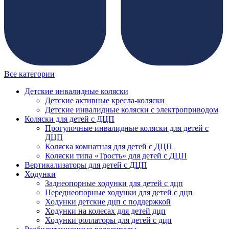
Все категории
Детские инвалидные коляски
Детские активные кресла-коляски
Детские инвалидные коляски с электроприводом
Коляски для детей с ДЦП
Прогулочные инвалидные коляски для детей с
ДЦП
Коляска комнатная для детей с ДЦП
Коляски типа «Трость» для детей с ДЦП
Вертикализаторы для детей с ДЦП
Ходунки
Заднеопорные ходунки для детей с дцп
Переднеопорные ходунки для детей с дцп
Ходунки детские дцп с поддержкой
Ходунки на колесах для детей дцп
Ходунки роллаторы для детей с дцп