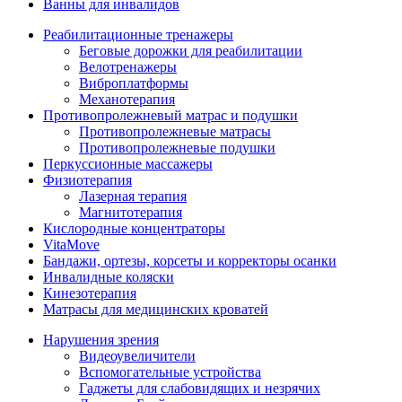
Ванны для инвалидов
Реабилитационные тренажеры
Беговые дорожки для реабилитации
Велотренажеры
Виброплатформы
Механотерапия
Противопролежневый матрас и подушки
Противопролежневые матрасы
Противопролежневые подушки
Перкуссионные массажеры
Физиотерапия
Лазерная терапия
Магнитотерапия
Кислородные концентраторы
VitaMove
Бандажи, ортезы, корсеты и корректоры осанки
Инвалидные коляски
Кинезотерапия
Матрасы для медицинских кроватей
Нарушения зрения
Видеоувеличители
Вспомогательные устройства
Гаджеты для слабовидящих и незрячих