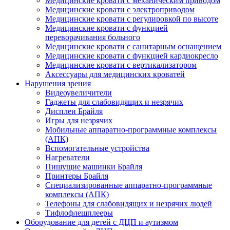
Медицинские кровати с механическим приводом
Медицинские кровати с электроприводом
Медицинские кровати с регулировкой по высоте
Медицинские кровати с функцией
переворачивания больного
Медицинские кровати с санитарным оснащением
Медицинские кровати с функцией кардиокресло
Медицинские кровати с вертикализатором
Аксессуары для медицинских кроватей
Нарушения зрения
Видеоувеличители
Гаджеты для слабовидящих и незрячих
Дисплеи Брайля
Игры для незрячих
Мобильные аппаратно-программные комплексы
(АПК)
Вспомогательные устройства
Нагреватели
Пишущие машинки Брайля
Принтеры Брайля
Специализированные аппаратно-программные
комплексы (АПК)
Телефоны для слабовидящих и незрячих людей
Тифлофлешплееры
Оборудование для детей с ДЦП и аутизмом