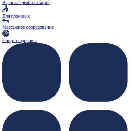
Взрослая реабилитация
Для пожилых
Массажное оборудование
Спорт и здоровье