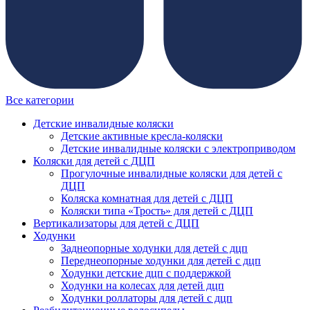
Все категории
Детские инвалидные коляски
Детские активные кресла-коляски
Детские инвалидные коляски с электроприводом
Коляски для детей с ДЦП
Прогулочные инвалидные коляски для детей с
ДЦП
Коляска комнатная для детей с ДЦП
Коляски типа «Трость» для детей с ДЦП
Вертикализаторы для детей с ДЦП
Ходунки
Заднеопорные ходунки для детей с дцп
Переднеопорные ходунки для детей с дцп
Ходунки детские дцп с поддержкой
Ходунки на колесах для детей дцп
Ходунки роллаторы для детей с дцп