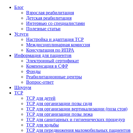
Блог
Взрослая реабилитация
Детская реабилитация
Интервью со специалистами
Полезные статьи
Услуги
Настройка и адаптация ТСР
Междисциплинарная комиссия
Консультация по ИПРА
Информация для пациентов
Электронный сертификат
Компенсация в СФР
Фонды
Реабилитационные центры
Вопрос-ответ
Шоурум
ТСР
ТСР для детей
ТСР для организации позы сидя
ТСР для организации вертикализации (поза стоя)
ТСР для организации позы лежа
ТСР для санитарных и гигиенических процедур
ТСР для ходьбы
ТСР для передвижения маломобильных пациентов