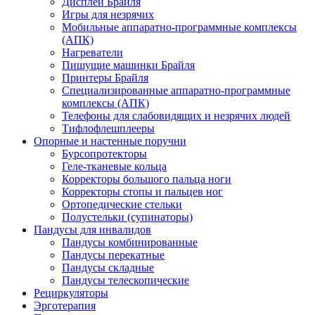
Дисплеи Брайля
Игры для незрячих
Мобильные аппаратно-программные комплексы
(АПК)
Нагреватели
Пишущие машинки Брайля
Принтеры Брайля
Специализированные аппаратно-программные
комплексы (АПК)
Телефоны для слабовидящих и незрячих людей
Тифлофлешплееры
Опорные и настенные поручни
Бурсопротекторы
Геле-тканевые кольца
Корректоры большого пальца ноги
Корректоры стопы и пальцев ног
Ортопедические стельки
Полустельки (супинаторы)
Пандусы для инвалидов
Пандусы комбинированные
Пандусы перекатные
Пандусы складные
Пандусы телескопические
Рециркуляторы
Эрготерапия