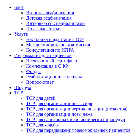
Блог
Взрослая реабилитация
Детская реабилитация
Интервью со специалистами
Полезные статьи
Услуги
Настройка и адаптация ТСР
Междисциплинарная комиссия
Консультация по ИПРА
Информация для пациентов
Электронный сертификат
Компенсация в СФР
Фонды
Реабилитационные центры
Вопрос-ответ
Шоурум
ТСР
ТСР для детей
ТСР для организации позы сидя
ТСР для организации вертикализации (поза стоя)
ТСР для организации позы лежа
ТСР для санитарных и гигиенических процедур
ТСР для ходьбы
ТСР для передвижения маломобильных пациентов