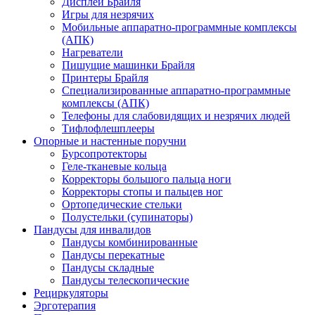
Дисплеи Брайля
Игры для незрячих
Мобильные аппаратно-программные комплексы
(АПК)
Нагреватели
Пишущие машинки Брайля
Принтеры Брайля
Специализированные аппаратно-программные
комплексы (АПК)
Телефоны для слабовидящих и незрячих людей
Тифлофлешплееры
Опорные и настенные поручни
Бурсопротекторы
Геле-тканевые кольца
Корректоры большого пальца ноги
Корректоры стопы и пальцев ног
Ортопедические стельки
Полустельки (супинаторы)
Пандусы для инвалидов
Пандусы комбинированные
Пандусы перекатные
Пандусы складные
Пандусы телескопические
Рециркуляторы
Эрготерапия