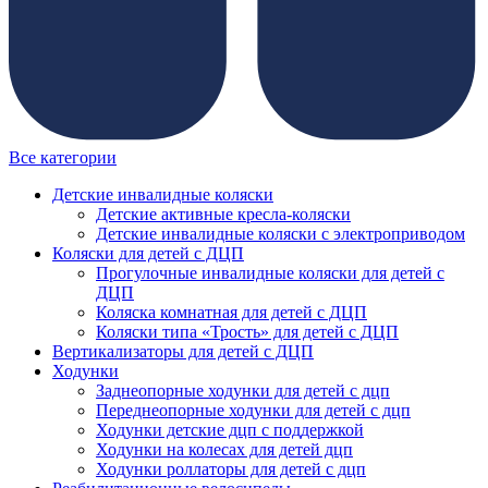
Все категории
Детские инвалидные коляски
Детские активные кресла-коляски
Детские инвалидные коляски с электроприводом
Коляски для детей с ДЦП
Прогулочные инвалидные коляски для детей с
ДЦП
Коляска комнатная для детей с ДЦП
Коляски типа «Трость» для детей с ДЦП
Вертикализаторы для детей с ДЦП
Ходунки
Заднеопорные ходунки для детей с дцп
Переднеопорные ходунки для детей с дцп
Ходунки детские дцп с поддержкой
Ходунки на колесах для детей дцп
Ходунки роллаторы для детей с дцп