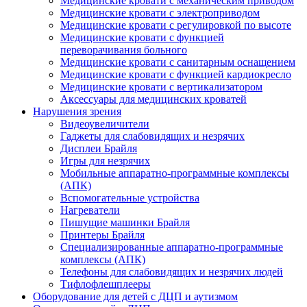
Медицинские кровати с механическим приводом
Медицинские кровати с электроприводом
Медицинские кровати с регулировкой по высоте
Медицинские кровати с функцией
переворачивания больного
Медицинские кровати с санитарным оснащением
Медицинские кровати с функцией кардиокресло
Медицинские кровати с вертикализатором
Аксессуары для медицинских кроватей
Нарушения зрения
Видеоувеличители
Гаджеты для слабовидящих и незрячих
Дисплеи Брайля
Игры для незрячих
Мобильные аппаратно-программные комплексы
(АПК)
Вспомогательные устройства
Нагреватели
Пишущие машинки Брайля
Принтеры Брайля
Специализированные аппаратно-программные
комплексы (АПК)
Телефоны для слабовидящих и незрячих людей
Тифлофлешплееры
Оборудование для детей с ДЦП и аутизмом