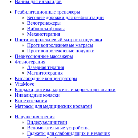
Ванны для инвалидов
Реабилитационные тренажеры
Беговые дорожки для реабилитации
Велотренажеры
Виброплатформы
Механотерапия
Противопролежневый матрас и подушки
Противопролежневые матрасы
Противопролежневые подушки
Перкуссионные массажеры
Физиотерапия
Лазерная терапия
Магнитотерапия
Кислородные концентраторы
VitaMove
Бандажи, ортезы, корсеты и корректоры осанки
Инвалидные коляски
Кинезотерапия
Матрасы для медицинских кроватей
Нарушения зрения
Видеоувеличители
Вспомогательные устройства
Гаджеты для слабовидящих и незрячих