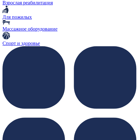
Взрослая реабилитация
Для пожилых
Массажное оборудование
Спорт и здоровье