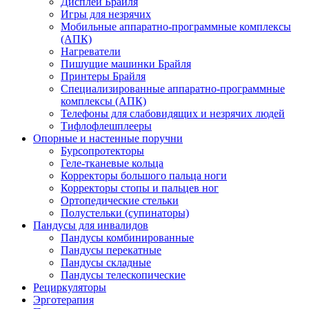
Дисплеи Брайля
Игры для незрячих
Мобильные аппаратно-программные комплексы
(АПК)
Нагреватели
Пишущие машинки Брайля
Принтеры Брайля
Специализированные аппаратно-программные
комплексы (АПК)
Телефоны для слабовидящих и незрячих людей
Тифлофлешплееры
Опорные и настенные поручни
Бурсопротекторы
Геле-тканевые кольца
Корректоры большого пальца ноги
Корректоры стопы и пальцев ног
Ортопедические стельки
Полустельки (супинаторы)
Пандусы для инвалидов
Пандусы комбинированные
Пандусы перекатные
Пандусы складные
Пандусы телескопические
Рециркуляторы
Эрготерапия