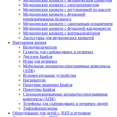
Медицинские кровати с механическим приводом
Медицинские кровати с электроприводом
Медицинские кровати с регулировкой по высоте
Медицинские кровати с функцией
переворачивания больного
Медицинские кровати с санитарным оснащением
Медицинские кровати с функцией кардиокресло
Медицинские кровати с вертикализатором
Аксессуары для медицинских кроватей
Нарушения зрения
Видеоувеличители
Гаджеты для слабовидящих и незрячих
Дисплеи Брайля
Игры для незрячих
Мобильные аппаратно-программные комплексы
(АПК)
Вспомогательные устройства
Нагреватели
Пишущие машинки Брайля
Принтеры Брайля
Специализированные аппаратно-программные
комплексы (АПК)
Телефоны для слабовидящих и незрячих людей
Тифлофлешплееры
Оборудование для детей с ДЦП и аутизмом