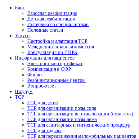
Блог
Взрослая реабилитация
Детская реабилитация
Интервью со специалистами
Полезные статьи
Услуги
Настройка и адаптация ТСР
Междисциплинарная комиссия
Консультация по ИПРА
Информация для пациентов
Электронный сертификат
Компенсация в СФР
Фонды
Реабилитационные центры
Вопрос-ответ
Шоурум
ТСР
ТСР для детей
ТСР для организации позы сидя
ТСР для организации вертикализации (поза стоя)
ТСР для организации позы лежа
ТСР для санитарных и гигиенических процедур
ТСР для ходьбы
ТСР для передвижения маломобильных пациентов