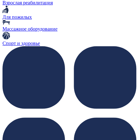
Взрослая реабилитация
Для пожилых
Массажное оборудование
Спорт и здоровье