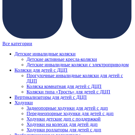
Все категории
Детские инвалидные коляски
Детские активные кресла-коляски
Детские инвалидные коляски с электроприводом
Коляски для детей с ДЦП
Прогулочные инвалидные коляски для детей с
ДЦП
Коляска комнатная для детей с ДЦП
Коляски типа «Трость» для детей с ДЦП
Вертикализаторы для детей с ДЦП
Ходунки
Заднеопорные ходунки для детей с дцп
Переднеопорные ходунки для детей с дцп
Ходунки детские дцп с поддержкой
Ходунки на колесах для детей дцп
Ходунки роллаторы для детей с дцп