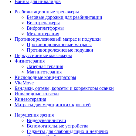
Ванны для инвалидов
Реабилитационные тренажеры
Беговые дорожки для реабилитации
Велотренажеры
Виброплатформы
Механотерапия
Противопролежневый матрас и подушки
Противопролежневые матрасы
Противопролежневые подушки
Перкуссионные массажеры
Физиотерапия
Лазерная терапия
Магнитотерапия
Кислородные концентраторы
VitaMove
Бандажи, ортезы, корсеты и корректоры осанки
Инвалидные коляски
Кинезотерапия
Матрасы для медицинских кроватей
Нарушения зрения
Видеоувеличители
Вспомогательные устройства
Гаджеты для слабовидящих и незрячих