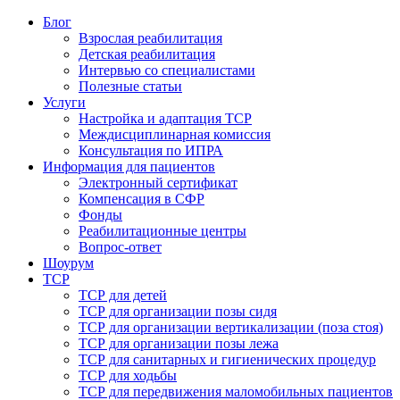
Блог
Взрослая реабилитация
Детская реабилитация
Интервью со специалистами
Полезные статьи
Услуги
Настройка и адаптация ТСР
Междисциплинарная комиссия
Консультация по ИПРА
Информация для пациентов
Электронный сертификат
Компенсация в СФР
Фонды
Реабилитационные центры
Вопрос-ответ
Шоурум
ТСР
ТСР для детей
ТСР для организации позы сидя
ТСР для организации вертикализации (поза стоя)
ТСР для организации позы лежа
ТСР для санитарных и гигиенических процедур
ТСР для ходьбы
ТСР для передвижения маломобильных пациентов