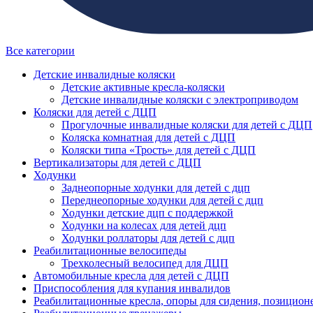
Все категории
Детские инвалидные коляски
Детские активные кресла-коляски
Детские инвалидные коляски с электроприводом
Коляски для детей с ДЦП
Прогулочные инвалидные коляски для детей с ДЦП
Коляска комнатная для детей с ДЦП
Коляски типа «Трость» для детей с ДЦП
Вертикализаторы для детей с ДЦП
Ходунки
Заднеопорные ходунки для детей с дцп
Переднеопорные ходунки для детей с дцп
Ходунки детские дцп с поддержкой
Ходунки на колесах для детей дцп
Ходунки роллаторы для детей с дцп
Реабилитационные велосипеды
Трехколесный велосипед для ДЦП
Автомобильные кресла для детей с ДЦП
Приспособления для купания инвалидов
Реабилитационные кресла, опоры для сидения, позицион