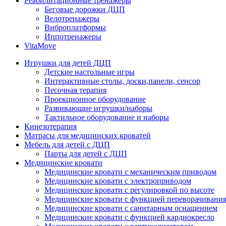
Реабилитационные тренажеры
Беговые дорожки ДЦП
Велотренажеры
Виброплатформы
Иппотренажеры
VitaMove
Игрушки для детей ДЦП
Детские настольные игры
Интерактивные столы, доски,панели, сенсор
Песочная терапия
Проекционное оборудование
Развивающие игрушки/наборы
Тактильное оборудование и наборы
Кинезотерапия
Матрасы для медицинских кроватей
Мебель для детей с ДЦП
Парты для детей с ДЦП
Медицинские кровати
Медицинские кровати с механическим приводом
Медицинские кровати с электроприводом
Медицинские кровати с регулировкой по высоте
Медицинские кровати с функцией переворачивания
Медицинские кровати с санитарным оснащением
Медицинские кровати с функцией кардиокресло