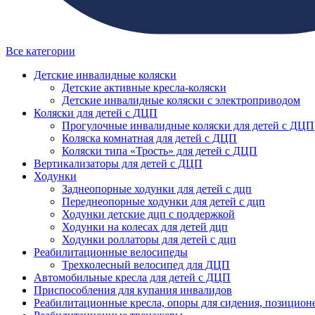
Все категории
Детские инвалидные коляски
Детские активные кресла-коляски
Детские инвалидные коляски с электроприводом
Коляски для детей с ДЦП
Прогулочные инвалидные коляски для детей с ДЦП
Коляска комнатная для детей с ДЦП
Коляски типа «Трость» для детей с ДЦП
Вертикализаторы для детей с ДЦП
Ходунки
Заднеопорные ходунки для детей с дцп
Переднеопорные ходунки для детей с дцп
Ходунки детские дцп с поддержкой
Ходунки на колесах для детей дцп
Ходунки роллаторы для детей с дцп
Реабилитационные велосипеды
Трехколесный велосипед для ДЦП
Автомобильные кресла для детей с ДЦП
Приспособления для купания инвалидов
Реабилитационные кресла, опоры для сидения, позицион