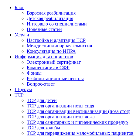
Блог
Взрослая реабилитация
Детская реабилитация
Интервью со специалистами
Полезные статьи
Услуги
Настройка и адаптация ТСР
Междисциплинарная комиссия
Консультация по ИПРА
Информация для пациентов
Электронный сертификат
Компенсация в СФР
Фонды
Реабилитационные центры
Вопрос-ответ
Шоурум
ТСР
ТСР для детей
ТСР для организации позы сидя
ТСР для организации вертикализации (поза стоя)
ТСР для организации позы лежа
ТСР для санитарных и гигиенических процедур
ТСР для ходьбы
ТСР для передвижения маломобильных пациентов