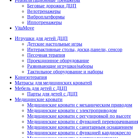
Реабилитационные тренажеры
Беговые дорожки ДЦП
Велотренажеры
Виброплатформы
Иппотренажеры
VitaMove
Игрушки для детей ДЦП
Детские настольные игры
Интерактивные столы, доски,панели, сенсор
Песочная терапия
Проекционное оборудование
Развивающие игрушки/наборы
Тактильное оборудование и наборы
Кинезотерапия
Матрасы для медицинских кроватей
Мебель для детей с ДЦП
Парты для детей с ДЦП
Медицинские кровати
Медицинские кровати с механическим приводом
Медицинские кровати с электроприводом
Медицинские кровати с регулировкой по высоте
Медицинские кровати с функцией переворачивания
Медицинские кровати с санитарным оснащением
Медицинские кровати с функцией кардиокресло