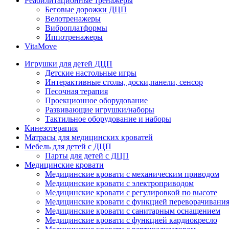
Реабилитационные тренажеры
Беговые дорожки ДЦП
Велотренажеры
Виброплатформы
Иппотренажеры
VitaMove
Игрушки для детей ДЦП
Детские настольные игры
Интерактивные столы, доски,панели, сенсор
Песочная терапия
Проекционное оборудование
Развивающие игрушки/наборы
Тактильное оборудование и наборы
Кинезотерапия
Матрасы для медицинских кроватей
Мебель для детей с ДЦП
Парты для детей с ДЦП
Медицинские кровати
Медицинские кровати с механическим приводом
Медицинские кровати с электроприводом
Медицинские кровати с регулировкой по высоте
Медицинские кровати с функцией переворачивания
Медицинские кровати с санитарным оснащением
Медицинские кровати с функцией кардиокресло