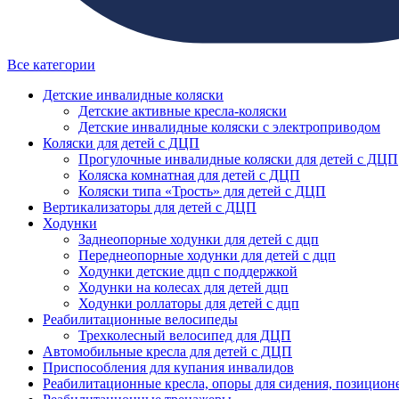
Все категории
Детские инвалидные коляски
Детские активные кресла-коляски
Детские инвалидные коляски с электроприводом
Коляски для детей с ДЦП
Прогулочные инвалидные коляски для детей с ДЦП
Коляска комнатная для детей с ДЦП
Коляски типа «Трость» для детей с ДЦП
Вертикализаторы для детей с ДЦП
Ходунки
Заднеопорные ходунки для детей с дцп
Переднеопорные ходунки для детей с дцп
Ходунки детские дцп с поддержкой
Ходунки на колесах для детей дцп
Ходунки роллаторы для детей с дцп
Реабилитационные велосипеды
Трехколесный велосипед для ДЦП
Автомобильные кресла для детей с ДЦП
Приспособления для купания инвалидов
Реабилитационные кресла, опоры для сидения, позицион