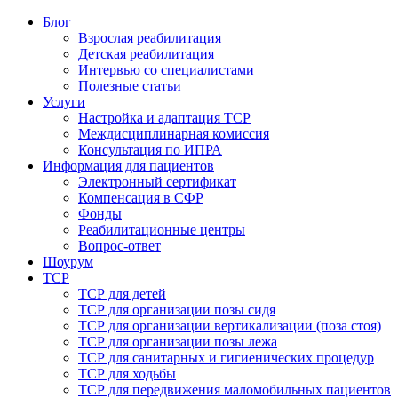
Блог
Взрослая реабилитация
Детская реабилитация
Интервью со специалистами
Полезные статьи
Услуги
Настройка и адаптация ТСР
Междисциплинарная комиссия
Консультация по ИПРА
Информация для пациентов
Электронный сертификат
Компенсация в СФР
Фонды
Реабилитационные центры
Вопрос-ответ
Шоурум
ТСР
ТСР для детей
ТСР для организации позы сидя
ТСР для организации вертикализации (поза стоя)
ТСР для организации позы лежа
ТСР для санитарных и гигиенических процедур
ТСР для ходьбы
ТСР для передвижения маломобильных пациентов