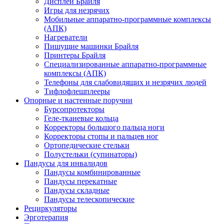
Дисплеи Брайля
Игры для незрячих
Мобильные аппаратно-программные комплексы
(АПК)
Нагреватели
Пишущие машинки Брайля
Принтеры Брайля
Специализированные аппаратно-программные
комплексы (АПК)
Телефоны для слабовидящих и незрячих людей
Тифлофлешплееры
Опорные и настенные поручни
Бурсопротекторы
Геле-тканевые кольца
Корректоры большого пальца ноги
Корректоры стопы и пальцев ног
Ортопедические стельки
Полустельки (супинаторы)
Пандусы для инвалидов
Пандусы комбинированные
Пандусы перекатные
Пандусы складные
Пандусы телескопические
Рециркуляторы
Эрготерапия