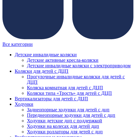
Все категории
Детские инвалидные коляски
Детские активные кресла-коляски
Детские инвалидные коляски с электроприводом
Коляски для детей с ДЦП
Прогулочные инвалидные коляски для детей с
ДЦП
Коляска комнатная для детей с ДЦП
Коляски типа «Трость» для детей с ДЦП
Вертикализаторы для детей с ДЦП
Ходунки
Заднеопорные ходунки для детей с дцп
Переднеопорные ходунки для детей с дцп
Ходунки детские дцп с поддержкой
Ходунки на колесах для детей дцп
Ходунки роллаторы для детей с дцп