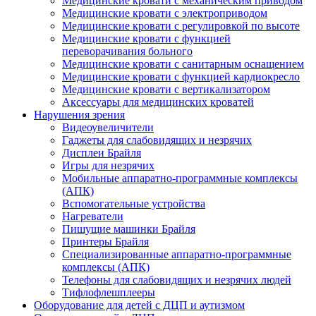
Медицинские кровати с механическим приводом
Медицинские кровати с электроприводом
Медицинские кровати с регулировкой по высоте
Медицинские кровати с функцией
переворачивания больного
Медицинские кровати с санитарным оснащением
Медицинские кровати с функцией кардиокресло
Медицинские кровати с вертикализатором
Аксессуары для медицинских кроватей
Нарушения зрения
Видеоувеличители
Гаджеты для слабовидящих и незрячих
Дисплеи Брайля
Игры для незрячих
Мобильные аппаратно-программные комплексы
(АПК)
Вспомогательные устройства
Нагреватели
Пишущие машинки Брайля
Принтеры Брайля
Специализированные аппаратно-программные
комплексы (АПК)
Телефоны для слабовидящих и незрячих людей
Тифлофлешплееры
Оборудование для детей с ДЦП и аутизмом