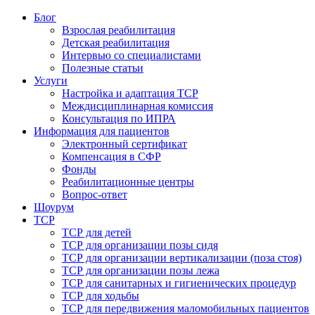
Блог
Взрослая реабилитация
Детская реабилитация
Интервью со специалистами
Полезные статьи
Услуги
Настройка и адаптация ТСР
Междисциплинарная комиссия
Консультация по ИПРА
Информация для пациентов
Электронный сертификат
Компенсация в СФР
Фонды
Реабилитационные центры
Вопрос-ответ
Шоурум
ТСР
ТСР для детей
ТСР для организации позы сидя
ТСР для организации вертикализации (поза стоя)
ТСР для организации позы лежа
ТСР для санитарных и гигиенических процедур
ТСР для ходьбы
ТСР для передвижения маломобильных пациентов