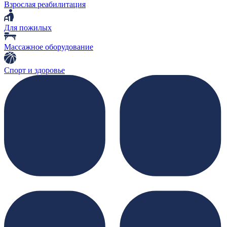
Взрослая реабилитация
Для пожилых
Массажное оборудование
Спорт и здоровье