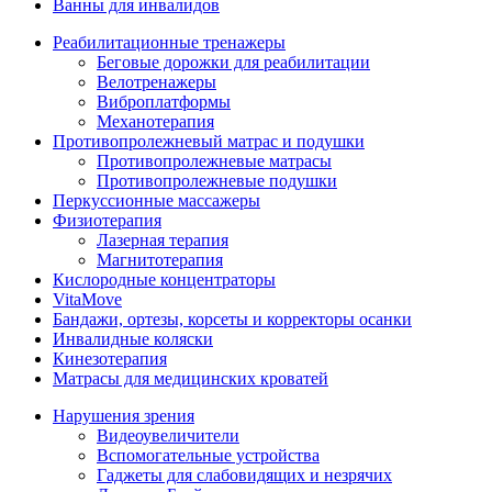
Ванны для инвалидов
Реабилитационные тренажеры
Беговые дорожки для реабилитации
Велотренажеры
Виброплатформы
Механотерапия
Противопролежневый матрас и подушки
Противопролежневые матрасы
Противопролежневые подушки
Перкуссионные массажеры
Физиотерапия
Лазерная терапия
Магнитотерапия
Кислородные концентраторы
VitaMove
Бандажи, ортезы, корсеты и корректоры осанки
Инвалидные коляски
Кинезотерапия
Матрасы для медицинских кроватей
Нарушения зрения
Видеоувеличители
Вспомогательные устройства
Гаджеты для слабовидящих и незрячих