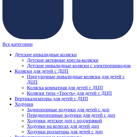
Все категории
Детские инвалидные коляски
Детские активные кресла-коляски
Детские инвалидные коляски с электроприводом
Коляски для детей с ДЦП
Прогулочные инвалидные коляски для детей с
ДЦП
Коляска комнатная для детей с ДЦП
Коляски типа «Трость» для детей с ДЦП
Вертикализаторы для детей с ДЦП
Ходунки
Заднеопорные ходунки для детей с дцп
Переднеопорные ходунки для детей с дцп
Ходунки детские дцп с поддержкой
Ходунки на колесах для детей дцп
Ходунки роллаторы для детей с дцп