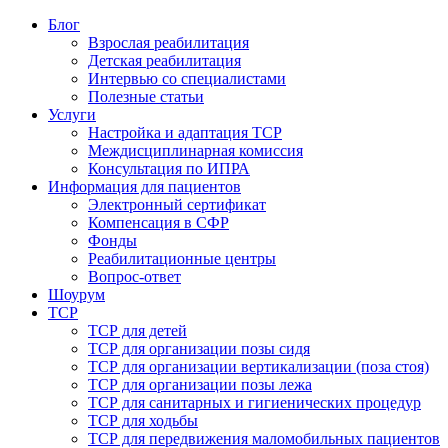
Блог
Взрослая реабилитация
Детская реабилитация
Интервью со специалистами
Полезные статьи
Услуги
Настройка и адаптация ТСР
Междисциплинарная комиссия
Консультация по ИПРА
Информация для пациентов
Электронный сертификат
Компенсация в СФР
Фонды
Реабилитационные центры
Вопрос-ответ
Шоурум
ТСР
ТСР для детей
ТСР для организации позы сидя
ТСР для организации вертикализации (поза стоя)
ТСР для организации позы лежа
ТСР для санитарных и гигиенических процедур
ТСР для ходьбы
ТСР для передвижения маломобильных пациентов