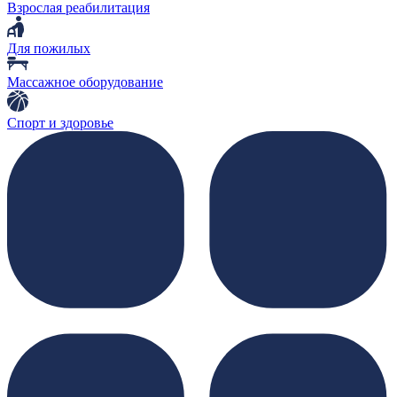
Взрослая реабилитация
Для пожилых
Массажное оборудование
Спорт и здоровье