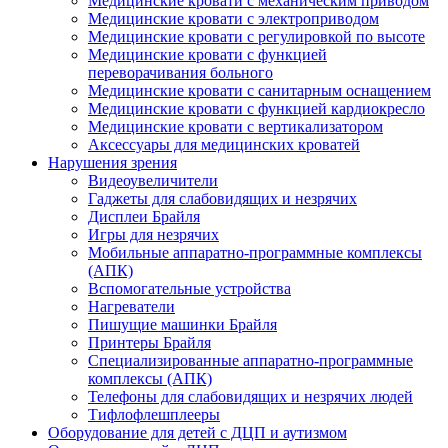
Медицинские кровати с механическим приводом
Медицинские кровати с электроприводом
Медицинские кровати с регулировкой по высоте
Медицинские кровати с функцией
переворачивания больного
Медицинские кровати с санитарным оснащением
Медицинские кровати с функцией кардиокресло
Медицинские кровати с вертикализатором
Аксессуары для медицинских кроватей
Нарушения зрения
Видеоувеличители
Гаджеты для слабовидящих и незрячих
Дисплеи Брайля
Игры для незрячих
Мобильные аппаратно-программные комплексы
(АПК)
Вспомогательные устройства
Нагреватели
Пишущие машинки Брайля
Принтеры Брайля
Специализированные аппаратно-программные
комплексы (АПК)
Телефоны для слабовидящих и незрячих людей
Тифлофлешплееры
Оборудование для детей с ДЦП и аутизмом