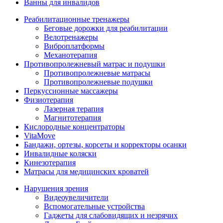
Ванны для инвалидов
Реабилитационные тренажеры
Беговые дорожки для реабилитации
Велотренажеры
Виброплатформы
Механотерапия
Противопролежневый матрас и подушки
Противопролежневые матрасы
Противопролежневые подушки
Перкуссионные массажеры
Физиотерапия
Лазерная терапия
Магнитотерапия
Кислородные концентраторы
VitaMove
Бандажи, ортезы, корсеты и корректоры осанки
Инвалидные коляски
Кинезотерапия
Матрасы для медицинских кроватей
Нарушения зрения
Видеоувеличители
Вспомогательные устройства
Гаджеты для слабовидящих и незрячих