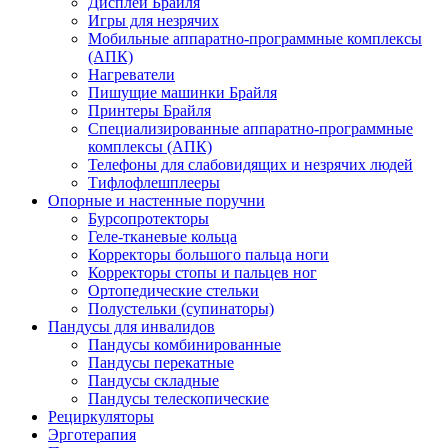
Дисплеи Брайля
Игры для незрячих
Мобильные аппаратно-программные комплексы
(АПК)
Нагреватели
Пишущие машинки Брайля
Принтеры Брайля
Специализированные аппаратно-программные
комплексы (АПК)
Телефоны для слабовидящих и незрячих людей
Тифлофлешплееры
Опорные и настенные поручни
Бурсопротекторы
Геле-тканевые кольца
Корректоры большого пальца ноги
Корректоры стопы и пальцев ног
Ортопедические стельки
Полустельки (супинаторы)
Пандусы для инвалидов
Пандусы комбинированные
Пандусы перекатные
Пандусы складные
Пандусы телескопические
Рециркуляторы
Эрготерапия