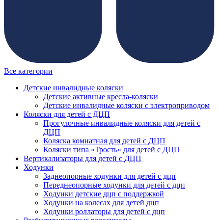
Все категории
Детские инвалидные коляски
Детские активные кресла-коляски
Детские инвалидные коляски с электроприводом
Коляски для детей с ДЦП
Прогулочные инвалидные коляски для детей с
ДЦП
Коляска комнатная для детей с ДЦП
Коляски типа «Трость» для детей с ДЦП
Вертикализаторы для детей с ДЦП
Ходунки
Заднеопорные ходунки для детей с дцп
Переднеопорные ходунки для детей с дцп
Ходунки детские дцп с поддержкой
Ходунки на колесах для детей дцп
Ходунки роллаторы для детей с дцп