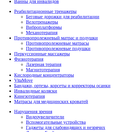
Ванны для инвалидов
Реабилитационные тренажеры
Беговые дорожки для реабилитации
Велотренажеры
Виброплатформы
Механотерапия
Противопролежневый матрас и подушки
Противопролежневые матрасы
Противопролежневые подушки
Перкуссионные массажеры
Физиотерапия
Лазерная терапия
Магнитотерапия
Кислородные концентраторы
VitaMove
Бандажи, ортезы, корсеты и корректоры осанки
Инвалидные коляски
Кинезотерапия
Матрасы для медицинских кроватей
Нарушения зрения
Видеоувеличители
Вспомогательные устройства
Гаджеты для слабовидящих и незрячих