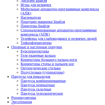
Дисплеи Брайля
Игры для незрячих
Мобильные аппаратно-программные комплексы
(АПК)
Нагреватели
Пишущие машинки Брайля
Принтеры Брайля
Специализированные аппаратно-программные
комплексы (АПК)
Телефоны для слабовидящих и незрячих людей
Тифлофлешплееры
Опорные и настенные поручни
Бурсопротекторы
Геле-тканевые кольца
Корректоры большого пальца ноги
Корректоры стопы и пальцев ног
Ортопедические стельки
Полустельки (супинаторы)
Пандусы для инвалидов
Пандусы комбинированные
Пандусы перекатные
Пандусы складные
Пандусы телескопические
Рециркуляторы
Эрготерапия