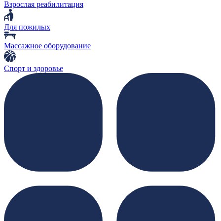
Взрослая реабилитация
Для пожилых
Массажное оборудование
Спорт и здоровье