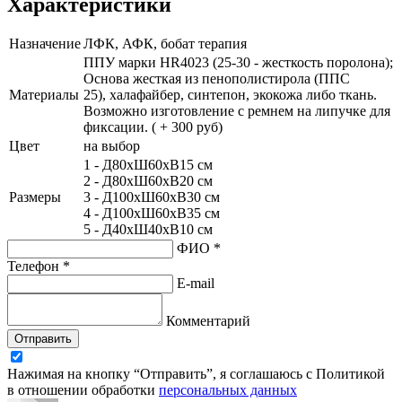
Характеристики
Назначение
ЛФК, АФК, бобат терапия
ППУ марки HR4023 (25-30 - жесткость поролона);
Основа жесткая из пенополистирола (ППС
Материалы
25), халафайбер, синтепон, экокожа либо ткань.
Возможно изготовление с ремнем на липучке для
фиксации. ( + 300 руб)
Цвет
на выбор
1 - Д80хШ60хВ15 см
2 - Д80хШ60хВ20 см
Размеры
3 - Д100хШ60хВ30 см
4 - Д100хШ60хВ35 см
5 - Д40хШ40хВ10 см
ФИО *
Телефон *
E-mail
Комментарий
Отправить
Нажимая на кнопку “Отправить”, я соглашаюсь с Политикой
в отношении обработки
персональных данных