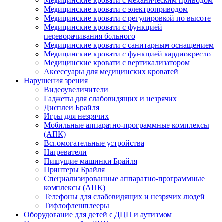
Медицинские кровати с механическим приводом
Медицинские кровати с электроприводом
Медицинские кровати с регулировкой по высоте
Медицинские кровати с функцией
переворачивания больного
Медицинские кровати с санитарным оснащением
Медицинские кровати с функцией кардиокресло
Медицинские кровати с вертикализатором
Аксессуары для медицинских кроватей
Нарушения зрения
Видеоувеличители
Гаджеты для слабовидящих и незрячих
Дисплеи Брайля
Игры для незрячих
Мобильные аппаратно-программные комплексы
(АПК)
Вспомогательные устройства
Нагреватели
Пишущие машинки Брайля
Принтеры Брайля
Специализированные аппаратно-программные
комплексы (АПК)
Телефоны для слабовидящих и незрячих людей
Тифлофлешплееры
Оборудование для детей с ДЦП и аутизмом