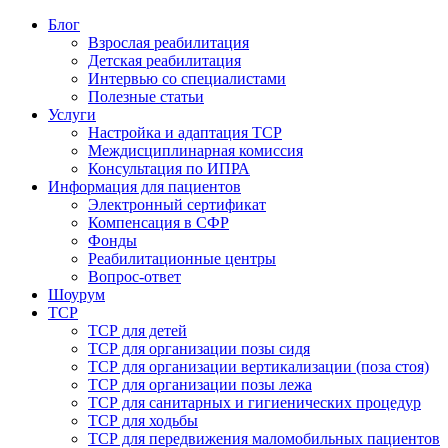
Блог
Взрослая реабилитация
Детская реабилитация
Интервью со специалистами
Полезные статьи
Услуги
Настройка и адаптация ТСР
Междисциплинарная комиссия
Консультация по ИПРА
Информация для пациентов
Электронный сертификат
Компенсация в СФР
Фонды
Реабилитационные центры
Вопрос-ответ
Шоурум
ТСР
ТСР для детей
ТСР для организации позы сидя
ТСР для организации вертикализации (поза стоя)
ТСР для организации позы лежа
ТСР для санитарных и гигиенических процедур
ТСР для ходьбы
ТСР для передвижения маломобильных пациентов