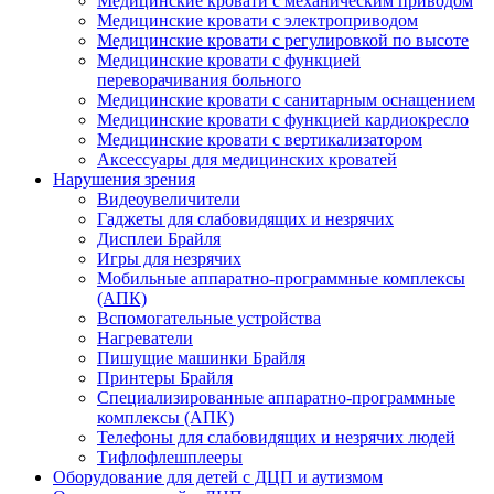
Медицинские кровати с механическим приводом
Медицинские кровати с электроприводом
Медицинские кровати с регулировкой по высоте
Медицинские кровати с функцией
переворачивания больного
Медицинские кровати с санитарным оснащением
Медицинские кровати с функцией кардиокресло
Медицинские кровати с вертикализатором
Аксессуары для медицинских кроватей
Нарушения зрения
Видеоувеличители
Гаджеты для слабовидящих и незрячих
Дисплеи Брайля
Игры для незрячих
Мобильные аппаратно-программные комплексы
(АПК)
Вспомогательные устройства
Нагреватели
Пишущие машинки Брайля
Принтеры Брайля
Специализированные аппаратно-программные
комплексы (АПК)
Телефоны для слабовидящих и незрячих людей
Тифлофлешплееры
Оборудование для детей с ДЦП и аутизмом