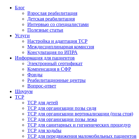
Блог
Взрослая реабилитация
Детская реабилитация
Интервью со специалистами
Полезные статьи
Услуги
Настройка и адаптация ТСР
Междисциплинарная комиссия
Консультация по ИПРА
Информация для пациентов
Электронный сертификат
Компенсация в СФР
Фонды
Реабилитационные центры
Вопрос-ответ
Шоурум
ТСР
ТСР для детей
ТСР для организации позы сидя
ТСР для организации вертикализации (поза стоя)
ТСР для организации позы лежа
ТСР для санитарных и гигиенических процедур
ТСР для ходьбы
ТСР для передвижения маломобильных пациентов