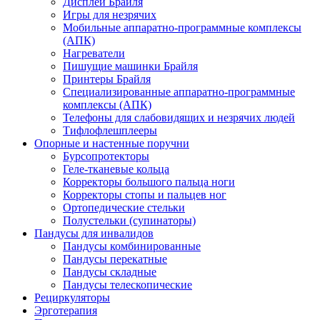
Дисплеи Брайля
Игры для незрячих
Мобильные аппаратно-программные комплексы
(АПК)
Нагреватели
Пишущие машинки Брайля
Принтеры Брайля
Специализированные аппаратно-программные
комплексы (АПК)
Телефоны для слабовидящих и незрячих людей
Тифлофлешплееры
Опорные и настенные поручни
Бурсопротекторы
Геле-тканевые кольца
Корректоры большого пальца ноги
Корректоры стопы и пальцев ног
Ортопедические стельки
Полустельки (супинаторы)
Пандусы для инвалидов
Пандусы комбинированные
Пандусы перекатные
Пандусы складные
Пандусы телескопические
Рециркуляторы
Эрготерапия