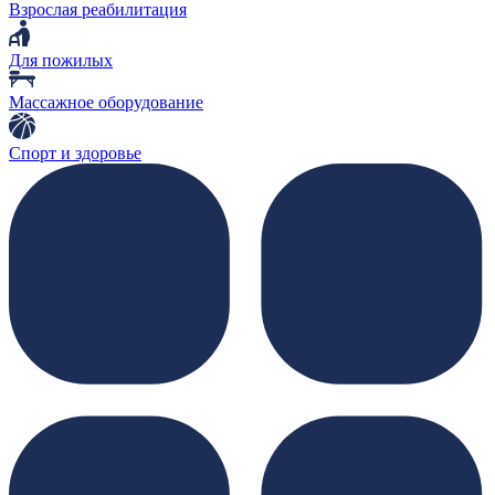
Взрослая реабилитация
Для пожилых
Массажное оборудование
Спорт и здоровье