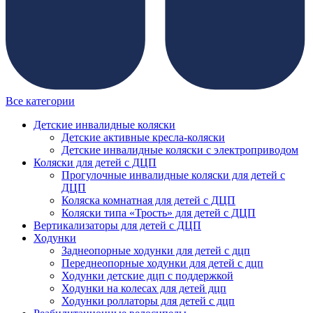
Все категории
Детские инвалидные коляски
Детские активные кресла-коляски
Детские инвалидные коляски с электроприводом
Коляски для детей с ДЦП
Прогулочные инвалидные коляски для детей с
ДЦП
Коляска комнатная для детей с ДЦП
Коляски типа «Трость» для детей с ДЦП
Вертикализаторы для детей с ДЦП
Ходунки
Заднеопорные ходунки для детей с дцп
Переднеопорные ходунки для детей с дцп
Ходунки детские дцп с поддержкой
Ходунки на колесах для детей дцп
Ходунки роллаторы для детей с дцп