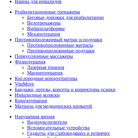
Ванны для инвалидов
Реабилитационные тренажеры
Беговые дорожки для реабилитации
Велотренажеры
Виброплатформы
Механотерапия
Противопролежневый матрас и подушки
Противопролежневые матрасы
Противопролежневые подушки
Перкуссионные массажеры
Физиотерапия
Лазерная терапия
Магнитотерапия
Кислородные концентраторы
VitaMove
Бандажи, ортезы, корсеты и корректоры осанки
Инвалидные коляски
Кинезотерапия
Матрасы для медицинских кроватей
Нарушения зрения
Видеоувеличители
Вспомогательные устройства
Гаджеты для слабовидящих и незрячих