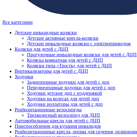
Все категории
Детские инвалидные коляски
Детские активные кресла-коляски
Детские инвалидные коляски с электроприводом
Коляски для детей с ДЦП
Прогулочные инвалидные коляски для детей с ДЦП
Коляска комнатная для детей с ДЦП
Коляски типа «Трость» для детей с ДЦП
Вертикализаторы для детей с ДЦП
Ходунки
Заднеопорные ходунки для детей с дцп
Переднеопорные ходунки для детей с дцп
Ходунки детские дцп с поддержкой
Ходунки на колесах для детей дцп
Ходунки роллаторы для детей с дцп
Реабилитационные велосипеды
Трехколесный велосипед для ДЦП
Автомобильные кресла для детей с ДЦП
Приспособления для купания инвалидов
Реабилитационные кресла, опоры для сидения, позицион