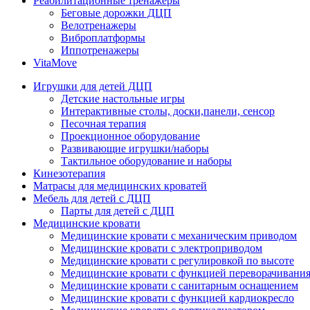
Реабилитационные тренажеры
Беговые дорожки ДЦП
Велотренажеры
Виброплатформы
Иппотренажеры
VitaMove
Игрушки для детей ДЦП
Детские настольные игры
Интерактивные столы, доски,панели, сенсор
Песочная терапия
Проекционное оборудование
Развивающие игрушки/наборы
Тактильное оборудование и наборы
Кинезотерапия
Матрасы для медицинских кроватей
Мебель для детей с ДЦП
Парты для детей с ДЦП
Медицинские кровати
Медицинские кровати с механическим приводом
Медицинские кровати с электроприводом
Медицинские кровати с регулировкой по высоте
Медицинские кровати с функцией переворачивания
Медицинские кровати с санитарным оснащением
Медицинские кровати с функцией кардиокресло