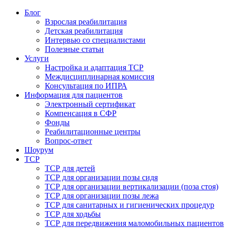
Блог
Взрослая реабилитация
Детская реабилитация
Интервью со специалистами
Полезные статьи
Услуги
Настройка и адаптация ТСР
Междисциплинарная комиссия
Консультация по ИПРА
Информация для пациентов
Электронный сертификат
Компенсация в СФР
Фонды
Реабилитационные центры
Вопрос-ответ
Шоурум
ТСР
ТСР для детей
ТСР для организации позы сидя
ТСР для организации вертикализации (поза стоя)
ТСР для организации позы лежа
ТСР для санитарных и гигиенических процедур
ТСР для ходьбы
ТСР для передвижения маломобильных пациентов