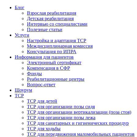
Блог
Взрослая реабилитация
Детская реабилитация
Интервью со специалистами
Полезные статьи
Услуги
Настройка и адаптация ТСР
Междисциплинарная комиссия
Консультация по ИПРА
Информация для пациентов
Электронный сертификат
Компенсация в СФР
Фонды
Реабилитационные центры
Вопрос-ответ
Шоурум
ТСР
ТСР для детей
ТСР для организации позы сидя
ТСР для организации вертикализации (поза стоя)
ТСР для организации позы лежа
ТСР для санитарных и гигиенических процедур
ТСР для ходьбы
ТСР для передвижения маломобильных пациентов