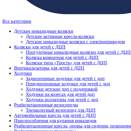
Все категории
Детские инвалидные коляски
Детские активные кресла-коляски
Детские инвалидные коляски с электроприводом
Коляски для детей с ДЦП
Прогулочные инвалидные коляски для детей с ДЦП
Коляска комнатная для детей с ДЦП
Коляски типа «Трость» для детей с ДЦП
Вертикализаторы для детей с ДЦП
Ходунки
Заднеопорные ходунки для детей с дцп
Переднеопорные ходунки для детей с дцп
Ходунки детские дцп с поддержкой
Ходунки на колесах для детей дцп
Ходунки роллаторы для детей с дцп
Реабилитационные велосипеды
Трехколесный велосипед для ДЦП
Автомобильные кресла для детей с ДЦП
Приспособления для купания инвалидов
Реабилитационные кресла, опоры для сидения, позицион