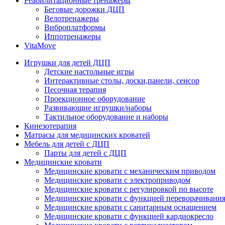
Реабилитационные тренажеры
Беговые дорожки ДЦП
Велотренажеры
Виброплатформы
Иппотренажеры
VitaMove
Игрушки для детей ДЦП
Детские настольные игры
Интерактивные столы, доски,панели, сенсор
Песочная терапия
Проекционное оборудование
Развивающие игрушки/наборы
Тактильное оборудование и наборы
Кинезотерапия
Матрасы для медицинских кроватей
Мебель для детей с ДЦП
Парты для детей с ДЦП
Медицинские кровати
Медицинские кровати с механическим приводом
Медицинские кровати с электроприводом
Медицинские кровати с регулировкой по высоте
Медицинские кровати с функцией переворачивания
Медицинские кровати с санитарным оснащением
Медицинские кровати с функцией кардиокресло