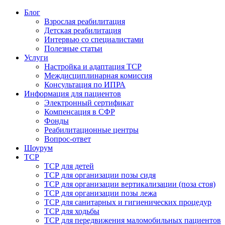
Блог
Взрослая реабилитация
Детская реабилитация
Интервью со специалистами
Полезные статьи
Услуги
Настройка и адаптация ТСР
Междисциплинарная комиссия
Консультация по ИПРА
Информация для пациентов
Электронный сертификат
Компенсация в СФР
Фонды
Реабилитационные центры
Вопрос-ответ
Шоурум
ТСР
ТСР для детей
ТСР для организации позы сидя
ТСР для организации вертикализации (поза стоя)
ТСР для организации позы лежа
ТСР для санитарных и гигиенических процедур
ТСР для ходьбы
ТСР для передвижения маломобильных пациентов