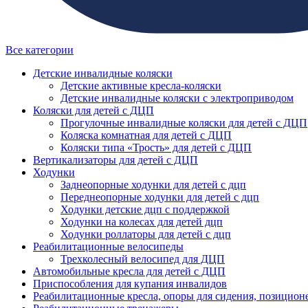
Все категории
Детские инвалидные коляски
Детские активные кресла-коляски
Детские инвалидные коляски с электроприводом
Коляски для детей с ДЦП
Прогулочные инвалидные коляски для детей с ДЦП
Коляска комнатная для детей с ДЦП
Коляски типа «Трость» для детей с ДЦП
Вертикализаторы для детей с ДЦП
Ходунки
Заднеопорные ходунки для детей с дцп
Переднеопорные ходунки для детей с дцп
Ходунки детские дцп с поддержкой
Ходунки на колесах для детей дцп
Ходунки роллаторы для детей с дцп
Реабилитационные велосипеды
Трехколесный велосипед для ДЦП
Автомобильные кресла для детей с ДЦП
Приспособления для купания инвалидов
Реабилитационные кресла, опоры для сидения, позицион