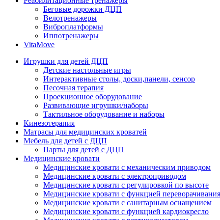
Реабилитационные тренажеры
Беговые дорожки ДЦП
Велотренажеры
Виброплатформы
Иппотренажеры
VitaMove
Игрушки для детей ДЦП
Детские настольные игры
Интерактивные столы, доски,панели, сенсор
Песочная терапия
Проекционное оборудование
Развивающие игрушки/наборы
Тактильное оборудование и наборы
Кинезотерапия
Матрасы для медицинских кроватей
Мебель для детей с ДЦП
Парты для детей с ДЦП
Медицинские кровати
Медицинские кровати с механическим приводом
Медицинские кровати с электроприводом
Медицинские кровати с регулировкой по высоте
Медицинские кровати с функцией переворачивания
Медицинские кровати с санитарным оснащением
Медицинские кровати с функцией кардиокресло