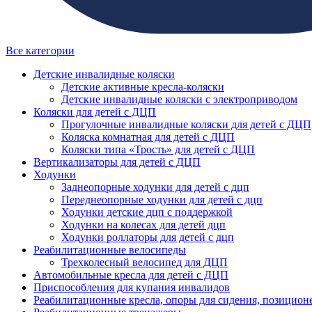
Все категории
Детские инвалидные коляски
Детские активные кресла-коляски
Детские инвалидные коляски с электроприводом
Коляски для детей с ДЦП
Прогулочные инвалидные коляски для детей с ДЦП
Коляска комнатная для детей с ДЦП
Коляски типа «Трость» для детей с ДЦП
Вертикализаторы для детей с ДЦП
Ходунки
Заднеопорные ходунки для детей с дцп
Переднеопорные ходунки для детей с дцп
Ходунки детские дцп с поддержкой
Ходунки на колесах для детей дцп
Ходунки роллаторы для детей с дцп
Реабилитационные велосипеды
Трехколесный велосипед для ДЦП
Автомобильные кресла для детей с ДЦП
Приспособления для купания инвалидов
Реабилитационные кресла, опоры для сидения, позицион