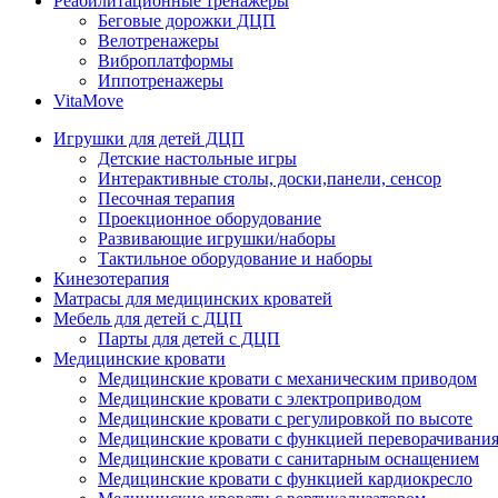
Реабилитационные тренажеры
Беговые дорожки ДЦП
Велотренажеры
Виброплатформы
Иппотренажеры
VitaMove
Игрушки для детей ДЦП
Детские настольные игры
Интерактивные столы, доски,панели, сенсор
Песочная терапия
Проекционное оборудование
Развивающие игрушки/наборы
Тактильное оборудование и наборы
Кинезотерапия
Матрасы для медицинских кроватей
Мебель для детей с ДЦП
Парты для детей с ДЦП
Медицинские кровати
Медицинские кровати с механическим приводом
Медицинские кровати с электроприводом
Медицинские кровати с регулировкой по высоте
Медицинские кровати с функцией переворачивания
Медицинские кровати с санитарным оснащением
Медицинские кровати с функцией кардиокресло