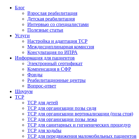
Блог
Взрослая реабилитация
Детская реабилитация
Интервью со специалистами
Полезные статьи
Услуги
Настройка и адаптация ТСР
Междисциплинарная комиссия
Консультация по ИПРА
Информация для пациентов
Электронный сертификат
Компенсация в СФР
Фонды
Реабилитационные центры
Вопрос-ответ
Шоурум
ТСР
ТСР для детей
ТСР для организации позы сидя
ТСР для организации вертикализации (поза стоя)
ТСР для организации позы лежа
ТСР для санитарных и гигиенических процедур
ТСР для ходьбы
ТСР для передвижения маломобильных пациентов