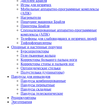
Дисплеи Брайля
Игры для незрячих
Мобильные аппаратно-программные комплексы
(АПК)
Нагреватели
Пишущие машинки Брайля
Принтеры Брайля
Специализированные аппаратно-программные
комплексы (АПК)
Телефоны для слабовидящих и незрячих людей
Тифлофлешплееры
Опорные и настенные поручни
Бурсопротекторы
Геле-тканевые кольца
Корректоры большого пальца ноги
Корректоры стопы и пальцев ног
Ортопедические стельки
Полустельки (супинаторы)
Пандусы для инвалидов
Пандусы комбинированные
Пандусы перекатные
Пандусы складные
Пандусы телескопические
Рециркуляторы
Эрготерапия