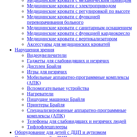
Медицинские кровати с механическим приводом
Медицинские кровати с электроприводом
Медицинские кровати с регулировкой по высоте
Медицинские кровати с функцией
переворачивания больного
Медицинские кровати с санитарным оснащением
Медицинские кровати с функцией кардиокресло
Медицинские кровати с вертикализатором
Аксессуары для медицинских кроватей
Нарушения зрения
Видеоувеличители
Гаджеты для слабовидящих и незрячих
Дисплеи Брайля
Игры для незрячих
Мобильные аппаратно-программные комплексы
(АПК)
Вспомогательные устройства
Нагреватели
Пишущие машинки Брайля
Принтеры Брайля
Специализированные аппаратно-программные
комплексы (АПК)
Телефоны для слабовидящих и незрячих людей
Тифлофлешплееры
Оборудование для детей с ДЦП и аутизмом