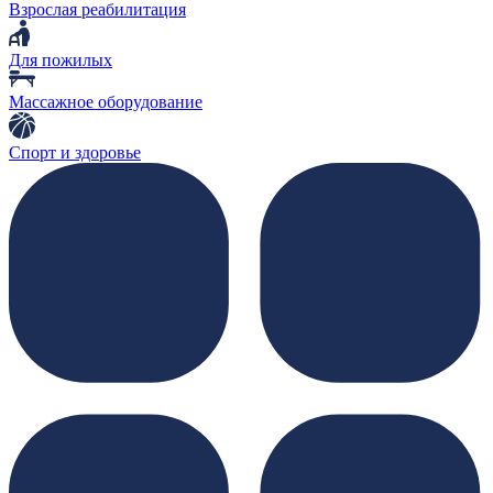
Взрослая реабилитация
Для пожилых
Массажное оборудование
Спорт и здоровье