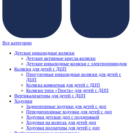
Все категории
Детские инвалидные коляски
Детские активные кресла-коляски
Детские инвалидные коляски с электроприводом
Коляски для детей с ДЦП
Прогулочные инвалидные коляски для детей с
ДЦП
Коляска комнатная для детей с ДЦП
Коляски типа «Трость» для детей с ДЦП
Вертикализаторы для детей с ДЦП
Ходунки
Заднеопорные ходунки для детей с дцп
Переднеопорные ходунки для детей с дцп
Ходунки детские дцп с поддержкой
Ходунки на колесах для детей дцп
Ходунки роллаторы для детей с дцп