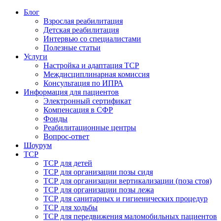
Блог
Взрослая реабилитация
Детская реабилитация
Интервью со специалистами
Полезные статьи
Услуги
Настройка и адаптация ТСР
Междисциплинарная комиссия
Консультация по ИПРА
Информация для пациентов
Электронный сертификат
Компенсация в СФР
Фонды
Реабилитационные центры
Вопрос-ответ
Шоурум
ТСР
ТСР для детей
ТСР для организации позы сидя
ТСР для организации вертикализации (поза стоя)
ТСР для организации позы лежа
ТСР для санитарных и гигиенических процедур
ТСР для ходьбы
ТСР для передвижения маломобильных пациентов