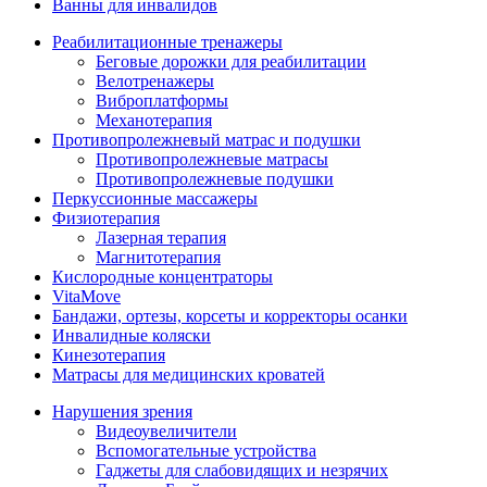
Ванны для инвалидов
Реабилитационные тренажеры
Беговые дорожки для реабилитации
Велотренажеры
Виброплатформы
Механотерапия
Противопролежневый матрас и подушки
Противопролежневые матрасы
Противопролежневые подушки
Перкуссионные массажеры
Физиотерапия
Лазерная терапия
Магнитотерапия
Кислородные концентраторы
VitaMove
Бандажи, ортезы, корсеты и корректоры осанки
Инвалидные коляски
Кинезотерапия
Матрасы для медицинских кроватей
Нарушения зрения
Видеоувеличители
Вспомогательные устройства
Гаджеты для слабовидящих и незрячих