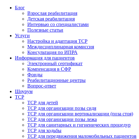
Блог
Взрослая реабилитация
Детская реабилитация
Интервью со специалистами
Полезные статьи
Услуги
Настройка и адаптация ТСР
Междисциплинарная комиссия
Консультация по ИПРА
Информация для пациентов
Электронный сертификат
Компенсация в СФР
Фонды
Реабилитационные центры
Вопрос-ответ
Шоурум
ТСР
ТСР для детей
ТСР для организации позы сидя
ТСР для организации вертикализации (поза стоя)
ТСР для организации позы лежа
ТСР для санитарных и гигиенических процедур
ТСР для ходьбы
ТСР для передвижения маломобильных пациентов