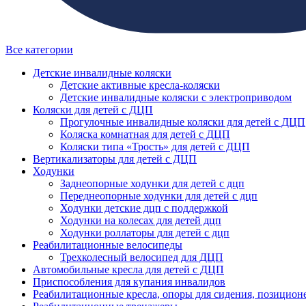
Все категории
Детские инвалидные коляски
Детские активные кресла-коляски
Детские инвалидные коляски с электроприводом
Коляски для детей с ДЦП
Прогулочные инвалидные коляски для детей с ДЦП
Коляска комнатная для детей с ДЦП
Коляски типа «Трость» для детей с ДЦП
Вертикализаторы для детей с ДЦП
Ходунки
Заднеопорные ходунки для детей с дцп
Переднеопорные ходунки для детей с дцп
Ходунки детские дцп с поддержкой
Ходунки на колесах для детей дцп
Ходунки роллаторы для детей с дцп
Реабилитационные велосипеды
Трехколесный велосипед для ДЦП
Автомобильные кресла для детей с ДЦП
Приспособления для купания инвалидов
Реабилитационные кресла, опоры для сидения, позицион