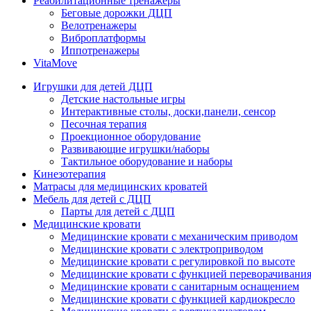
Реабилитационные тренажеры
Беговые дорожки ДЦП
Велотренажеры
Виброплатформы
Иппотренажеры
VitaMove
Игрушки для детей ДЦП
Детские настольные игры
Интерактивные столы, доски,панели, сенсор
Песочная терапия
Проекционное оборудование
Развивающие игрушки/наборы
Тактильное оборудование и наборы
Кинезотерапия
Матрасы для медицинских кроватей
Мебель для детей с ДЦП
Парты для детей с ДЦП
Медицинские кровати
Медицинские кровати с механическим приводом
Медицинские кровати с электроприводом
Медицинские кровати с регулировкой по высоте
Медицинские кровати с функцией переворачивания
Медицинские кровати с санитарным оснащением
Медицинские кровати с функцией кардиокресло