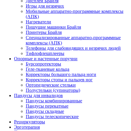
Дисплеи Брайля
Игры для незрячих
Мобильные аппаратно-программные комплексы
(АПК)
Нагреватели
Пишущие машинки Брайля
Принтеры Брайля
Специализированные аппаратно-программные
комплексы (АПК)
Телефоны для слабовидящих и незрячих людей
Тифлофлешплееры
Опорные и настенные поручни
Бурсопротекторы
Геле-тканевые кольца
Корректоры большого пальца ноги
Корректоры стопы и пальцев ног
Ортопедические стельки
Полустельки (супинаторы)
Пандусы для инвалидов
Пандусы комбинированные
Пандусы перекатные
Пандусы складные
Пандусы телескопические
Рециркуляторы
Эрготерапия