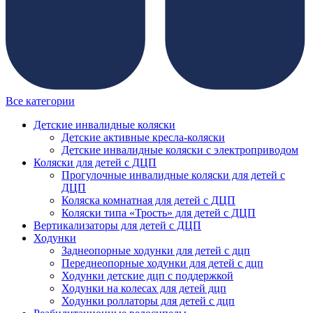
Все категории
Детские инвалидные коляски
Детские активные кресла-коляски
Детские инвалидные коляски с электроприводом
Коляски для детей с ДЦП
Прогулочные инвалидные коляски для детей с
ДЦП
Коляска комнатная для детей с ДЦП
Коляски типа «Трость» для детей с ДЦП
Вертикализаторы для детей с ДЦП
Ходунки
Заднеопорные ходунки для детей с дцп
Переднеопорные ходунки для детей с дцп
Ходунки детские дцп с поддержкой
Ходунки на колесах для детей дцп
Ходунки роллаторы для детей с дцп