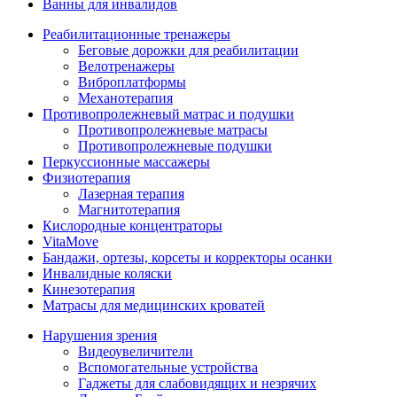
Ванны для инвалидов
Реабилитационные тренажеры
Беговые дорожки для реабилитации
Велотренажеры
Виброплатформы
Механотерапия
Противопролежневый матрас и подушки
Противопролежневые матрасы
Противопролежневые подушки
Перкуссионные массажеры
Физиотерапия
Лазерная терапия
Магнитотерапия
Кислородные концентраторы
VitaMove
Бандажи, ортезы, корсеты и корректоры осанки
Инвалидные коляски
Кинезотерапия
Матрасы для медицинских кроватей
Нарушения зрения
Видеоувеличители
Вспомогательные устройства
Гаджеты для слабовидящих и незрячих