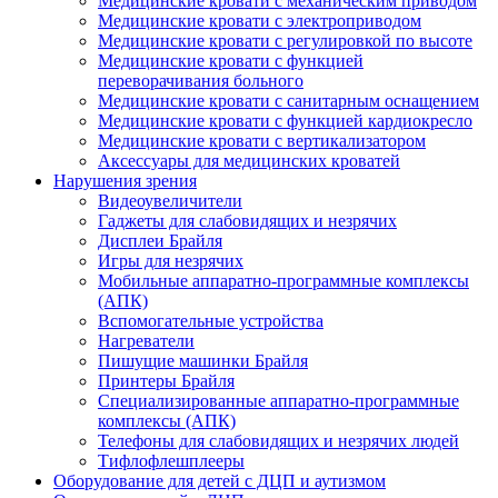
Медицинские кровати с механическим приводом
Медицинские кровати с электроприводом
Медицинские кровати с регулировкой по высоте
Медицинские кровати с функцией
переворачивания больного
Медицинские кровати с санитарным оснащением
Медицинские кровати с функцией кардиокресло
Медицинские кровати с вертикализатором
Аксессуары для медицинских кроватей
Нарушения зрения
Видеоувеличители
Гаджеты для слабовидящих и незрячих
Дисплеи Брайля
Игры для незрячих
Мобильные аппаратно-программные комплексы
(АПК)
Вспомогательные устройства
Нагреватели
Пишущие машинки Брайля
Принтеры Брайля
Специализированные аппаратно-программные
комплексы (АПК)
Телефоны для слабовидящих и незрячих людей
Тифлофлешплееры
Оборудование для детей с ДЦП и аутизмом