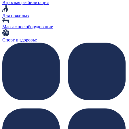
Взрослая реабилитация
Для пожилых
Массажное оборудование
Спорт и здоровье