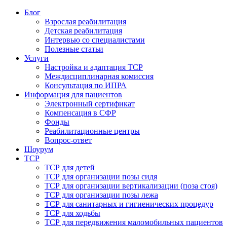
Блог
Взрослая реабилитация
Детская реабилитация
Интервью со специалистами
Полезные статьи
Услуги
Настройка и адаптация ТСР
Междисциплинарная комиссия
Консультация по ИПРА
Информация для пациентов
Электронный сертификат
Компенсация в СФР
Фонды
Реабилитационные центры
Вопрос-ответ
Шоурум
ТСР
ТСР для детей
ТСР для организации позы сидя
ТСР для организации вертикализации (поза стоя)
ТСР для организации позы лежа
ТСР для санитарных и гигиенических процедур
ТСР для ходьбы
ТСР для передвижения маломобильных пациентов