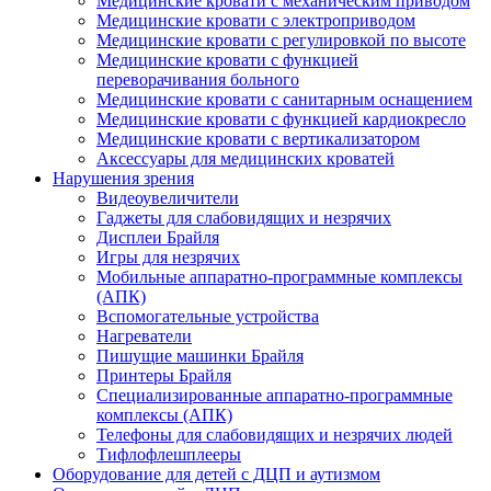
Медицинские кровати с механическим приводом
Медицинские кровати с электроприводом
Медицинские кровати с регулировкой по высоте
Медицинские кровати с функцией
переворачивания больного
Медицинские кровати с санитарным оснащением
Медицинские кровати с функцией кардиокресло
Медицинские кровати с вертикализатором
Аксессуары для медицинских кроватей
Нарушения зрения
Видеоувеличители
Гаджеты для слабовидящих и незрячих
Дисплеи Брайля
Игры для незрячих
Мобильные аппаратно-программные комплексы
(АПК)
Вспомогательные устройства
Нагреватели
Пишущие машинки Брайля
Принтеры Брайля
Специализированные аппаратно-программные
комплексы (АПК)
Телефоны для слабовидящих и незрячих людей
Тифлофлешплееры
Оборудование для детей с ДЦП и аутизмом