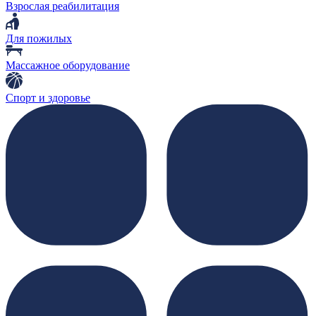
Взрослая реабилитация
Для пожилых
Массажное оборудование
Спорт и здоровье