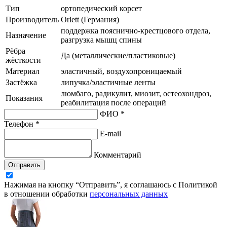
Тип
ортопедический корсет
Производитель
Orlett (Германия)
поддержка пояснично-крестцового отдела,
Назначение
разгрузка мышц спины
Рёбра
Да (металлические/пластиковые)
жёсткости
Материал
эластичный, воздухопроницаемый
Застёжка
липучка/эластичные ленты
люмбаго, радикулит, миозит, остеохондроз,
Показания
реабилитация после операций
ФИО *
Телефон *
E-mail
Комментарий
Отправить
Нажимая на кнопку “Отправить”, я соглашаюсь с Политикой
в отношении обработки
персональных данных