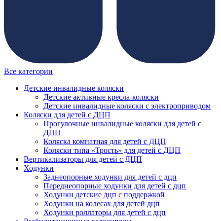
Все категории
Детские инвалидные коляски
Детские активные кресла-коляски
Детские инвалидные коляски с электроприводом
Коляски для детей с ДЦП
Прогулочные инвалидные коляски для детей с
ДЦП
Коляска комнатная для детей с ДЦП
Коляски типа «Трость» для детей с ДЦП
Вертикализаторы для детей с ДЦП
Ходунки
Заднеопорные ходунки для детей с дцп
Переднеопорные ходунки для детей с дцп
Ходунки детские дцп с поддержкой
Ходунки на колесах для детей дцп
Ходунки роллаторы для детей с дцп