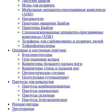
Дисплеи Брайля
Игры для незрячих
Мобильные аппаратно-программные комплексы
(АПК)
Нагреватели
Пишущие машинки Брайля
Принтеры Брайля
Специализированные аппаратно-программные
комплексы (АПК)
Телефоны для слабовидящих и незрячих людей
Тифлофлешплееры
Опорные и настенные поручни
Бурсопротекторы
Геле-тканевые кольца
Корректоры большого пальца ноги
Корректоры стопы и пальцев ног
Ортопедические стельки
Полустельки (супинаторы)
Пандусы для инвалидов
Пандусы комбинированные
Пандусы перекатные
Пандусы складные
Пандусы телескопические
Рециркуляторы
Эрготерапия