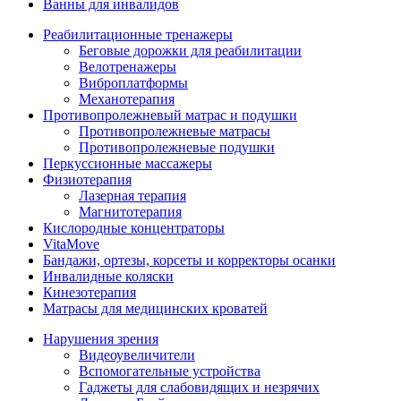
Ванны для инвалидов
Реабилитационные тренажеры
Беговые дорожки для реабилитации
Велотренажеры
Виброплатформы
Механотерапия
Противопролежневый матрас и подушки
Противопролежневые матрасы
Противопролежневые подушки
Перкуссионные массажеры
Физиотерапия
Лазерная терапия
Магнитотерапия
Кислородные концентраторы
VitaMove
Бандажи, ортезы, корсеты и корректоры осанки
Инвалидные коляски
Кинезотерапия
Матрасы для медицинских кроватей
Нарушения зрения
Видеоувеличители
Вспомогательные устройства
Гаджеты для слабовидящих и незрячих