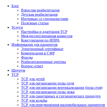
Блог
Взрослая реабилитация
Детская реабилитация
Интервью со специалистами
Полезные статьи
Услуги
Настройка и адаптация ТСР
Междисциплинарная комиссия
Консультация по ИПРА
Информация для пациентов
Электронный сертификат
Компенсация в СФР
Фонды
Реабилитационные центры
Вопрос-ответ
Шоурум
ТСР
ТСР для детей
ТСР для организации позы сидя
ТСР для организации вертикализации (поза стоя)
ТСР для организации позы лежа
ТСР для санитарных и гигиенических процедур
ТСР для ходьбы
ТСР для передвижения маломобильных пациентов