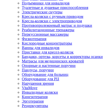
Подъемники для инвалидов
Туалетные и душевые приспособления
Электрические скутеры
Кресла-коляски с ручным приводом
Кресла-коляски с электроприводом
Противопролежневый матрас и подушки
Реабилитационные тренажеры
Перкуссионные массажеры
Физиотерапия
Кислородные концентраторы
Ванны для инвалидов
Приставки для кресел-колясок
Бандажи, ортезы, корсеты и корректоры осанки
Матрасы для медицинских кроватей
Опорные и настенные поручни
Пандусы, поручни
Оборудование для больниц
Оборудование для РЦ
Нарушения зрения
VitaMove
Инвалидные коляски
Кинезотерапия
Эрготерапия
Рециркуляторы