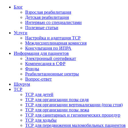
Блог
Взрослая реабилитация
Детская реабилитация
Интервью со специалистами
Полезные статьи
Услуги
Настройка и адаптация ТСР
Междисциплинарная комиссия
Консультация по ИПРА
Информация для пациентов
Электронный сертификат
Компенсация в СФР
Фонды
Реабилитационные центры
Вопрос-ответ
Шоурум
ТСР
ТСР для детей
ТСР для организации позы сидя
ТСР для организации вертикализации (поза стоя)
ТСР для организации позы лежа
ТСР для санитарных и гигиенических процедур
ТСР для ходьбы
ТСР для передвижения маломобильных пациентов