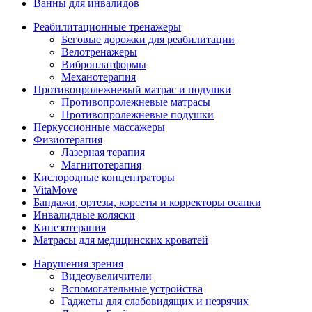
Ванны для инвалидов
Реабилитационные тренажеры
Беговые дорожки для реабилитации
Велотренажеры
Виброплатформы
Механотерапия
Противопролежневый матрас и подушки
Противопролежневые матрасы
Противопролежневые подушки
Перкуссионные массажеры
Физиотерапия
Лазерная терапия
Магнитотерапия
Кислородные концентраторы
VitaMove
Бандажи, ортезы, корсеты и корректоры осанки
Инвалидные коляски
Кинезотерапия
Матрасы для медицинских кроватей
Нарушения зрения
Видеоувеличители
Вспомогательные устройства
Гаджеты для слабовидящих и незрячих