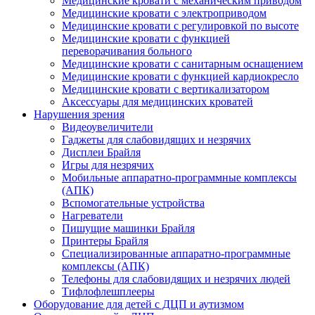
Медицинские кровати с механическим приводом
Медицинские кровати с электроприводом
Медицинские кровати с регулировкой по высоте
Медицинские кровати с функцией
переворачивания больного
Медицинские кровати с санитарным оснащением
Медицинские кровати с функцией кардиокресло
Медицинские кровати с вертикализатором
Аксессуары для медицинских кроватей
Нарушения зрения
Видеоувеличители
Гаджеты для слабовидящих и незрячих
Дисплеи Брайля
Игры для незрячих
Мобильные аппаратно-программные комплексы
(АПК)
Вспомогательные устройства
Нагреватели
Пишущие машинки Брайля
Принтеры Брайля
Специализированные аппаратно-программные
комплексы (АПК)
Телефоны для слабовидящих и незрячих людей
Тифлофлешплееры
Оборудование для детей с ДЦП и аутизмом