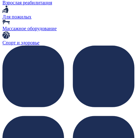
Взрослая реабилитация
Для пожилых
Массажное оборудование
Спорт и здоровье