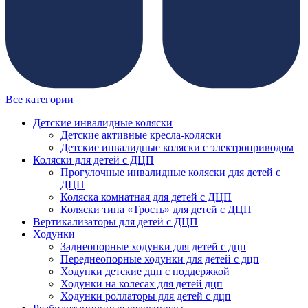
Все категории
Детские инвалидные коляски
Детские активные кресла-коляски
Детские инвалидные коляски с электроприводом
Коляски для детей с ДЦП
Прогулочные инвалидные коляски для детей с
ДЦП
Коляска комнатная для детей с ДЦП
Коляски типа «Трость» для детей с ДЦП
Вертикализаторы для детей с ДЦП
Ходунки
Заднеопорные ходунки для детей с дцп
Переднеопорные ходунки для детей с дцп
Ходунки детские дцп с поддержкой
Ходунки на колесах для детей дцп
Ходунки роллаторы для детей с дцп