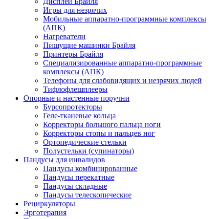
Дисплеи Брайля
Игры для незрячих
Мобильные аппаратно-программные комплексы
(АПК)
Нагреватели
Пишущие машинки Брайля
Принтеры Брайля
Специализированные аппаратно-программные
комплексы (АПК)
Телефоны для слабовидящих и незрячих людей
Тифлофлешплееры
Опорные и настенные поручни
Бурсопротекторы
Геле-тканевые кольца
Корректоры большого пальца ноги
Корректоры стопы и пальцев ног
Ортопедические стельки
Полустельки (супинаторы)
Пандусы для инвалидов
Пандусы комбинированные
Пандусы перекатные
Пандусы складные
Пандусы телескопические
Рециркуляторы
Эрготерапия