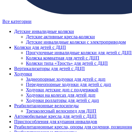
Все категории
Детские инвалидные коляски
Детские активные кресла-коляски
Детские инвалидные коляски с электроприводом
Коляски для детей с ДЦП
Прогулочные инвалидные коляски для детей с ДЦП
Коляска комнатная для детей с ДЦП
Коляски типа «Трость» для детей с ДЦП
Вертикализаторы для детей с ДЦП
Ходунки
Заднеопорные ходунки для детей с дцп
Переднеопорные ходунки для детей с дцп
Ходунки детские дцп с поддержкой
Ходунки на колесах для детей дцп
Ходунки роллаторы для детей с дцп
Реабилитационные велосипеды
Трехколесный велосипед для ДЦП
Автомобильные кресла для детей с ДЦП
Приспособления для купания инвалидов
Реабилитационные кресла, опоры для сидения, позицион