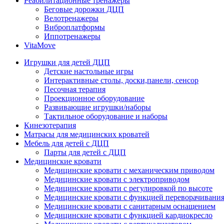
Реабилитационные тренажеры
Беговые дорожки ДЦП
Велотренажеры
Виброплатформы
Иппотренажеры
VitaMove
Игрушки для детей ДЦП
Детские настольные игры
Интерактивные столы, доски,панели, сенсор
Песочная терапия
Проекционное оборудование
Развивающие игрушки/наборы
Тактильное оборудование и наборы
Кинезотерапия
Матрасы для медицинских кроватей
Мебель для детей с ДЦП
Парты для детей с ДЦП
Медицинские кровати
Медицинские кровати с механическим приводом
Медицинские кровати с электроприводом
Медицинские кровати с регулировкой по высоте
Медицинские кровати с функцией переворачивания
Медицинские кровати с санитарным оснащением
Медицинские кровати с функцией кардиокресло