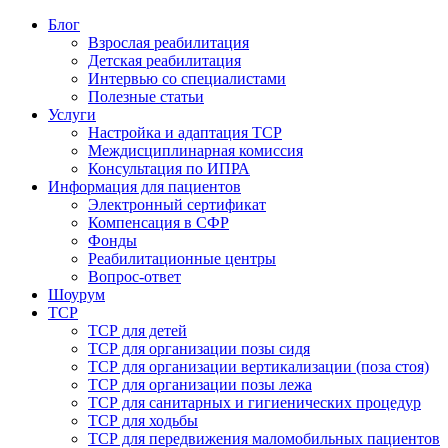
Блог
Взрослая реабилитация
Детская реабилитация
Интервью со специалистами
Полезные статьи
Услуги
Настройка и адаптация ТСР
Междисциплинарная комиссия
Консультация по ИПРА
Информация для пациентов
Электронный сертификат
Компенсация в СФР
Фонды
Реабилитационные центры
Вопрос-ответ
Шоурум
ТСР
ТСР для детей
ТСР для организации позы сидя
ТСР для организации вертикализации (поза стоя)
ТСР для организации позы лежа
ТСР для санитарных и гигиенических процедур
ТСР для ходьбы
ТСР для передвижения маломобильных пациентов