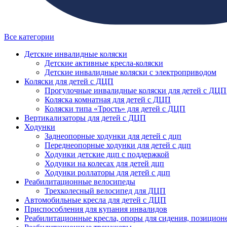
Все категории
Детские инвалидные коляски
Детские активные кресла-коляски
Детские инвалидные коляски с электроприводом
Коляски для детей с ДЦП
Прогулочные инвалидные коляски для детей с ДЦП
Коляска комнатная для детей с ДЦП
Коляски типа «Трость» для детей с ДЦП
Вертикализаторы для детей с ДЦП
Ходунки
Заднеопорные ходунки для детей с дцп
Переднеопорные ходунки для детей с дцп
Ходунки детские дцп с поддержкой
Ходунки на колесах для детей дцп
Ходунки роллаторы для детей с дцп
Реабилитационные велосипеды
Трехколесный велосипед для ДЦП
Автомобильные кресла для детей с ДЦП
Приспособления для купания инвалидов
Реабилитационные кресла, опоры для сидения, позицион