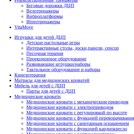
Реабилитационные тренажеры
Беговые дорожки ДЦП
Велотренажеры
Виброплатформы
Иппотренажеры
VitaMove
Игрушки для детей ДЦП
Детские настольные игры
Интерактивные столы, доски,панели, сенсор
Песочная терапия
Проекционное оборудование
Развивающие игрушки/наборы
Тактильное оборудование и наборы
Кинезотерапия
Матрасы для медицинских кроватей
Мебель для детей с ДЦП
Парты для детей с ДЦП
Медицинские кровати
Медицинские кровати с механическим приводом
Медицинские кровати с электроприводом
Медицинские кровати с регулировкой по высоте
Медицинские кровати с функцией переворачивания
Медицинские кровати с санитарным оснащением
Медицинские кровати с функцией кардиокресло