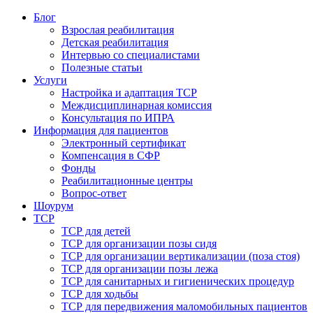
Блог
Взрослая реабилитация
Детская реабилитация
Интервью со специалистами
Полезные статьи
Услуги
Настройка и адаптация ТСР
Междисциплинарная комиссия
Консультация по ИПРА
Информация для пациентов
Электронный сертификат
Компенсация в СФР
Фонды
Реабилитационные центры
Вопрос-ответ
Шоурум
ТСР
ТСР для детей
ТСР для организации позы сидя
ТСР для организации вертикализации (поза стоя)
ТСР для организации позы лежа
ТСР для санитарных и гигиенических процедур
ТСР для ходьбы
ТСР для передвижения маломобильных пациентов