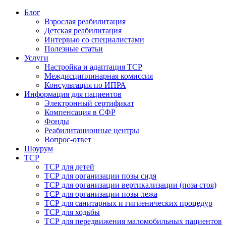
Блог
Взрослая реабилитация
Детская реабилитация
Интервью со специалистами
Полезные статьи
Услуги
Настройка и адаптация ТСР
Междисциплинарная комиссия
Консультация по ИПРА
Информация для пациентов
Электронный сертификат
Компенсация в СФР
Фонды
Реабилитационные центры
Вопрос-ответ
Шоурум
ТСР
ТСР для детей
ТСР для организации позы сидя
ТСР для организации вертикализации (поза стоя)
ТСР для организации позы лежа
ТСР для санитарных и гигиенических процедур
ТСР для ходьбы
ТСР для передвижения маломобильных пациентов