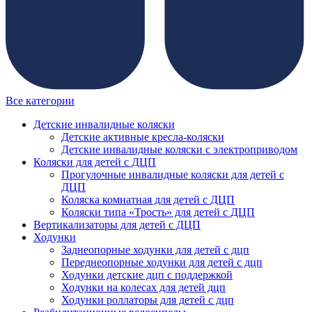
Все категории
Детские инвалидные коляски
Детские активные кресла-коляски
Детские инвалидные коляски с электроприводом
Коляски для детей с ДЦП
Прогулочные инвалидные коляски для детей с
ДЦП
Коляска комнатная для детей с ДЦП
Коляски типа «Трость» для детей с ДЦП
Вертикализаторы для детей с ДЦП
Ходунки
Заднеопорные ходунки для детей с дцп
Переднеопорные ходунки для детей с дцп
Ходунки детские дцп с поддержкой
Ходунки на колесах для детей дцп
Ходунки роллаторы для детей с дцп