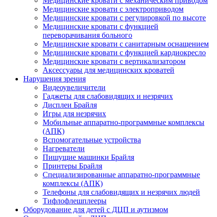
Медицинские кровати с механическим приводом
Медицинские кровати с электроприводом
Медицинские кровати с регулировкой по высоте
Медицинские кровати с функцией
переворачивания больного
Медицинские кровати с санитарным оснащением
Медицинские кровати с функцией кардиокресло
Медицинские кровати с вертикализатором
Аксессуары для медицинских кроватей
Нарушения зрения
Видеоувеличители
Гаджеты для слабовидящих и незрячих
Дисплеи Брайля
Игры для незрячих
Мобильные аппаратно-программные комплексы
(АПК)
Вспомогательные устройства
Нагреватели
Пишущие машинки Брайля
Принтеры Брайля
Специализированные аппаратно-программные
комплексы (АПК)
Телефоны для слабовидящих и незрячих людей
Тифлофлешплееры
Оборудование для детей с ДЦП и аутизмом