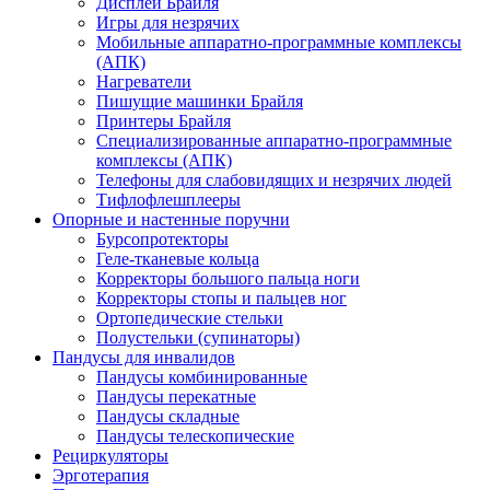
Дисплеи Брайля
Игры для незрячих
Мобильные аппаратно-программные комплексы
(АПК)
Нагреватели
Пишущие машинки Брайля
Принтеры Брайля
Специализированные аппаратно-программные
комплексы (АПК)
Телефоны для слабовидящих и незрячих людей
Тифлофлешплееры
Опорные и настенные поручни
Бурсопротекторы
Геле-тканевые кольца
Корректоры большого пальца ноги
Корректоры стопы и пальцев ног
Ортопедические стельки
Полустельки (супинаторы)
Пандусы для инвалидов
Пандусы комбинированные
Пандусы перекатные
Пандусы складные
Пандусы телескопические
Рециркуляторы
Эрготерапия