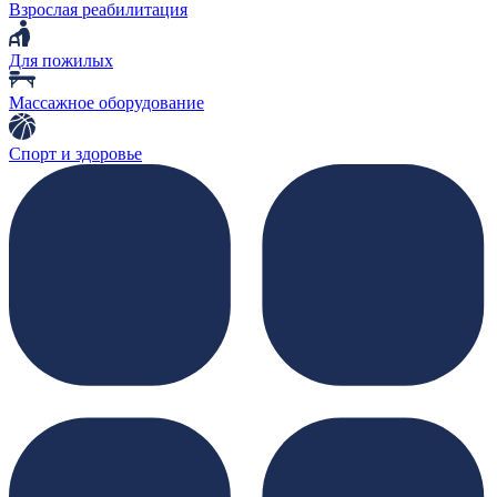
Взрослая реабилитация
Для пожилых
Массажное оборудование
Спорт и здоровье