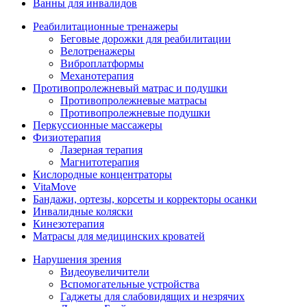
Ванны для инвалидов
Реабилитационные тренажеры
Беговые дорожки для реабилитации
Велотренажеры
Виброплатформы
Механотерапия
Противопролежневый матрас и подушки
Противопролежневые матрасы
Противопролежневые подушки
Перкуссионные массажеры
Физиотерапия
Лазерная терапия
Магнитотерапия
Кислородные концентраторы
VitaMove
Бандажи, ортезы, корсеты и корректоры осанки
Инвалидные коляски
Кинезотерапия
Матрасы для медицинских кроватей
Нарушения зрения
Видеоувеличители
Вспомогательные устройства
Гаджеты для слабовидящих и незрячих