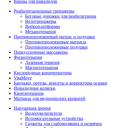
Ванны для инвалидов
Реабилитационные тренажеры
Беговые дорожки для реабилитации
Велотренажеры
Виброплатформы
Механотерапия
Противопролежневый матрас и подушки
Противопролежневые матрасы
Противопролежневые подушки
Перкуссионные массажеры
Физиотерапия
Лазерная терапия
Магнитотерапия
Кислородные концентраторы
VitaMove
Бандажи, ортезы, корсеты и корректоры осанки
Инвалидные коляски
Кинезотерапия
Матрасы для медицинских кроватей
Нарушения зрения
Видеоувеличители
Вспомогательные устройства
Гаджеты для слабовидящих и незрячих