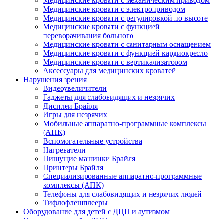
Медицинские кровати с механическим приводом
Медицинские кровати с электроприводом
Медицинские кровати с регулировкой по высоте
Медицинские кровати с функцией
переворачивания больного
Медицинские кровати с санитарным оснащением
Медицинские кровати с функцией кардиокресло
Медицинские кровати с вертикализатором
Аксессуары для медицинских кроватей
Нарушения зрения
Видеоувеличители
Гаджеты для слабовидящих и незрячих
Дисплеи Брайля
Игры для незрячих
Мобильные аппаратно-программные комплексы
(АПК)
Вспомогательные устройства
Нагреватели
Пишущие машинки Брайля
Принтеры Брайля
Специализированные аппаратно-программные
комплексы (АПК)
Телефоны для слабовидящих и незрячих людей
Тифлофлешплееры
Оборудование для детей с ДЦП и аутизмом