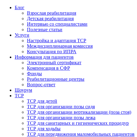
Блог
Взрослая реабилитация
Детская реабилитация
Интервью со специалистами
Полезные статьи
Услуги
Настройка и адаптация ТСР
Междисциплинарная комиссия
Консультация по ИПРА
Информация для пациентов
Электронный сертификат
Компенсация в СФР
Фонды
Реабилитационные центры
Вопрос-ответ
Шоурум
ТСР
ТСР для детей
ТСР для организации позы сидя
ТСР для организации вертикализации (поза стоя)
ТСР для организации позы лежа
ТСР для санитарных и гигиенических процедур
ТСР для ходьбы
ТСР для передвижения маломобильных пациентов