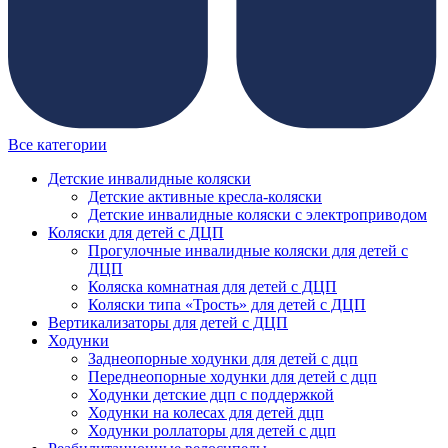
Все категории
Детские инвалидные коляски
Детские активные кресла-коляски
Детские инвалидные коляски с электроприводом
Коляски для детей с ДЦП
Прогулочные инвалидные коляски для детей с
ДЦП
Коляска комнатная для детей с ДЦП
Коляски типа «Трость» для детей с ДЦП
Вертикализаторы для детей с ДЦП
Ходунки
Заднеопорные ходунки для детей с дцп
Переднеопорные ходунки для детей с дцп
Ходунки детские дцп с поддержкой
Ходунки на колесах для детей дцп
Ходунки роллаторы для детей с дцп