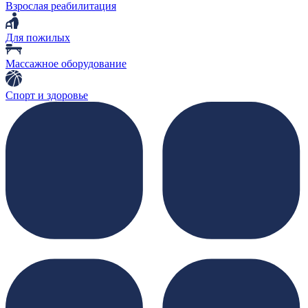
Взрослая реабилитация
Для пожилых
Массажное оборудование
Спорт и здоровье