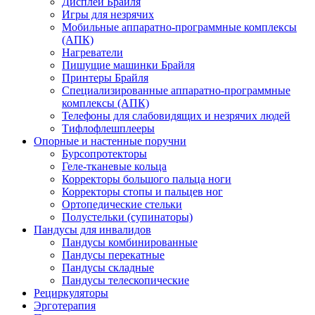
Дисплеи Брайля
Игры для незрячих
Мобильные аппаратно-программные комплексы
(АПК)
Нагреватели
Пишущие машинки Брайля
Принтеры Брайля
Специализированные аппаратно-программные
комплексы (АПК)
Телефоны для слабовидящих и незрячих людей
Тифлофлешплееры
Опорные и настенные поручни
Бурсопротекторы
Геле-тканевые кольца
Корректоры большого пальца ноги
Корректоры стопы и пальцев ног
Ортопедические стельки
Полустельки (супинаторы)
Пандусы для инвалидов
Пандусы комбинированные
Пандусы перекатные
Пандусы складные
Пандусы телескопические
Рециркуляторы
Эрготерапия