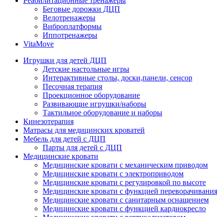
Реабилитационные тренажеры
Беговые дорожки ДЦП
Велотренажеры
Виброплатформы
Иппотренажеры
VitaMove
Игрушки для детей ДЦП
Детские настольные игры
Интерактивные столы, доски,панели, сенсор
Песочная терапия
Проекционное оборудование
Развивающие игрушки/наборы
Тактильное оборудование и наборы
Кинезотерапия
Матрасы для медицинских кроватей
Мебель для детей с ДЦП
Парты для детей с ДЦП
Медицинские кровати
Медицинские кровати с механическим приводом
Медицинские кровати с электроприводом
Медицинские кровати с регулировкой по высоте
Медицинские кровати с функцией переворачивания
Медицинские кровати с санитарным оснащением
Медицинские кровати с функцией кардиокресло