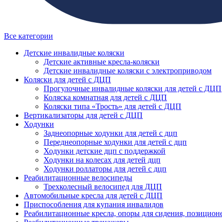
Все категории
Детские инвалидные коляски
Детские активные кресла-коляски
Детские инвалидные коляски с электроприводом
Коляски для детей с ДЦП
Прогулочные инвалидные коляски для детей с ДЦП
Коляска комнатная для детей с ДЦП
Коляски типа «Трость» для детей с ДЦП
Вертикализаторы для детей с ДЦП
Ходунки
Заднеопорные ходунки для детей с дцп
Переднеопорные ходунки для детей с дцп
Ходунки детские дцп с поддержкой
Ходунки на колесах для детей дцп
Ходунки роллаторы для детей с дцп
Реабилитационные велосипеды
Трехколесный велосипед для ДЦП
Автомобильные кресла для детей с ДЦП
Приспособления для купания инвалидов
Реабилитационные кресла, опоры для сидения, позицион