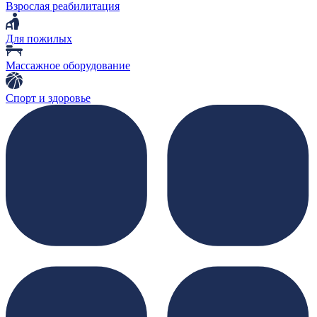
Взрослая реабилитация
Для пожилых
Массажное оборудование
Спорт и здоровье