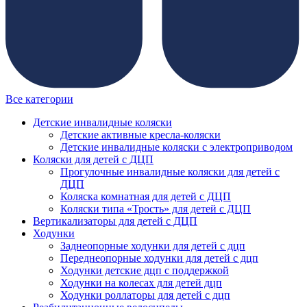
Все категории
Детские инвалидные коляски
Детские активные кресла-коляски
Детские инвалидные коляски с электроприводом
Коляски для детей с ДЦП
Прогулочные инвалидные коляски для детей с
ДЦП
Коляска комнатная для детей с ДЦП
Коляски типа «Трость» для детей с ДЦП
Вертикализаторы для детей с ДЦП
Ходунки
Заднеопорные ходунки для детей с дцп
Переднеопорные ходунки для детей с дцп
Ходунки детские дцп с поддержкой
Ходунки на колесах для детей дцп
Ходунки роллаторы для детей с дцп