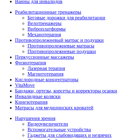
Ванны для инвалидов
Реабилитационные тренажеры
Беговые дорожки для реабилитации
Велотренажеры
Виброплатформы
Механотерапия
Противопролежневый матрас и подушки
Противопролежневые матрасы
Противопролежневые подушки
Перкуссионные массажеры
Физиотерапия
Лазерная терапия
Магнитотерапия
Кислородные концентраторы
VitaMove
Бандажи, ортезы, корсеты и корректоры осанки
Инвалидные коляски
Кинезотерапия
Матрасы для медицинских кроватей
Нарушения зрения
Видеоувеличители
Вспомогательные устройства
Гаджеты для слабовидящих и незрячих