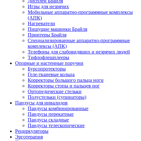
Дисплеи Брайля
Игры для незрячих
Мобильные аппаратно-программные комплексы
(АПК)
Нагреватели
Пишущие машинки Брайля
Принтеры Брайля
Специализированные аппаратно-программные
комплексы (АПК)
Телефоны для слабовидящих и незрячих людей
Тифлофлешплееры
Опорные и настенные поручни
Бурсопротекторы
Геле-тканевые кольца
Корректоры большого пальца ноги
Корректоры стопы и пальцев ног
Ортопедические стельки
Полустельки (супинаторы)
Пандусы для инвалидов
Пандусы комбинированные
Пандусы перекатные
Пандусы складные
Пандусы телескопические
Рециркуляторы
Эрготерапия