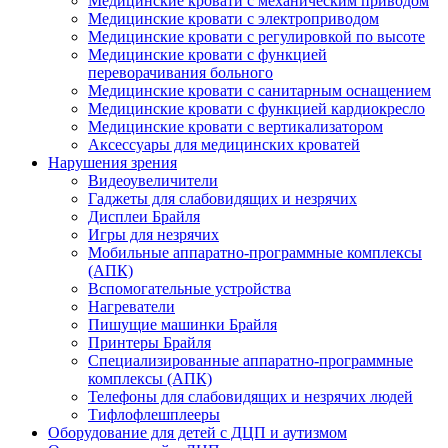
Медицинские кровати с механическим приводом
Медицинские кровати с электроприводом
Медицинские кровати с регулировкой по высоте
Медицинские кровати с функцией
переворачивания больного
Медицинские кровати с санитарным оснащением
Медицинские кровати с функцией кардиокресло
Медицинские кровати с вертикализатором
Аксессуары для медицинских кроватей
Нарушения зрения
Видеоувеличители
Гаджеты для слабовидящих и незрячих
Дисплеи Брайля
Игры для незрячих
Мобильные аппаратно-программные комплексы
(АПК)
Вспомогательные устройства
Нагреватели
Пишущие машинки Брайля
Принтеры Брайля
Специализированные аппаратно-программные
комплексы (АПК)
Телефоны для слабовидящих и незрячих людей
Тифлофлешплееры
Оборудование для детей с ДЦП и аутизмом