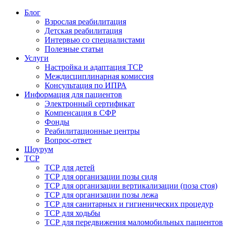
Блог
Взрослая реабилитация
Детская реабилитация
Интервью со специалистами
Полезные статьи
Услуги
Настройка и адаптация ТСР
Междисциплинарная комиссия
Консультация по ИПРА
Информация для пациентов
Электронный сертификат
Компенсация в СФР
Фонды
Реабилитационные центры
Вопрос-ответ
Шоурум
ТСР
ТСР для детей
ТСР для организации позы сидя
ТСР для организации вертикализации (поза стоя)
ТСР для организации позы лежа
ТСР для санитарных и гигиенических процедур
ТСР для ходьбы
ТСР для передвижения маломобильных пациентов