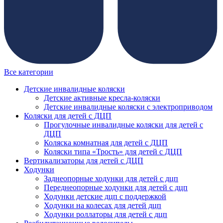
Все категории
Детские инвалидные коляски
Детские активные кресла-коляски
Детские инвалидные коляски с электроприводом
Коляски для детей с ДЦП
Прогулочные инвалидные коляски для детей с
ДЦП
Коляска комнатная для детей с ДЦП
Коляски типа «Трость» для детей с ДЦП
Вертикализаторы для детей с ДЦП
Ходунки
Заднеопорные ходунки для детей с дцп
Переднеопорные ходунки для детей с дцп
Ходунки детские дцп с поддержкой
Ходунки на колесах для детей дцп
Ходунки роллаторы для детей с дцп