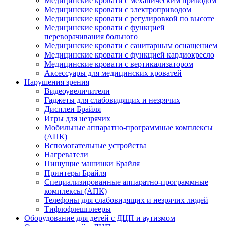
Медицинские кровати с механическим приводом
Медицинские кровати с электроприводом
Медицинские кровати с регулировкой по высоте
Медицинские кровати с функцией
переворачивания больного
Медицинские кровати с санитарным оснащением
Медицинские кровати с функцией кардиокресло
Медицинские кровати с вертикализатором
Аксессуары для медицинских кроватей
Нарушения зрения
Видеоувеличители
Гаджеты для слабовидящих и незрячих
Дисплеи Брайля
Игры для незрячих
Мобильные аппаратно-программные комплексы
(АПК)
Вспомогательные устройства
Нагреватели
Пишущие машинки Брайля
Принтеры Брайля
Специализированные аппаратно-программные
комплексы (АПК)
Телефоны для слабовидящих и незрячих людей
Тифлофлешплееры
Оборудование для детей с ДЦП и аутизмом