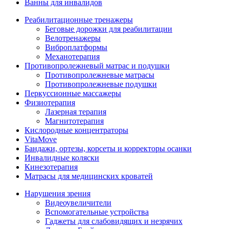
Ванны для инвалидов
Реабилитационные тренажеры
Беговые дорожки для реабилитации
Велотренажеры
Виброплатформы
Механотерапия
Противопролежневый матрас и подушки
Противопролежневые матрасы
Противопролежневые подушки
Перкуссионные массажеры
Физиотерапия
Лазерная терапия
Магнитотерапия
Кислородные концентраторы
VitaMove
Бандажи, ортезы, корсеты и корректоры осанки
Инвалидные коляски
Кинезотерапия
Матрасы для медицинских кроватей
Нарушения зрения
Видеоувеличители
Вспомогательные устройства
Гаджеты для слабовидящих и незрячих