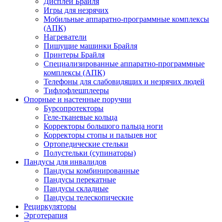
Дисплеи Брайля
Игры для незрячих
Мобильные аппаратно-программные комплексы
(АПК)
Нагреватели
Пишущие машинки Брайля
Принтеры Брайля
Специализированные аппаратно-программные
комплексы (АПК)
Телефоны для слабовидящих и незрячих людей
Тифлофлешплееры
Опорные и настенные поручни
Бурсопротекторы
Геле-тканевые кольца
Корректоры большого пальца ноги
Корректоры стопы и пальцев ног
Ортопедические стельки
Полустельки (супинаторы)
Пандусы для инвалидов
Пандусы комбинированные
Пандусы перекатные
Пандусы складные
Пандусы телескопические
Рециркуляторы
Эрготерапия