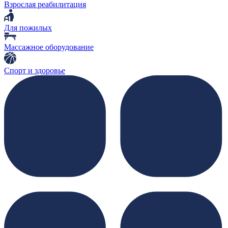
Взрослая реабилитация
Для пожилых
Массажное оборудование
Спорт и здоровье