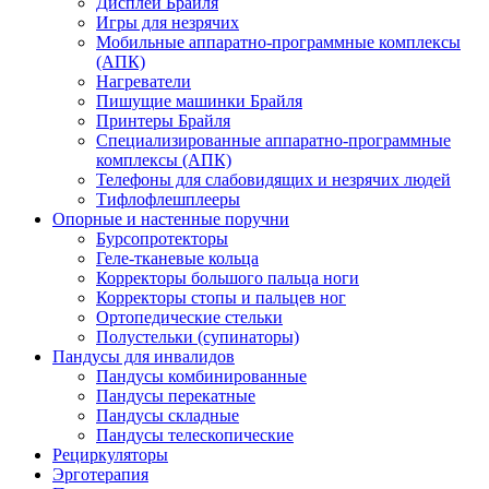
Дисплеи Брайля
Игры для незрячих
Мобильные аппаратно-программные комплексы
(АПК)
Нагреватели
Пишущие машинки Брайля
Принтеры Брайля
Специализированные аппаратно-программные
комплексы (АПК)
Телефоны для слабовидящих и незрячих людей
Тифлофлешплееры
Опорные и настенные поручни
Бурсопротекторы
Геле-тканевые кольца
Корректоры большого пальца ноги
Корректоры стопы и пальцев ног
Ортопедические стельки
Полустельки (супинаторы)
Пандусы для инвалидов
Пандусы комбинированные
Пандусы перекатные
Пандусы складные
Пандусы телескопические
Рециркуляторы
Эрготерапия