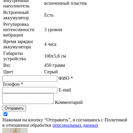
Внутренний
вспененный пластик
наполнитель
Встроенный
Есть
аккумулятор
Регулировка
интенсивности
3 уровня
вибрации
Время зарядки
4 часа
аккумулятора
Габариты
100x5,8 см
устройства
Вес
450 грамм
Цвет
Серый
ФИО *
Телефон *
E-mail
Комментарий
Отправить
Нажимая на кнопку “Отправить”, я соглашаюсь с Политикой
в отношении обработки
персональных данных