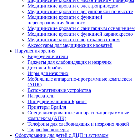
Медицинские кровати с механическим приводом
Медицинские кровати с электроприводом
Медицинские кровати с регулировкой по высоте
Медицинские кровати с функцией
переворачивания больного
Медицинские кровати с санитарным оснащением
Медицинские кровати с функцией кардиокресло
Медицинские кровати с вертикализатором
Аксессуары для медицинских кроватей
Нарушения зрения
Видеоувеличители
Гаджеты для слабовидящих и незрячих
Дисплеи Брайля
Игры для незрячих
Мобильные аппаратно-программные комплексы
(АПК)
Вспомогательные устройства
Нагреватели
Пишущие машинки Брайля
Принтеры Брайля
Специализированные аппаратно-программные
комплексы (АПК)
Телефоны для слабовидящих и незрячих людей
Тифлофлешплееры
Оборудование для детей с ДЦП и аутизмом