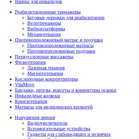
Ванны для инвалидов
Реабилитационные тренажеры
Беговые дорожки для реабилитации
Велотренажеры
Виброплатформы
Механотерапия
Противопролежневый матрас и подушки
Противопролежневые матрасы
Противопролежневые подушки
Перкуссионные массажеры
Физиотерапия
Лазерная терапия
Магнитотерапия
Кислородные концентраторы
VitaMove
Бандажи, ортезы, корсеты и корректоры осанки
Инвалидные коляски
Кинезотерапия
Матрасы для медицинских кроватей
Нарушения зрения
Видеоувеличители
Вспомогательные устройства
Гаджеты для слабовидящих и незрячих