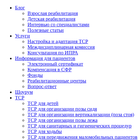
Блог
Взрослая реабилитация
Детская реабилитация
Интервью со специалистами
Полезные статьи
Услуги
Настройка и адаптация ТСР
Междисциплинарная комиссия
Консультация по ИПРА
Информация для пациентов
Электронный сертификат
Компенсация в СФР
Фонды
Реабилитационные центры
Вопрос-ответ
Шоурум
ТСР
ТСР для детей
ТСР для организации позы сидя
ТСР для организации вертикализации (поза стоя)
ТСР для организации позы лежа
ТСР для санитарных и гигиенических процедур
ТСР для ходьбы
ТСР для передвижения маломобильных пациентов