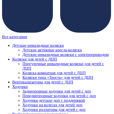
Все категории
Детские инвалидные коляски
Детские активные кресла-коляски
Детские инвалидные коляски с электроприводом
Коляски для детей с ДЦП
Прогулочные инвалидные коляски для детей с
ДЦП
Коляска комнатная для детей с ДЦП
Коляски типа «Трость» для детей с ДЦП
Вертикализаторы для детей с ДЦП
Ходунки
Заднеопорные ходунки для детей с дцп
Переднеопорные ходунки для детей с дцп
Ходунки детские дцп с поддержкой
Ходунки на колесах для детей дцп
Ходунки роллаторы для детей с дцп