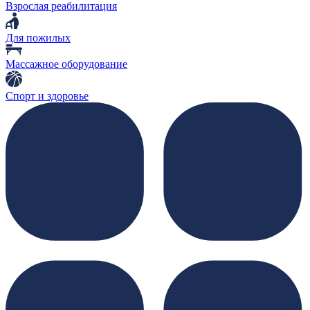
Взрослая реабилитация
Для пожилых
Массажное оборудование
Спорт и здоровье