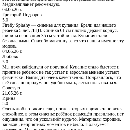
Медикалпланет рекомендую.
04.06.26 г.
Григорий Подзоров
5.0
Firefly Splashy — сиденье для купания. Брали для нашего
ребёнка 5 лет, ДЦП. Спинка 61 см плотно держит корпус,
ширина основания 35 см устойчивая. Купания стали
безопасными. Спасибо магазину за то что нашли именно эту
модель.
04.06.26 г.
Любовь
5.0
Мы прям кайфанули от покупки! Купание стало быстрее и
приятнее ребёнок не так устает и взрослые меньше устают
физически. Выглядит очень качественно. Понравилось, что
всё сделано продумано: удобно мыть, легко пользоваться.
Советую
21.05.26 г.
Ирина
5.0
Очень люблю такие вещи, после которых в доме становится
спокойнее. в этом сиденье ребёнок размещён правильно, нет
ощущения, что он ускользнёт куда-то. Материалы хорошие,
запахов , неприятных моментов не было. Пользуемся
регулярно. Отличная покупка для ухода.