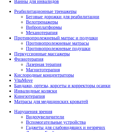
Ванны для инвалидов
Реабилитационные тренажеры
Беговые дорожки для реабилитации
Велотренажеры
Виброплатформы
Механотерапия
Противопролежневый матрас и подушки
Противопролежневые матрасы
Противопролежневые подушки
Перкуссионные массажеры
Физиотерапия
Лазерная терапия
Магнитотерапия
Кислородные концентраторы
VitaMove
Бандажи, ортезы, корсеты и корректоры осанки
Инвалидные коляски
Кинезотерапия
Матрасы для медицинских кроватей
Нарушения зрения
Видеоувеличители
Вспомогательные устройства
Гаджеты для слабовидящих и незрячих