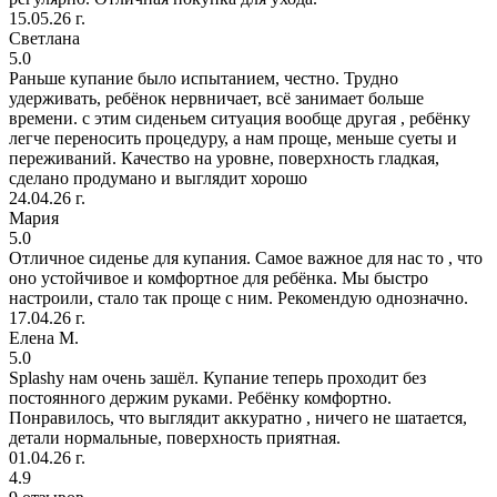
15.05.26 г.
Светлана
5.0
Раньше купание было испытанием, честно. Трудно
удерживать, ребёнок нервничает, всё занимает больше
времени. с этим сиденьем ситуация вообще другая , ребёнку
легче переносить процедуру, а нам проще, меньше суеты и
переживаний. Качество на уровне, поверхность гладкая,
сделано продумано и выглядит хорошо
24.04.26 г.
Мария
5.0
Отличное сиденье для купания. Самое важное для нас то , что
оно устойчивое и комфортное для ребёнка. Мы быстро
настроили, стало так проще с ним. Рекомендую однозначно.
17.04.26 г.
Елена М.
5.0
Splashy нам очень зашёл. Купание теперь проходит без
постоянного держим руками. Ребёнку комфортно.
Понравилось, что выглядит аккуратно , ничего не шатается,
детали нормальные, поверхность приятная.
01.04.26 г.
4.9