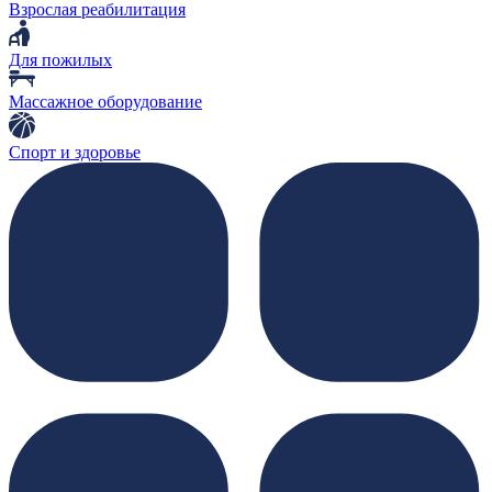
Взрослая реабилитация
Для пожилых
Массажное оборудование
Спорт и здоровье