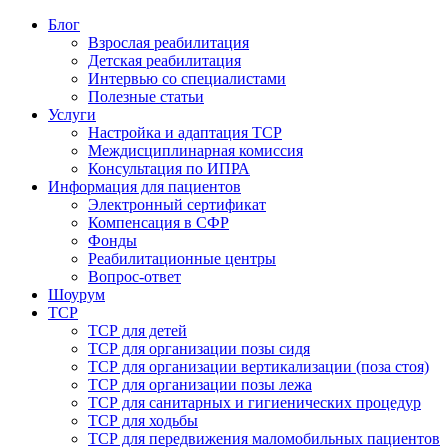
Блог
Взрослая реабилитация
Детская реабилитация
Интервью со специалистами
Полезные статьи
Услуги
Настройка и адаптация ТСР
Междисциплинарная комиссия
Консультация по ИПРА
Информация для пациентов
Электронный сертификат
Компенсация в СФР
Фонды
Реабилитационные центры
Вопрос-ответ
Шоурум
ТСР
ТСР для детей
ТСР для организации позы сидя
ТСР для организации вертикализации (поза стоя)
ТСР для организации позы лежа
ТСР для санитарных и гигиенических процедур
ТСР для ходьбы
ТСР для передвижения маломобильных пациентов