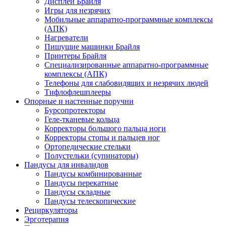
Дисплеи Брайля
Игры для незрячих
Мобильные аппаратно-программные комплексы
(АПК)
Нагреватели
Пишущие машинки Брайля
Принтеры Брайля
Специализированные аппаратно-программные
комплексы (АПК)
Телефоны для слабовидящих и незрячих людей
Тифлофлешплееры
Опорные и настенные поручни
Бурсопротекторы
Геле-тканевые кольца
Корректоры большого пальца ноги
Корректоры стопы и пальцев ног
Ортопедические стельки
Полустельки (супинаторы)
Пандусы для инвалидов
Пандусы комбинированные
Пандусы перекатные
Пандусы складные
Пандусы телескопические
Рециркуляторы
Эрготерапия