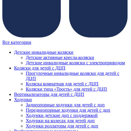
Все категории
Детские инвалидные коляски
Детские активные кресла-коляски
Детские инвалидные коляски с электроприводом
Коляски для детей с ДЦП
Прогулочные инвалидные коляски для детей с
ДЦП
Коляска комнатная для детей с ДЦП
Коляски типа «Трость» для детей с ДЦП
Вертикализаторы для детей с ДЦП
Ходунки
Заднеопорные ходунки для детей с дцп
Переднеопорные ходунки для детей с дцп
Ходунки детские дцп с поддержкой
Ходунки на колесах для детей дцп
Ходунки роллаторы для детей с дцп