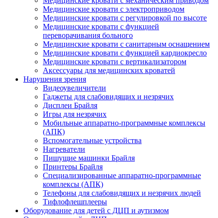
Медицинские кровати с механическим приводом
Медицинские кровати с электроприводом
Медицинские кровати с регулировкой по высоте
Медицинские кровати с функцией
переворачивания больного
Медицинские кровати с санитарным оснащением
Медицинские кровати с функцией кардиокресло
Медицинские кровати с вертикализатором
Аксессуары для медицинских кроватей
Нарушения зрения
Видеоувеличители
Гаджеты для слабовидящих и незрячих
Дисплеи Брайля
Игры для незрячих
Мобильные аппаратно-программные комплексы
(АПК)
Вспомогательные устройства
Нагреватели
Пишущие машинки Брайля
Принтеры Брайля
Специализированные аппаратно-программные
комплексы (АПК)
Телефоны для слабовидящих и незрячих людей
Тифлофлешплееры
Оборудование для детей с ДЦП и аутизмом