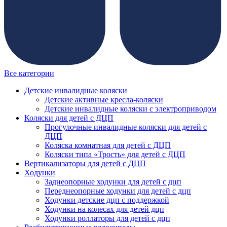
Все категории
Детские инвалидные коляски
Детские активные кресла-коляски
Детские инвалидные коляски с электроприводом
Коляски для детей с ДЦП
Прогулочные инвалидные коляски для детей с
ДЦП
Коляска комнатная для детей с ДЦП
Коляски типа «Трость» для детей с ДЦП
Вертикализаторы для детей с ДЦП
Ходунки
Заднеопорные ходунки для детей с дцп
Переднеопорные ходунки для детей с дцп
Ходунки детские дцп с поддержкой
Ходунки на колесах для детей дцп
Ходунки роллаторы для детей с дцп