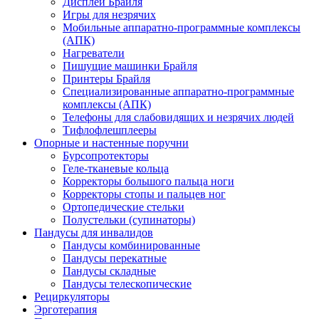
Дисплеи Брайля
Игры для незрячих
Мобильные аппаратно-программные комплексы
(АПК)
Нагреватели
Пишущие машинки Брайля
Принтеры Брайля
Специализированные аппаратно-программные
комплексы (АПК)
Телефоны для слабовидящих и незрячих людей
Тифлофлешплееры
Опорные и настенные поручни
Бурсопротекторы
Геле-тканевые кольца
Корректоры большого пальца ноги
Корректоры стопы и пальцев ног
Ортопедические стельки
Полустельки (супинаторы)
Пандусы для инвалидов
Пандусы комбинированные
Пандусы перекатные
Пандусы складные
Пандусы телескопические
Рециркуляторы
Эрготерапия