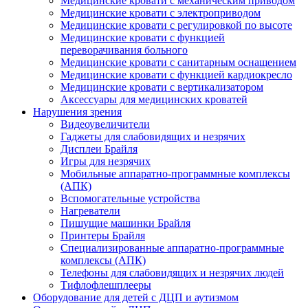
Медицинские кровати с механическим приводом
Медицинские кровати с электроприводом
Медицинские кровати с регулировкой по высоте
Медицинские кровати с функцией
переворачивания больного
Медицинские кровати с санитарным оснащением
Медицинские кровати с функцией кардиокресло
Медицинские кровати с вертикализатором
Аксессуары для медицинских кроватей
Нарушения зрения
Видеоувеличители
Гаджеты для слабовидящих и незрячих
Дисплеи Брайля
Игры для незрячих
Мобильные аппаратно-программные комплексы
(АПК)
Вспомогательные устройства
Нагреватели
Пишущие машинки Брайля
Принтеры Брайля
Специализированные аппаратно-программные
комплексы (АПК)
Телефоны для слабовидящих и незрячих людей
Тифлофлешплееры
Оборудование для детей с ДЦП и аутизмом