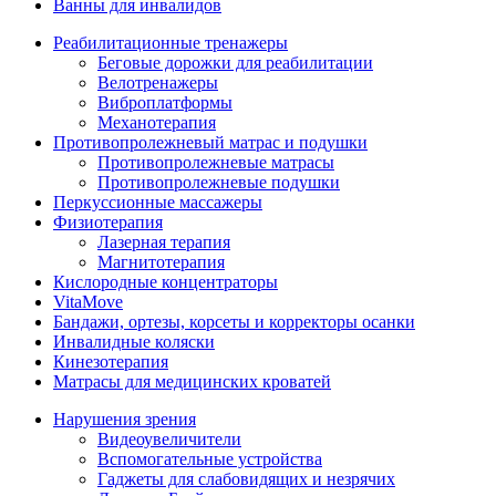
Ванны для инвалидов
Реабилитационные тренажеры
Беговые дорожки для реабилитации
Велотренажеры
Виброплатформы
Механотерапия
Противопролежневый матрас и подушки
Противопролежневые матрасы
Противопролежневые подушки
Перкуссионные массажеры
Физиотерапия
Лазерная терапия
Магнитотерапия
Кислородные концентраторы
VitaMove
Бандажи, ортезы, корсеты и корректоры осанки
Инвалидные коляски
Кинезотерапия
Матрасы для медицинских кроватей
Нарушения зрения
Видеоувеличители
Вспомогательные устройства
Гаджеты для слабовидящих и незрячих