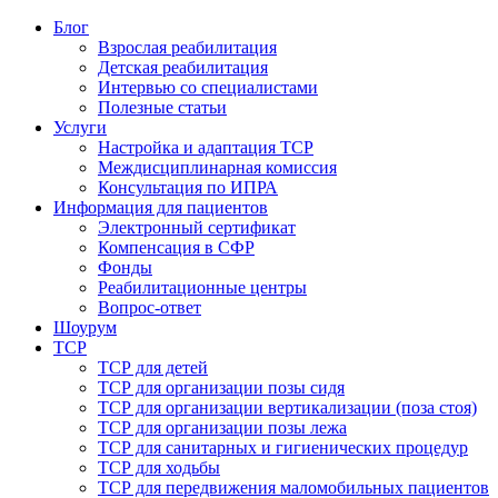
Блог
Взрослая реабилитация
Детская реабилитация
Интервью со специалистами
Полезные статьи
Услуги
Настройка и адаптация ТСР
Междисциплинарная комиссия
Консультация по ИПРА
Информация для пациентов
Электронный сертификат
Компенсация в СФР
Фонды
Реабилитационные центры
Вопрос-ответ
Шоурум
ТСР
ТСР для детей
ТСР для организации позы сидя
ТСР для организации вертикализации (поза стоя)
ТСР для организации позы лежа
ТСР для санитарных и гигиенических процедур
ТСР для ходьбы
ТСР для передвижения маломобильных пациентов