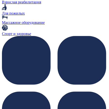
Взрослая реабилитация
Для пожилых
Массажное оборудование
Спорт и здоровье