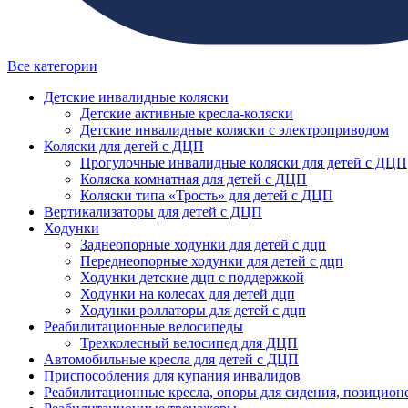
Все категории
Детские инвалидные коляски
Детские активные кресла-коляски
Детские инвалидные коляски с электроприводом
Коляски для детей с ДЦП
Прогулочные инвалидные коляски для детей с ДЦП
Коляска комнатная для детей с ДЦП
Коляски типа «Трость» для детей с ДЦП
Вертикализаторы для детей с ДЦП
Ходунки
Заднеопорные ходунки для детей с дцп
Переднеопорные ходунки для детей с дцп
Ходунки детские дцп с поддержкой
Ходунки на колесах для детей дцп
Ходунки роллаторы для детей с дцп
Реабилитационные велосипеды
Трехколесный велосипед для ДЦП
Автомобильные кресла для детей с ДЦП
Приспособления для купания инвалидов
Реабилитационные кресла, опоры для сидения, позицион