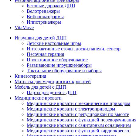
Реабилитационные тренажеры
Беговые дорожки ДЦП
Велотренажеры
Виброплатформы
Иппотренажеры
VitaMove
Игрушки для детей ДЦП
Детские настольные игры
Интерактивные столы, доски,панели, сенсор
Песочная терапия
Проекционное оборудование
Развивающие игрушки/наборы
Тактильное оборудование и наборы
Кинезотерапия
Матрасы для медицинских кроватей
Мебель для детей с ДЦП
Парты для детей с ДЦП
Медицинские кровати
Медицинские кровати с механическим приводом
Медицинские кровати с электроприводом
Медицинские кровати с регулировкой по высоте
Медицинские кровати с функцией переворачивания
Медицинские кровати с санитарным оснащением
Медицинские кровати с функцией кардиокресло