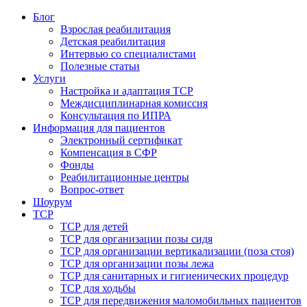
Блог
Взрослая реабилитация
Детская реабилитация
Интервью со специалистами
Полезные статьи
Услуги
Настройка и адаптация ТСР
Междисциплинарная комиссия
Консультация по ИПРА
Информация для пациентов
Электронный сертификат
Компенсация в СФР
Фонды
Реабилитационные центры
Вопрос-ответ
Шоурум
ТСР
ТСР для детей
ТСР для организации позы сидя
ТСР для организации вертикализации (поза стоя)
ТСР для организации позы лежа
ТСР для санитарных и гигиенических процедур
ТСР для ходьбы
ТСР для передвижения маломобильных пациентов