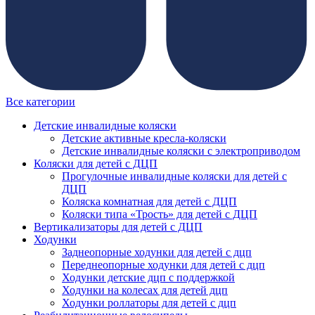
Все категории
Детские инвалидные коляски
Детские активные кресла-коляски
Детские инвалидные коляски с электроприводом
Коляски для детей с ДЦП
Прогулочные инвалидные коляски для детей с
ДЦП
Коляска комнатная для детей с ДЦП
Коляски типа «Трость» для детей с ДЦП
Вертикализаторы для детей с ДЦП
Ходунки
Заднеопорные ходунки для детей с дцп
Переднеопорные ходунки для детей с дцп
Ходунки детские дцп с поддержкой
Ходунки на колесах для детей дцп
Ходунки роллаторы для детей с дцп