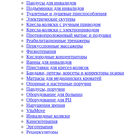
Пандусы для инвалидов
Подъемники для инвалидов
Туалетные и душевые приспособления
Электрические скутеры
Кресла-коляски с ручным приводом
Кресла-коляски с электроприводом
Противопролежневый матрас и подушки
Реабилитационные тренажеры
Перкуссионные массажеры
Физиотерапия
Кислородные концентраторы
Ванны для инвалидов
Приставки для кресел-колясок
Бандажи, ортезы, корсеты и корректоры осанки
Матрасы для медицинских кроватей
Опорные и настенные поручни
Пандусы, поручни
Оборудование для больниц
Оборудование для РЦ
Нарушения зрения
VitaMove
Инвалидные коляски
Кинезотерапия
Эрготерапия
Рециркуляторы