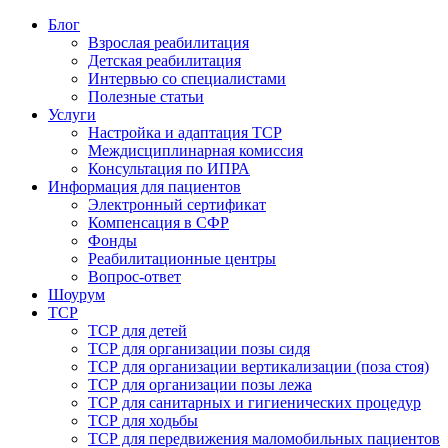
Блог
Взрослая реабилитация
Детская реабилитация
Интервью со специалистами
Полезные статьи
Услуги
Настройка и адаптация ТСР
Междисциплинарная комиссия
Консультация по ИПРА
Информация для пациентов
Электронный сертификат
Компенсация в СФР
Фонды
Реабилитационные центры
Вопрос-ответ
Шоурум
ТСР
ТСР для детей
ТСР для организации позы сидя
ТСР для организации вертикализации (поза стоя)
ТСР для организации позы лежа
ТСР для санитарных и гигиенических процедур
ТСР для ходьбы
ТСР для передвижения маломобильных пациентов