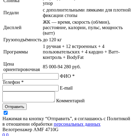
Спинка
упор
с дополнительными лямками для плотной
Педали
фиксации стопы
ЖК — время, скорость (об/мин),
Дисплей
расстояние, калории, пульс, мощность
(ватт)
Грузоподъёмность
до 120 кг
1 ручная + 12 встроенных + 4
Программы
пользовательских + 4 кардио + Ватт-
контроль + BodyFat
Цена
85 000-94 280 руб.
ориентировочная
ФИО *
Телефон *
E-mail
Комментарий
Отправить
Нажимая на кнопку “Отправить”, я соглашаюсь с Политикой
в отношении обработки
персональных данных
Велотренажер AMF 4710G
0.0