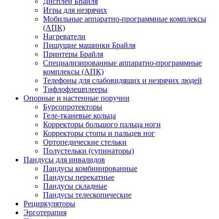
Дисплеи Брайля
Игры для незрячих
Мобильные аппаратно-программные комплексы
(АПК)
Нагреватели
Пишущие машинки Брайля
Принтеры Брайля
Специализированные аппаратно-программные
комплексы (АПК)
Телефоны для слабовидящих и незрячих людей
Тифлофлешплееры
Опорные и настенные поручни
Бурсопротекторы
Геле-тканевые кольца
Корректоры большого пальца ноги
Корректоры стопы и пальцев ног
Ортопедические стельки
Полустельки (супинаторы)
Пандусы для инвалидов
Пандусы комбинированные
Пандусы перекатные
Пандусы складные
Пандусы телескопические
Рециркуляторы
Эрготерапия