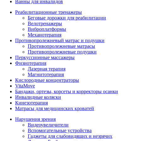
Ванны для инвалидов
Реабилитационные тренажеры
Беговые дорожки для реабилитации
Велотренажеры
Виброплатформы
Механотерапия
Противопролежневый матрас и подушки
Противопролежневые матрасы
Противопролежневые подушки
Перкуссионные массажеры
Физиотерапия
Лазерная терапия
Магнитотерапия
Кислородные концентраторы
VitaMove
Бандажи, ортезы, корсеты и корректоры осанки
Инвалидные коляски
Кинезотерапия
Матрасы для медицинских кроватей
Нарушения зрения
Видеоувеличители
Вспомогательные устройства
Гаджеты для слабовидящих и незрячих