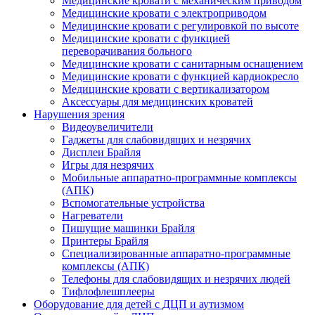
Медицинские кровати с механическим приводом
Медицинские кровати с электроприводом
Медицинские кровати с регулировкой по высоте
Медицинские кровати с функцией
переворачивания больного
Медицинские кровати с санитарным оснащением
Медицинские кровати с функцией кардиокресло
Медицинские кровати с вертикализатором
Аксессуары для медицинских кроватей
Нарушения зрения
Видеоувеличители
Гаджеты для слабовидящих и незрячих
Дисплеи Брайля
Игры для незрячих
Мобильные аппаратно-программные комплексы
(АПК)
Вспомогательные устройства
Нагреватели
Пишущие машинки Брайля
Принтеры Брайля
Специализированные аппаратно-программные
комплексы (АПК)
Телефоны для слабовидящих и незрячих людей
Тифлофлешплееры
Оборудование для детей с ДЦП и аутизмом