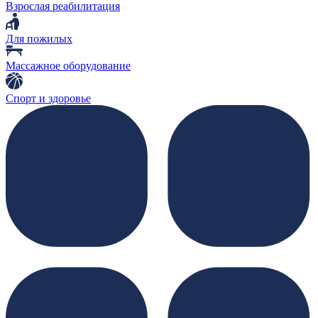
Взрослая реабилитация
Для пожилых
Массажное оборудование
Спорт и здоровье