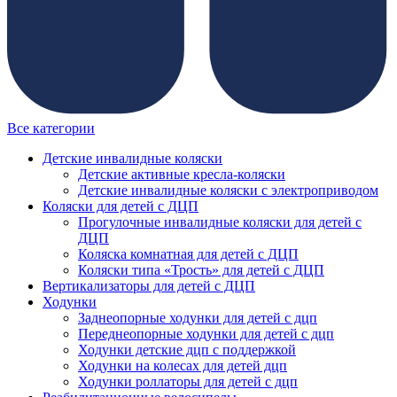
Все категории
Детские инвалидные коляски
Детские активные кресла-коляски
Детские инвалидные коляски с электроприводом
Коляски для детей с ДЦП
Прогулочные инвалидные коляски для детей с
ДЦП
Коляска комнатная для детей с ДЦП
Коляски типа «Трость» для детей с ДЦП
Вертикализаторы для детей с ДЦП
Ходунки
Заднеопорные ходунки для детей с дцп
Переднеопорные ходунки для детей с дцп
Ходунки детские дцп с поддержкой
Ходунки на колесах для детей дцп
Ходунки роллаторы для детей с дцп