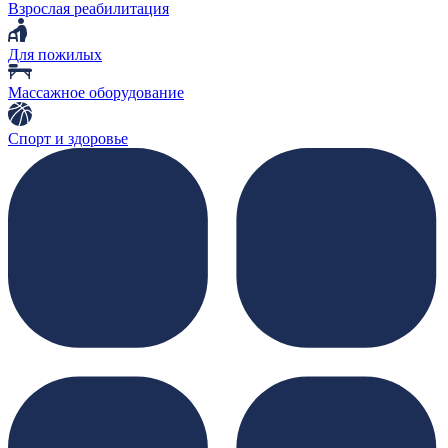
Взрослая реабилитация
Для пожилых
Массажное оборудование
Спорт и здоровье