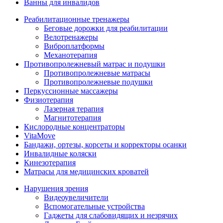
Ванны для инвалидов
Реабилитационные тренажеры
Беговые дорожки для реабилитации
Велотренажеры
Виброплатформы
Механотерапия
Противопролежневый матрас и подушки
Противопролежневые матрасы
Противопролежневые подушки
Перкуссионные массажеры
Физиотерапия
Лазерная терапия
Магнитотерапия
Кислородные концентраторы
VitaMove
Бандажи, ортезы, корсеты и корректоры осанки
Инвалидные коляски
Кинезотерапия
Матрасы для медицинских кроватей
Нарушения зрения
Видеоувеличители
Вспомогательные устройства
Гаджеты для слабовидящих и незрячих