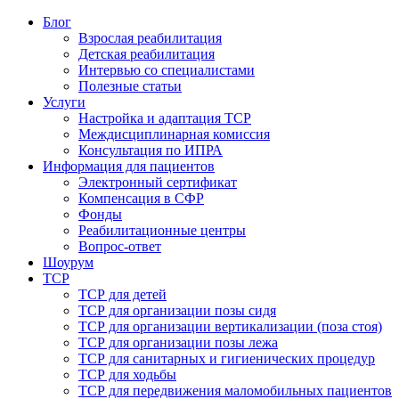
Блог
Взрослая реабилитация
Детская реабилитация
Интервью со специалистами
Полезные статьи
Услуги
Настройка и адаптация ТСР
Междисциплинарная комиссия
Консультация по ИПРА
Информация для пациентов
Электронный сертификат
Компенсация в СФР
Фонды
Реабилитационные центры
Вопрос-ответ
Шоурум
ТСР
ТСР для детей
ТСР для организации позы сидя
ТСР для организации вертикализации (поза стоя)
ТСР для организации позы лежа
ТСР для санитарных и гигиенических процедур
ТСР для ходьбы
ТСР для передвижения маломобильных пациентов