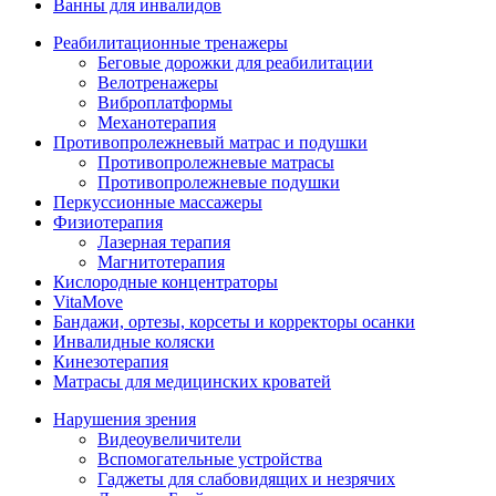
Ванны для инвалидов
Реабилитационные тренажеры
Беговые дорожки для реабилитации
Велотренажеры
Виброплатформы
Механотерапия
Противопролежневый матрас и подушки
Противопролежневые матрасы
Противопролежневые подушки
Перкуссионные массажеры
Физиотерапия
Лазерная терапия
Магнитотерапия
Кислородные концентраторы
VitaMove
Бандажи, ортезы, корсеты и корректоры осанки
Инвалидные коляски
Кинезотерапия
Матрасы для медицинских кроватей
Нарушения зрения
Видеоувеличители
Вспомогательные устройства
Гаджеты для слабовидящих и незрячих