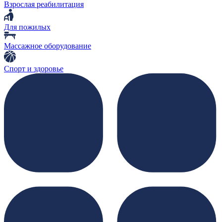
Взрослая реабилитация
Для пожилых
Массажное оборудование
Спорт и здоровье