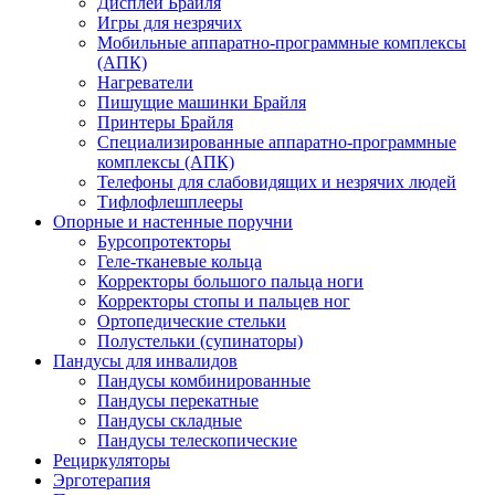
Дисплеи Брайля
Игры для незрячих
Мобильные аппаратно-программные комплексы
(АПК)
Нагреватели
Пишущие машинки Брайля
Принтеры Брайля
Специализированные аппаратно-программные
комплексы (АПК)
Телефоны для слабовидящих и незрячих людей
Тифлофлешплееры
Опорные и настенные поручни
Бурсопротекторы
Геле-тканевые кольца
Корректоры большого пальца ноги
Корректоры стопы и пальцев ног
Ортопедические стельки
Полустельки (супинаторы)
Пандусы для инвалидов
Пандусы комбинированные
Пандусы перекатные
Пандусы складные
Пандусы телескопические
Рециркуляторы
Эрготерапия