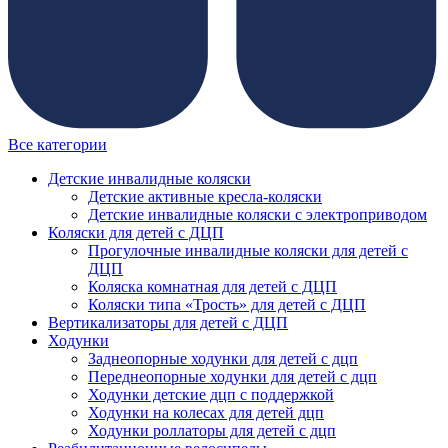
Все категории
Детские инвалидные коляски
Детские активные кресла-коляски
Детские инвалидные коляски с электроприводом
Коляски для детей с ДЦП
Прогулочные инвалидные коляски для детей с
ДЦП
Коляска комнатная для детей с ДЦП
Коляски типа «Трость» для детей с ДЦП
Вертикализаторы для детей с ДЦП
Ходунки
Заднеопорные ходунки для детей с дцп
Переднеопорные ходунки для детей с дцп
Ходунки детские дцп с поддержкой
Ходунки на колесах для детей дцп
Ходунки роллаторы для детей с дцп