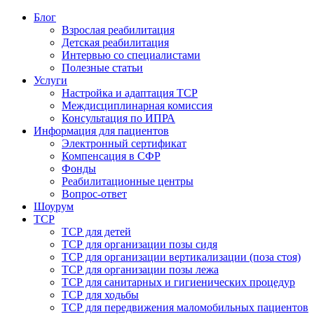
Блог
Взрослая реабилитация
Детская реабилитация
Интервью со специалистами
Полезные статьи
Услуги
Настройка и адаптация ТСР
Междисциплинарная комиссия
Консультация по ИПРА
Информация для пациентов
Электронный сертификат
Компенсация в СФР
Фонды
Реабилитационные центры
Вопрос-ответ
Шоурум
ТСР
ТСР для детей
ТСР для организации позы сидя
ТСР для организации вертикализации (поза стоя)
ТСР для организации позы лежа
ТСР для санитарных и гигиенических процедур
ТСР для ходьбы
ТСР для передвижения маломобильных пациентов