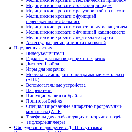
Медицинские кровати с механическим приводом
Медицинские кровати с электроприводом
Медицинские кровати с регулировкой по высоте
Медицинские кровати с функцией
переворачивания больного
Медицинские кровати с санитарным оснащением
Медицинские кровати с функцией кардиокресло
Медицинские кровати с вертикализатором
Аксессуары для медицинских кроватей
Нарушения зрения
Видеоувеличители
Гаджеты для слабовидящих и незрячих
Дисплеи Брайля
Игры для незрячих
Мобильные аппаратно-программные комплексы
(АПК)
Вспомогательные устройства
Нагреватели
Пишущие машинки Брайля
Принтеры Брайля
Специализированные аппаратно-программные
комплексы (АПК)
Телефоны для слабовидящих и незрячих людей
Тифлофлешплееры
Оборудование для детей с ДЦП и аутизмом