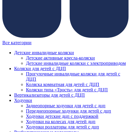
Все категории
Детские инвалидные коляски
Детские активные кресла-коляски
Детские инвалидные коляски с электроприводом
Коляски для детей с ДЦП
Прогулочные инвалидные коляски для детей с
ДЦП
Коляска комнатная для детей с ДЦП
Коляски типа «Трость» для детей с ДЦП
Вертикализаторы для детей с ДЦП
Ходунки
Заднеопорные ходунки для детей с дцп
Переднеопорные ходунки для детей с дцп
Ходунки детские дцп с поддержкой
Ходунки на колесах для детей дцп
Ходунки роллаторы для детей с дцп