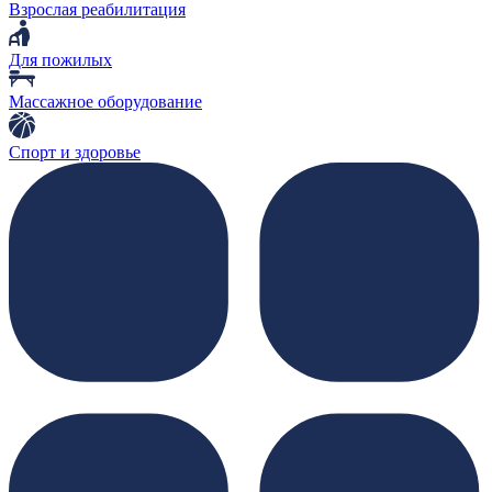
Взрослая реабилитация
Для пожилых
Массажное оборудование
Спорт и здоровье