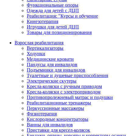
Функциональные опоры
Одежда для детей с ДЦП
Реабилитация: "Курсы и обучение
Кинезотерапия
Игрушки для детей ДЦП
Товары для позиционирования
Взрослая реабилитация
Вертикализаторы
Ходунки
Медицинские кровати
Пандусы для инвалидов
Подъемники для инвалидов
Туалетные и душевые приспособления
Электрические скутеры
Кресла-коляски с ручным приводом
Кресла-коляски с электроприводом
Противопролежневый матрас и подушки
Реабилитационные тренажеры
Перкуссионные массажеры
Физиотерапия
Кислородные концентраторы
Ванны для инвалидов
Приставки для кресел-колясок
Бандажи, ортезы, корсеты и корректоры осанки