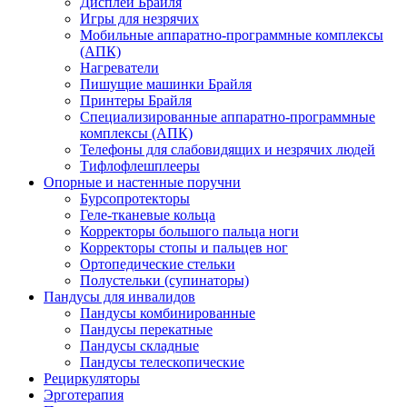
Дисплеи Брайля
Игры для незрячих
Мобильные аппаратно-программные комплексы
(АПК)
Нагреватели
Пишущие машинки Брайля
Принтеры Брайля
Специализированные аппаратно-программные
комплексы (АПК)
Телефоны для слабовидящих и незрячих людей
Тифлофлешплееры
Опорные и настенные поручни
Бурсопротекторы
Геле-тканевые кольца
Корректоры большого пальца ноги
Корректоры стопы и пальцев ног
Ортопедические стельки
Полустельки (супинаторы)
Пандусы для инвалидов
Пандусы комбинированные
Пандусы перекатные
Пандусы складные
Пандусы телескопические
Рециркуляторы
Эрготерапия