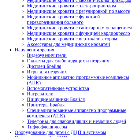
Медицинские кровати с механическим приводом
Медицинские кровати с электроприводом
Медицинские кровати с регулировкой по высоте
Медицинские кровати с функцией
переворачивания больного
Медицинские кровати с санитарным оснащением
Медицинские кровати с функцией кардиокресло
Медицинские кровати с вертикализатором
Аксессуары для медицинских кроватей
Нарушения зрения
Видеоувеличители
Гаджеты для слабовидящих и незрячих
Дисплеи Брайля
Игры для незрячих
Мобильные аппаратно-программные комплексы
(АПК)
Вспомогательные устройства
Нагреватели
Пишущие машинки Брайля
Принтеры Брайля
Специализированные аппаратно-программные
комплексы (АПК)
Телефоны для слабовидящих и незрячих людей
Тифлофлешплееры
Оборудование для детей с ДЦП и аутизмом