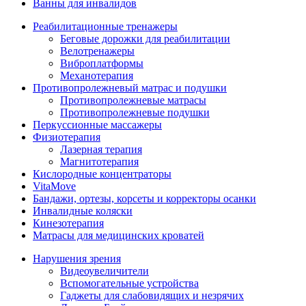
Ванны для инвалидов
Реабилитационные тренажеры
Беговые дорожки для реабилитации
Велотренажеры
Виброплатформы
Механотерапия
Противопролежневый матрас и подушки
Противопролежневые матрасы
Противопролежневые подушки
Перкуссионные массажеры
Физиотерапия
Лазерная терапия
Магнитотерапия
Кислородные концентраторы
VitaMove
Бандажи, ортезы, корсеты и корректоры осанки
Инвалидные коляски
Кинезотерапия
Матрасы для медицинских кроватей
Нарушения зрения
Видеоувеличители
Вспомогательные устройства
Гаджеты для слабовидящих и незрячих