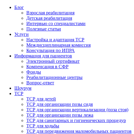
Блог
Взрослая реабилитация
Детская реабилитация
Интервью со специалистами
Полезные статьи
Услуги
Настройка и адаптация ТСР
Междисциплинарная комиссия
Консультация по ИПРА
Информация для пациентов
Электронный сертификат
Компенсация в СФР
Фонды
Реабилитационные центры
Вопрос-ответ
Шоурум
ТСР
ТСР для детей
ТСР для организации позы сидя
ТСР для организации вертикализации (поза стоя)
ТСР для организации позы лежа
ТСР для санитарных и гигиенических процедур
ТСР для ходьбы
ТСР для передвижения маломобильных пациентов