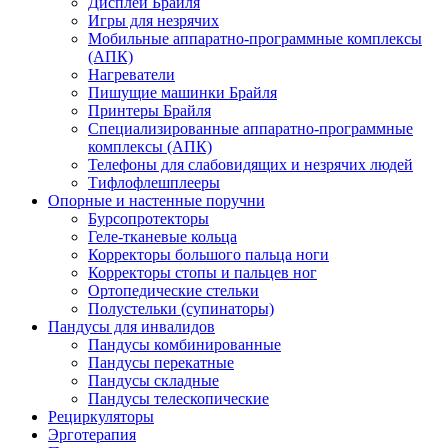
Дисплеи Брайля
Игры для незрячих
Мобильные аппаратно-программные комплексы
(АПК)
Нагреватели
Пишущие машинки Брайля
Принтеры Брайля
Специализированные аппаратно-программные
комплексы (АПК)
Телефоны для слабовидящих и незрячих людей
Тифлофлешплееры
Опорные и настенные поручни
Бурсопротекторы
Геле-тканевые кольца
Корректоры большого пальца ноги
Корректоры стопы и пальцев ног
Ортопедические стельки
Полустельки (супинаторы)
Пандусы для инвалидов
Пандусы комбинированные
Пандусы перекатные
Пандусы складные
Пандусы телескопические
Рециркуляторы
Эрготерапия