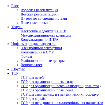
Блог
Взрослая реабилитация
Детская реабилитация
Интервью со специалистами
Полезные статьи
Услуги
Настройка и адаптация ТСР
Междисциплинарная комиссия
Консультация по ИПРА
Информация для пациентов
Электронный сертификат
Компенсация в СФР
Фонды
Реабилитационные центры
Вопрос-ответ
Шоурум
ТСР
ТСР для детей
ТСР для организации позы сидя
ТСР для организации вертикализации (поза стоя)
ТСР для организации позы лежа
ТСР для санитарных и гигиенических процедур
ТСР для ходьбы
ТСР для передвижения маломобильных пациентов