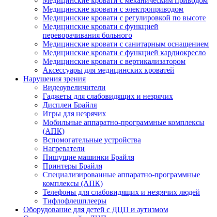
Медицинские кровати с механическим приводом
Медицинские кровати с электроприводом
Медицинские кровати с регулировкой по высоте
Медицинские кровати с функцией
переворачивания больного
Медицинские кровати с санитарным оснащением
Медицинские кровати с функцией кардиокресло
Медицинские кровати с вертикализатором
Аксессуары для медицинских кроватей
Нарушения зрения
Видеоувеличители
Гаджеты для слабовидящих и незрячих
Дисплеи Брайля
Игры для незрячих
Мобильные аппаратно-программные комплексы
(АПК)
Вспомогательные устройства
Нагреватели
Пишущие машинки Брайля
Принтеры Брайля
Специализированные аппаратно-программные
комплексы (АПК)
Телефоны для слабовидящих и незрячих людей
Тифлофлешплееры
Оборудование для детей с ДЦП и аутизмом