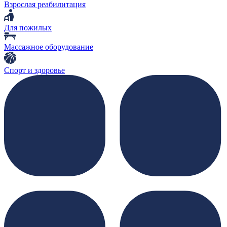
Взрослая реабилитация
Для пожилых
Массажное оборудование
Спорт и здоровье