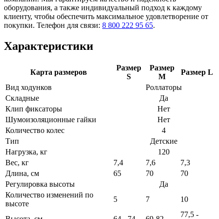
оборудования, а также индивидуальный подход к каждому
клиенту, чтобы обеспечить максимальное удовлетворение от
покупки. Телефон для связи:
8 800 222 95 65
.
Характеристики
Размер
Размер
Карта размеров
Размер L
S
M
Вид ходунков
Роллаторы
Складные
Да
Клип фиксаторы
Нет
Шумоизоляционные гайки
Нет
Количество колес
4
Тип
Детские
Нагрузка, кг
120
Вес, кг
7,4
7,6
7,3
Длина, см
65
70
70
Регулировка высоты
Да
Количество изменений по
5
7
10
высоте
77,5 -
Высота, см
64 - 74
69-82