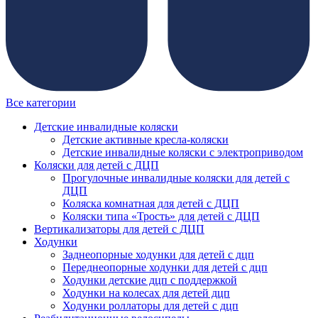
Все категории
Детские инвалидные коляски
Детские активные кресла-коляски
Детские инвалидные коляски с электроприводом
Коляски для детей с ДЦП
Прогулочные инвалидные коляски для детей с
ДЦП
Коляска комнатная для детей с ДЦП
Коляски типа «Трость» для детей с ДЦП
Вертикализаторы для детей с ДЦП
Ходунки
Заднеопорные ходунки для детей с дцп
Переднеопорные ходунки для детей с дцп
Ходунки детские дцп с поддержкой
Ходунки на колесах для детей дцп
Ходунки роллаторы для детей с дцп