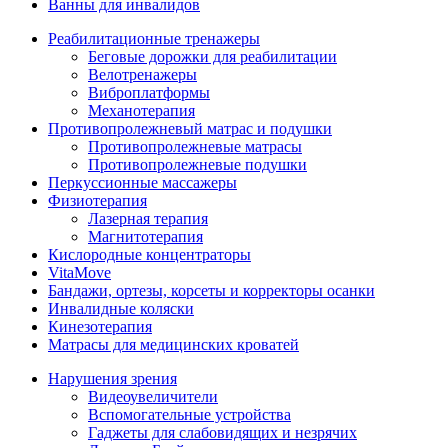
Ванны для инвалидов
Реабилитационные тренажеры
Беговые дорожки для реабилитации
Велотренажеры
Виброплатформы
Механотерапия
Противопролежневый матрас и подушки
Противопролежневые матрасы
Противопролежневые подушки
Перкуссионные массажеры
Физиотерапия
Лазерная терапия
Магнитотерапия
Кислородные концентраторы
VitaMove
Бандажи, ортезы, корсеты и корректоры осанки
Инвалидные коляски
Кинезотерапия
Матрасы для медицинских кроватей
Нарушения зрения
Видеоувеличители
Вспомогательные устройства
Гаджеты для слабовидящих и незрячих