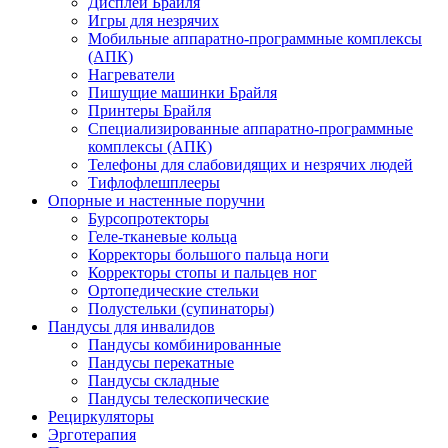
Дисплеи Брайля
Игры для незрячих
Мобильные аппаратно-программные комплексы
(АПК)
Нагреватели
Пишущие машинки Брайля
Принтеры Брайля
Специализированные аппаратно-программные
комплексы (АПК)
Телефоны для слабовидящих и незрячих людей
Тифлофлешплееры
Опорные и настенные поручни
Бурсопротекторы
Геле-тканевые кольца
Корректоры большого пальца ноги
Корректоры стопы и пальцев ног
Ортопедические стельки
Полустельки (супинаторы)
Пандусы для инвалидов
Пандусы комбинированные
Пандусы перекатные
Пандусы складные
Пандусы телескопические
Рециркуляторы
Эрготерапия