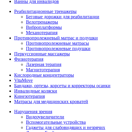
Ванны для инвалидов
Реабилитационные тренажеры
Беговые дорожки для реабилитации
Велотренажеры
Виброплатформы
Механотерапия
Противопролежневый матрас и подушки
Противопролежневые матрасы
Противопролежневые подушки
Перкуссионные массажеры
Физиотерапия
Лазерная терапия
Магнитотерапия
Кислородные концентраторы
VitaMove
Бандажи, ортезы, корсеты и корректоры осанки
Инвалидные коляски
Кинезотерапия
Матрасы для медицинских кроватей
Нарушения зрения
Видеоувеличители
Вспомогательные устройства
Гаджеты для слабовидящих и незрячих