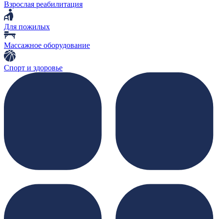
Взрослая реабилитация
Для пожилых
Массажное оборудование
Спорт и здоровье