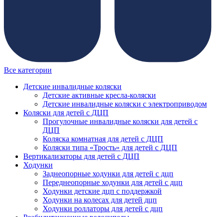
Все категории
Детские инвалидные коляски
Детские активные кресла-коляски
Детские инвалидные коляски с электроприводом
Коляски для детей с ДЦП
Прогулочные инвалидные коляски для детей с
ДЦП
Коляска комнатная для детей с ДЦП
Коляски типа «Трость» для детей с ДЦП
Вертикализаторы для детей с ДЦП
Ходунки
Заднеопорные ходунки для детей с дцп
Переднеопорные ходунки для детей с дцп
Ходунки детские дцп с поддержкой
Ходунки на колесах для детей дцп
Ходунки роллаторы для детей с дцп