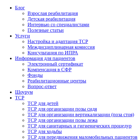
Блог
Взрослая реабилитация
Детская реабилитация
Интервью со специалистами
Полезные статьи
Услуги
Настройка и адаптация ТСР
Междисциплинарная комиссия
Консультация по ИПРА
Информация для пациентов
Электронный сертификат
Компенсация в СФР
Фонды
Реабилитационные центры
Вопрос-ответ
Шоурум
ТСР
ТСР для детей
ТСР для организации позы сидя
ТСР для организации вертикализации (поза стоя)
ТСР для организации позы лежа
ТСР для санитарных и гигиенических процедур
ТСР для ходьбы
ТСР для передвижения маломобильных пациентов