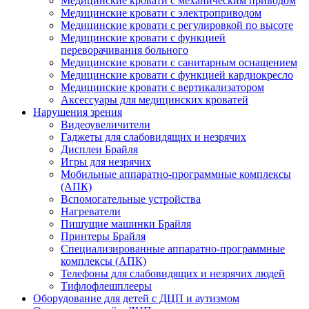
Медицинские кровати с механическим приводом
Медицинские кровати с электроприводом
Медицинские кровати с регулировкой по высоте
Медицинские кровати с функцией
переворачивания больного
Медицинские кровати с санитарным оснащением
Медицинские кровати с функцией кардиокресло
Медицинские кровати с вертикализатором
Аксессуары для медицинских кроватей
Нарушения зрения
Видеоувеличители
Гаджеты для слабовидящих и незрячих
Дисплеи Брайля
Игры для незрячих
Мобильные аппаратно-программные комплексы
(АПК)
Вспомогательные устройства
Нагреватели
Пишущие машинки Брайля
Принтеры Брайля
Специализированные аппаратно-программные
комплексы (АПК)
Телефоны для слабовидящих и незрячих людей
Тифлофлешплееры
Оборудование для детей с ДЦП и аутизмом