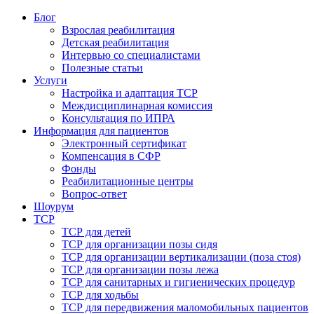
Блог
Взрослая реабилитация
Детская реабилитация
Интервью со специалистами
Полезные статьи
Услуги
Настройка и адаптация ТСР
Междисциплинарная комиссия
Консультация по ИПРА
Информация для пациентов
Электронный сертификат
Компенсация в СФР
Фонды
Реабилитационные центры
Вопрос-ответ
Шоурум
ТСР
ТСР для детей
ТСР для организации позы сидя
ТСР для организации вертикализации (поза стоя)
ТСР для организации позы лежа
ТСР для санитарных и гигиенических процедур
ТСР для ходьбы
ТСР для передвижения маломобильных пациентов