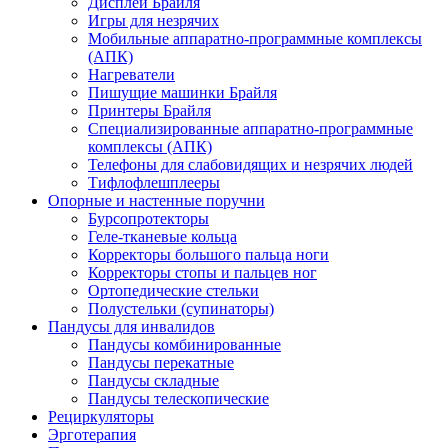
Дисплеи Брайля
Игры для незрячих
Мобильные аппаратно-программные комплексы
(АПК)
Нагреватели
Пишущие машинки Брайля
Принтеры Брайля
Специализированные аппаратно-программные
комплексы (АПК)
Телефоны для слабовидящих и незрячих людей
Тифлофлешплееры
Опорные и настенные поручни
Бурсопротекторы
Геле-тканевые кольца
Корректоры большого пальца ноги
Корректоры стопы и пальцев ног
Ортопедические стельки
Полустельки (супинаторы)
Пандусы для инвалидов
Пандусы комбинированные
Пандусы перекатные
Пандусы складные
Пандусы телескопические
Рециркуляторы
Эрготерапия