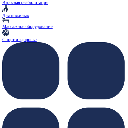
Взрослая реабилитация
Для пожилых
Массажное оборудование
Спорт и здоровье