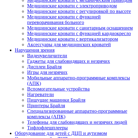
Медицинские кровати с механическим приводом
Медицинские кровати с электроприводом
Медицинские кровати с регулировкой по высоте
Медицинские кровати с функцией
переворачивания больного
Медицинские кровати с санитарным оснащением
Медицинские кровати с функцией кардиокресло
Медицинские кровати с вертикализатором
Аксессуары для медицинских кроватей
Нарушения зрения
Видеоувеличители
Гаджеты для слабовидящих и незрячих
Дисплеи Брайля
Игры для незрячих
Мобильные аппаратно-программные комплексы
(АПК)
Вспомогательные устройства
Нагреватели
Пишущие машинки Брайля
Принтеры Брайля
Специализированные аппаратно-программные
комплексы (АПК)
Телефоны для слабовидящих и незрячих людей
Тифлофлешплееры
Оборудование для детей с ДЦП и аутизмом