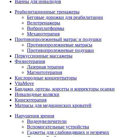
Ванны для инвалидов
Реабилитационные тренажеры
Беговые дорожки для реабилитации
Велотренажеры
Виброплатформы
Механотерапия
Противопролежневый матрас и подушки
Противопролежневые матрасы
Противопролежневые подушки
Перкуссионные массажеры
Физиотерапия
Лазерная терапия
Магнитотерапия
Кислородные концентраторы
VitaMove
Бандажи, ортезы, корсеты и корректоры осанки
Инвалидные коляски
Кинезотерапия
Матрасы для медицинских кроватей
Нарушения зрения
Видеоувеличители
Вспомогательные устройства
Гаджеты для слабовидящих и незрячих