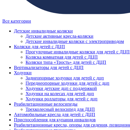
Все категории
Детские инвалидные коляски
Детские активные кресла-коляски
Детские инвалидные коляски с электроприводом
Коляски для детей с ДЦП
Прогулочные инвалидные коляски для детей с ДЦП
Коляска комнатная для детей с ДЦП
Коляски типа «Трость» для детей с ДЦП
Вертикализаторы для детей с ДЦП
Ходунки
Заднеопорные ходунки для детей с дцп
Переднеопорные ходунки для детей с дцп
Ходунки детские дцп с поддержкой
Ходунки на колесах для детей дцп
Ходунки роллаторы для детей с дцп
Реабилитационные велосипеды
Трехколесный велосипед для ДЦП
Автомобильные кресла для детей с ДЦП
Приспособления для купания инвалидов
Реабилитационные кресла, опоры для сидения, позицион