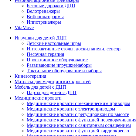
Реабилитационные тренажеры
Беговые дорожки ДЦП
Велотренажеры
Виброплатформы
Иппотренажеры
VitaMove
Игрушки для детей ДЦП
Детские настольные игры
Интерактивные столы, доски,панели, сенсор
Песочная терапия
Проекционное оборудование
Развивающие игрушки/наборы
Тактильное оборудование и наборы
Кинезотерапия
Матрасы для медицинских кроватей
Мебель для детей с ДЦП
Парты для детей с ДЦП
Медицинские кровати
Медицинские кровати с механическим приводом
Медицинские кровати с электроприводом
Медицинские кровати с регулировкой по высоте
Медицинские кровати с функцией переворачивания
Медицинские кровати с санитарным оснащением
Медицинские кровати с функцией кардиокресло