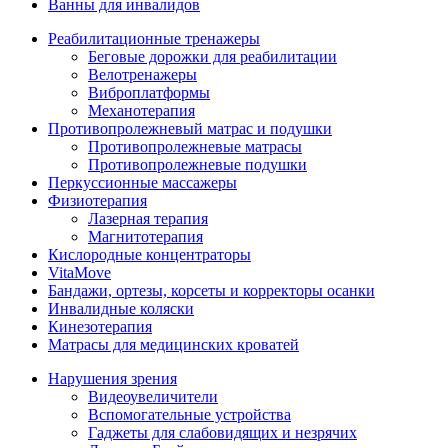
Ванны для инвалидов
Реабилитационные тренажеры
Беговые дорожки для реабилитации
Велотренажеры
Виброплатформы
Механотерапия
Противопролежневый матрас и подушки
Противопролежневые матрасы
Противопролежневые подушки
Перкуссионные массажеры
Физиотерапия
Лазерная терапия
Магнитотерапия
Кислородные концентраторы
VitaMove
Бандажи, ортезы, корсеты и корректоры осанки
Инвалидные коляски
Кинезотерапия
Матрасы для медицинских кроватей
Нарушения зрения
Видеоувеличители
Вспомогательные устройства
Гаджеты для слабовидящих и незрячих