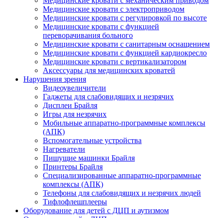
Медицинские кровати с механическим приводом
Медицинские кровати с электроприводом
Медицинские кровати с регулировкой по высоте
Медицинские кровати с функцией
переворачивания больного
Медицинские кровати с санитарным оснащением
Медицинские кровати с функцией кардиокресло
Медицинские кровати с вертикализатором
Аксессуары для медицинских кроватей
Нарушения зрения
Видеоувеличители
Гаджеты для слабовидящих и незрячих
Дисплеи Брайля
Игры для незрячих
Мобильные аппаратно-программные комплексы
(АПК)
Вспомогательные устройства
Нагреватели
Пишущие машинки Брайля
Принтеры Брайля
Специализированные аппаратно-программные
комплексы (АПК)
Телефоны для слабовидящих и незрячих людей
Тифлофлешплееры
Оборудование для детей с ДЦП и аутизмом