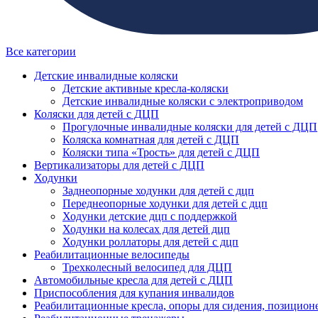
Все категории
Детские инвалидные коляски
Детские активные кресла-коляски
Детские инвалидные коляски с электроприводом
Коляски для детей с ДЦП
Прогулочные инвалидные коляски для детей с ДЦП
Коляска комнатная для детей с ДЦП
Коляски типа «Трость» для детей с ДЦП
Вертикализаторы для детей с ДЦП
Ходунки
Заднеопорные ходунки для детей с дцп
Переднеопорные ходунки для детей с дцп
Ходунки детские дцп с поддержкой
Ходунки на колесах для детей дцп
Ходунки роллаторы для детей с дцп
Реабилитационные велосипеды
Трехколесный велосипед для ДЦП
Автомобильные кресла для детей с ДЦП
Приспособления для купания инвалидов
Реабилитационные кресла, опоры для сидения, позицион