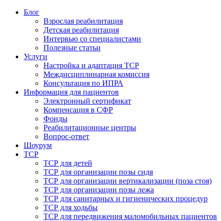
Блог
Взрослая реабилитация
Детская реабилитация
Интервью со специалистами
Полезные статьи
Услуги
Настройка и адаптация ТСР
Междисциплинарная комиссия
Консультация по ИПРА
Информация для пациентов
Электронный сертификат
Компенсация в СФР
Фонды
Реабилитационные центры
Вопрос-ответ
Шоурум
ТСР
ТСР для детей
ТСР для организации позы сидя
ТСР для организации вертикализации (поза стоя)
ТСР для организации позы лежа
ТСР для санитарных и гигиенических процедур
ТСР для ходьбы
ТСР для передвижения маломобильных пациентов