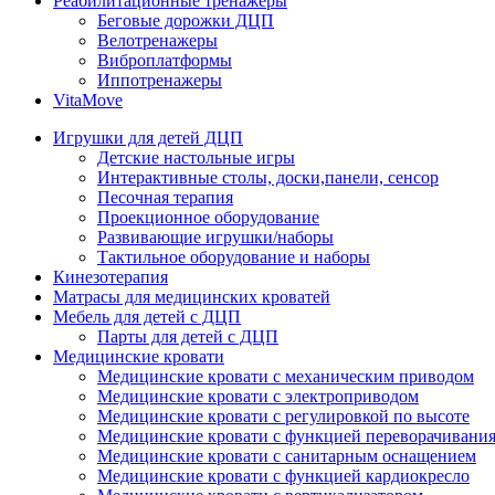
Реабилитационные тренажеры
Беговые дорожки ДЦП
Велотренажеры
Виброплатформы
Иппотренажеры
VitaMove
Игрушки для детей ДЦП
Детские настольные игры
Интерактивные столы, доски,панели, сенсор
Песочная терапия
Проекционное оборудование
Развивающие игрушки/наборы
Тактильное оборудование и наборы
Кинезотерапия
Матрасы для медицинских кроватей
Мебель для детей с ДЦП
Парты для детей с ДЦП
Медицинские кровати
Медицинские кровати с механическим приводом
Медицинские кровати с электроприводом
Медицинские кровати с регулировкой по высоте
Медицинские кровати с функцией переворачивания
Медицинские кровати с санитарным оснащением
Медицинские кровати с функцией кардиокресло