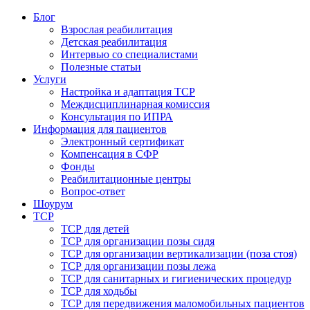
Блог
Взрослая реабилитация
Детская реабилитация
Интервью со специалистами
Полезные статьи
Услуги
Настройка и адаптация ТСР
Междисциплинарная комиссия
Консультация по ИПРА
Информация для пациентов
Электронный сертификат
Компенсация в СФР
Фонды
Реабилитационные центры
Вопрос-ответ
Шоурум
ТСР
ТСР для детей
ТСР для организации позы сидя
ТСР для организации вертикализации (поза стоя)
ТСР для организации позы лежа
ТСР для санитарных и гигиенических процедур
ТСР для ходьбы
ТСР для передвижения маломобильных пациентов