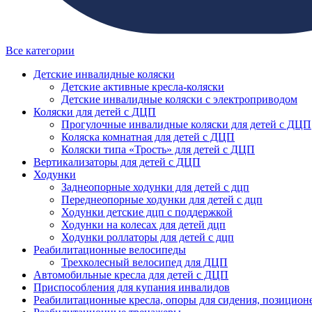
Все категории
Детские инвалидные коляски
Детские активные кресла-коляски
Детские инвалидные коляски с электроприводом
Коляски для детей с ДЦП
Прогулочные инвалидные коляски для детей с ДЦП
Коляска комнатная для детей с ДЦП
Коляски типа «Трость» для детей с ДЦП
Вертикализаторы для детей с ДЦП
Ходунки
Заднеопорные ходунки для детей с дцп
Переднеопорные ходунки для детей с дцп
Ходунки детские дцп с поддержкой
Ходунки на колесах для детей дцп
Ходунки роллаторы для детей с дцп
Реабилитационные велосипеды
Трехколесный велосипед для ДЦП
Автомобильные кресла для детей с ДЦП
Приспособления для купания инвалидов
Реабилитационные кресла, опоры для сидения, позицион