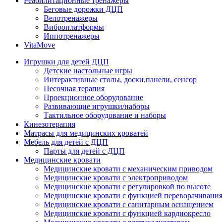
Реабилитационные тренажеры
Беговые дорожки ДЦП
Велотренажеры
Виброплатформы
Иппотренажеры
VitaMove
Игрушки для детей ДЦП
Детские настольные игры
Интерактивные столы, доски,панели, сенсор
Песочная терапия
Проекционное оборудование
Развивающие игрушки/наборы
Тактильное оборудование и наборы
Кинезотерапия
Матрасы для медицинских кроватей
Мебель для детей с ДЦП
Парты для детей с ДЦП
Медицинские кровати
Медицинские кровати с механическим приводом
Медицинские кровати с электроприводом
Медицинские кровати с регулировкой по высоте
Медицинские кровати с функцией переворачивания
Медицинские кровати с санитарным оснащением
Медицинские кровати с функцией кардиокресло