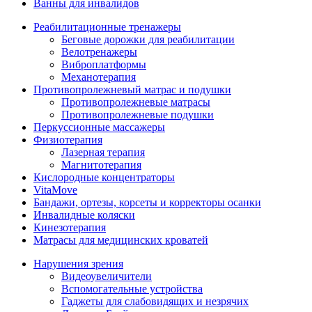
Ванны для инвалидов
Реабилитационные тренажеры
Беговые дорожки для реабилитации
Велотренажеры
Виброплатформы
Механотерапия
Противопролежневый матрас и подушки
Противопролежневые матрасы
Противопролежневые подушки
Перкуссионные массажеры
Физиотерапия
Лазерная терапия
Магнитотерапия
Кислородные концентраторы
VitaMove
Бандажи, ортезы, корсеты и корректоры осанки
Инвалидные коляски
Кинезотерапия
Матрасы для медицинских кроватей
Нарушения зрения
Видеоувеличители
Вспомогательные устройства
Гаджеты для слабовидящих и незрячих