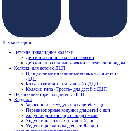
Все категории
Детские инвалидные коляски
Детские активные кресла-коляски
Детские инвалидные коляски с электроприводом
Коляски для детей с ДЦП
Прогулочные инвалидные коляски для детей с
ДЦП
Коляска комнатная для детей с ДЦП
Коляски типа «Трость» для детей с ДЦП
Вертикализаторы для детей с ДЦП
Ходунки
Заднеопорные ходунки для детей с дцп
Переднеопорные ходунки для детей с дцп
Ходунки детские дцп с поддержкой
Ходунки на колесах для детей дцп
Ходунки роллаторы для детей с дцп