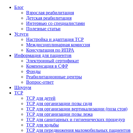
Блог
Взрослая реабилитация
Детская реабилитация
Интервью со специалистами
Полезные статьи
Услуги
Настройка и адаптация ТСР
Междисциплинарная комиссия
Консультация по ИПРА
Информация для пациентов
Электронный сертификат
Компенсация в СФР
Фонды
Реабилитационные центры
Вопрос-ответ
Шоурум
ТСР
ТСР для детей
ТСР для организации позы сидя
ТСР для организации вертикализации (поза стоя)
ТСР для организации позы лежа
ТСР для санитарных и гигиенических процедур
ТСР для ходьбы
ТСР для передвижения маломобильных пациентов