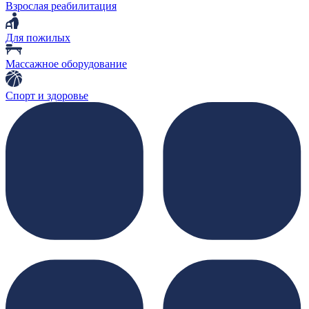
Взрослая реабилитация
Для пожилых
Массажное оборудование
Спорт и здоровье