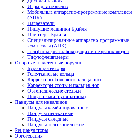
Дисплеи Брайля
Игры для незрячих
Мобильные аппаратно-программные комплексы
(АПК)
Нагреватели
Пишущие машинки Брайля
Принтеры Брайля
Специализированные аппаратно-программные
комплексы (АПК)
Телефоны для слабовидящих и незрячих людей
Тифлофлешплееры
Опорные и настенные поручни
Бурсопротекторы
Геле-тканевые кольца
Корректоры большого пальца ноги
Корректоры стопы и пальцев ног
Ортопедические стельки
Полустельки (супинаторы)
Пандусы для инвалидов
Пандусы комбинированные
Пандусы перекатные
Пандусы складные
Пандусы телескопические
Рециркуляторы
Эрготерапия