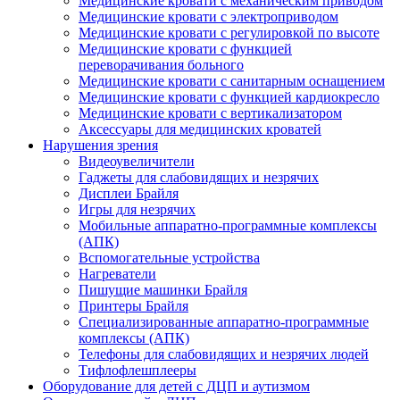
Медицинские кровати с механическим приводом
Медицинские кровати с электроприводом
Медицинские кровати с регулировкой по высоте
Медицинские кровати с функцией
переворачивания больного
Медицинские кровати с санитарным оснащением
Медицинские кровати с функцией кардиокресло
Медицинские кровати с вертикализатором
Аксессуары для медицинских кроватей
Нарушения зрения
Видеоувеличители
Гаджеты для слабовидящих и незрячих
Дисплеи Брайля
Игры для незрячих
Мобильные аппаратно-программные комплексы
(АПК)
Вспомогательные устройства
Нагреватели
Пишущие машинки Брайля
Принтеры Брайля
Специализированные аппаратно-программные
комплексы (АПК)
Телефоны для слабовидящих и незрячих людей
Тифлофлешплееры
Оборудование для детей с ДЦП и аутизмом